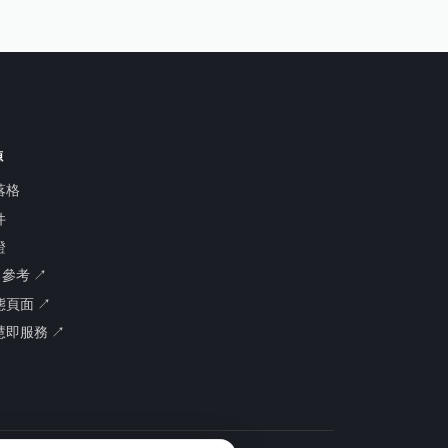
源
落格
件
證
I 參考 ↗
態頁面 ↗
慧即服務 ↗