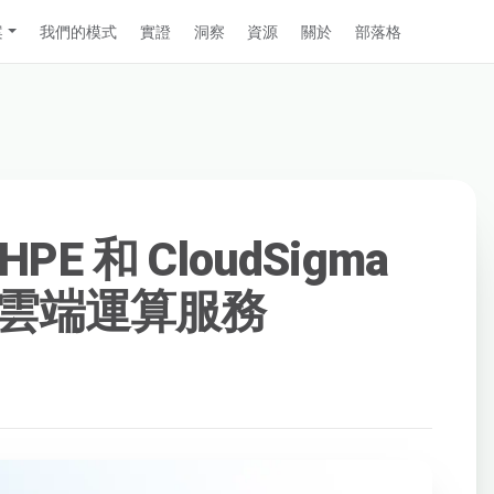
案
我們的模式
實證
洞察
資源
關於
部落格
HPE 和 CloudSigma
雲端運算服務