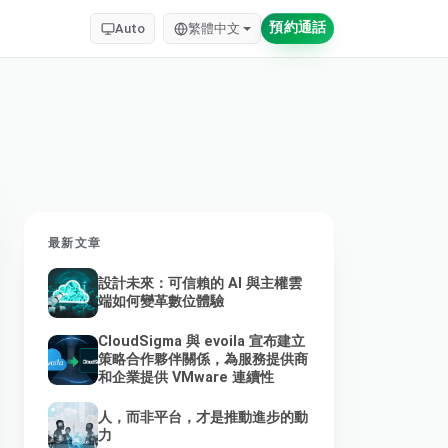
預約通話
Auto
繁體中文
最新文章
設計未來：可信賴的 AI 與主權雲
端如何變革數位體驗
CloudSigma 與 evoila 宣布建立
策略合作夥伴關係，為服務提供商
和企業提供 VMware 連續性
人，而非平台，才是推動進步的動
力