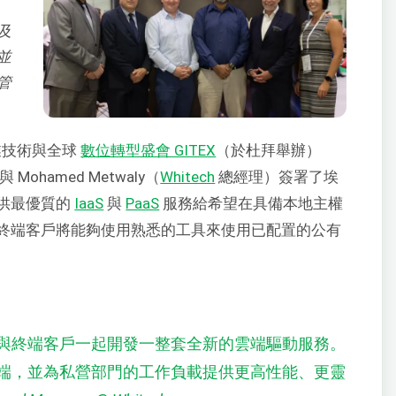
及
並
管
業技術與全球
數位轉型盛會 GITEX
（於杜拜舉辦）
 與 Mohamed Metwaly（
Whitech
總經理）簽署了埃
供最優質的
IaaS
與
PaaS
服務給希望在具備本地主權
終端客戶將能夠使用熟悉的工具來使用已配置的公有
與終端客戶一起開發一整套全新的雲端驅動服務。
端，並為私營部門的工作負載提供更高性能、更靈