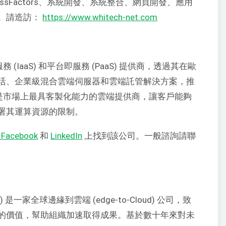
P SuccessFactors、系統開發、系統整合、網頁開發、應用
。請造訪：
https://www.whitech-net.com
務 (IaaS) 和平台即服務 (PaaS) 提供商，透過其在歐
活、企業級混合雲端伺服器和雲端託管解決方案，推
ma 是市場上最具客製化能力的雲端提供商，讓客戶能夠
署其運算資源的限制。
Facebook
和
LinkedIn
上找到該公司。一般諮詢請聯
SE: HPE) 是一家全球邊緣到雲端 (edge-to-Cloud) 公司，致
的價值，幫助組織加速取得成果。基於數十年來對未