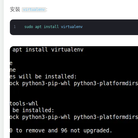
安裝
:
virtualenv
1
sudo 
apt 
install 
virtualenv