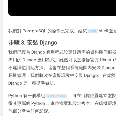
我們對 PostgreSQL 的操作已完成。結束
shell 
psql
步驟 3. 安裝 Django
我們已經為 Django 應用程式設定好所需的資料庫伺
專用的 Django 應用程式。雖然可以直接從官方 Ubuntu
不建議使用此方法。這會在整個系統範圍內安裝 Djan
易於管理，我們將改在虛擬環境中安裝 Django。在虛擬 
Django 是一種標準做法。
Python 有一個模組
，可在目標位置建立虛擬 P
virtualenv
得其專屬的 Python 二進位檔案和設定複本。在虛擬
他部分產生任何影響。