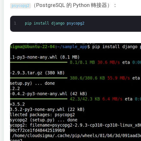
（PostgreSQL 的 Python 轉接器）：
psycopg2
1
pip 
install 
django 
psycopg2