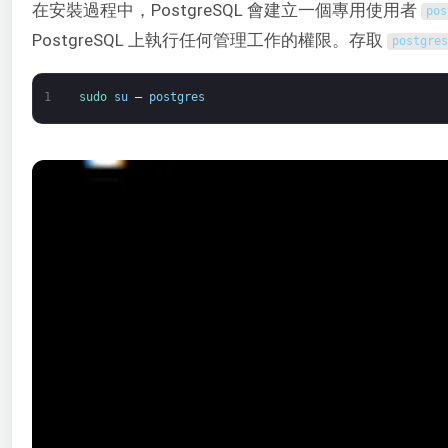
在安裝過程中，PostgreSQL 會建立一個專用使用者
pos
PostgreSQL 上執行任何管理工作的權限。存取
postgres
1
sudo 
su
–
postgres