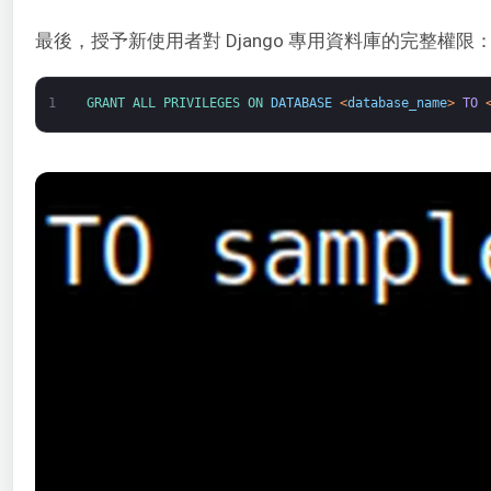
最後，授予新使用者對 Django 專用資料庫的完整權限
1
GRANT 
ALL 
PRIVILEGES 
ON 
DATABASE
<
database_name
>
TO