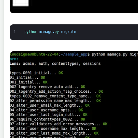
1
python 
manage
.
py 
migrate