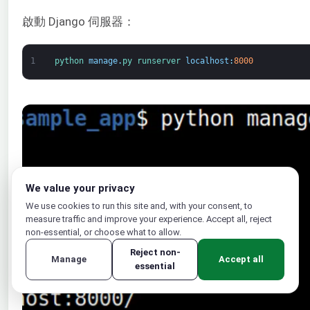
啟動 Django 伺服器：
1
python 
manage
.
py 
runserver 
localhost
:
8000
We value your privacy
We use cookies to run this site and, with your consent, to
measure traffic and improve your experience. Accept all, reject
non-essential, or choose what to allow.
Reject non-
Manage
Accept all
essential