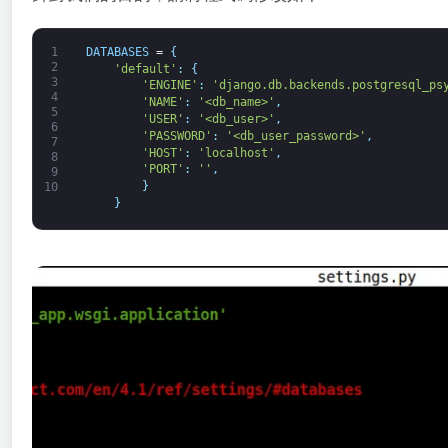
1
DATABASES
=
{
2
'default'
:
{
3
'ENGINE'
:
'django.db.backends.postgresql_ps
4
'NAME'
:
'<db_name>'
,
5
'USER'
:
'<db_user>'
,
6
'PASSWORD'
:
'<db_user_password>'
,
7
'HOST'
:
'localhost'
,
8
'PORT'
:
''
,
9
}
10
}