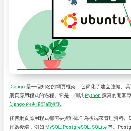
Django
是一個知名的網頁框架，它簡化了建立強健、具
網頁應用程式的過程。它是一個以
Python
撰寫的開源
Django 的更多詳細資訊
.
任何網頁應用程式都需要資料庫作為後端來管理資料。Dja
作為後端，例如
MySQL, PostgreSQL, SQLite
等。Post