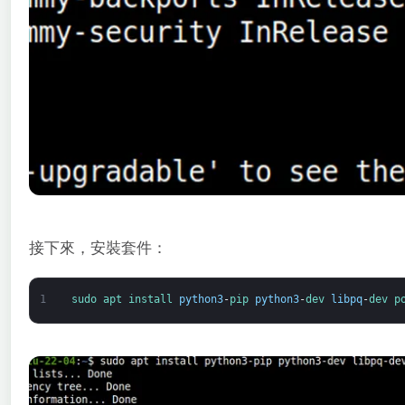
接下來，安裝套件：
1
sudo 
apt 
install 
python3
-
pip 
python3
-
dev 
libpq
-
dev 
p