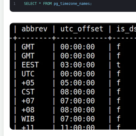
1
SELECT *
FROM 
pg_timezone_names
;