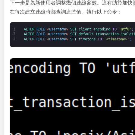
下一步是為新使用者調整幾個連線參數。這有助於加快
在每次建立連線時都查詢這些值。執行以下命令：
1
ALTER 
ROLE
<
username
>
SET 
client_encoding 
TO
'utf8'
;
2
ALTER 
ROLE
<
username
>
SET 
default_transaction_isolat
3
ALTER 
ROLE
<
username
>
SET 
timezone 
TO
'<timezone>'
;