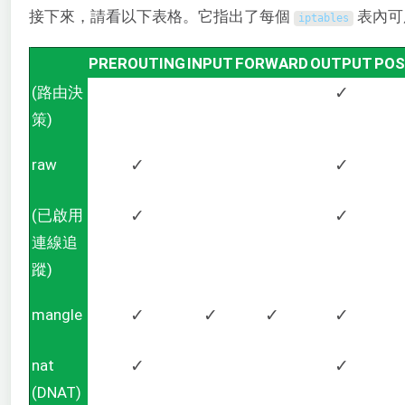
接下來，請看以下表格。它指出了每個
表內可
iptables
PREROUTING
INPUT
FORWARD
OUTPUT
POS
(路由決
✓
策)
raw
✓
✓
(已啟用
✓
✓
連線追
蹤)
mangle
✓
✓
✓
✓
nat
✓
✓
(DNAT)