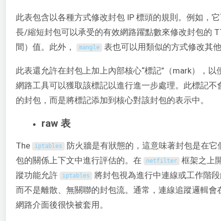
此表包含以各種方式修改封包 IP 標頭的規則。例如，
長/縮短封包可以承受的有效網路躍點數來修改封包的 T
間）值。此外，
表也可以用類似的方式修改其他 I
mangle
此表還允許在封包上加上內部核心“標記”（mark），以
網路工具可以獲取該標記以進行進一步處理。此標記不
的封包，而是將標記添加到核心對該封包的表示中。
raw 表
The
防火牆是有狀態的，這意味著封包是在它
iptables
包的關係上下文中進行評估的。在
框架之上
netfilter
蹤功能允許
將封包視為進行中連線或工作階段
iptables
而不是離散、無關聯的封包流。通常，連線追蹤邏輯會
網路介面後很快被套用。