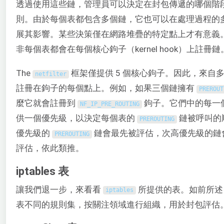
透過使用這些鏈，管理員可以決定在封包傳遞的哪個階
則。由於每個表都包含多個鏈，它也可以在處理過程的
展其影響。某些決策僅在網路堆疊的特定點上才有意義
非每個表都會在每個核心鉤子（kernel hook）上註冊鏈
The
框架僅提供 5 個核心鉤子。因此，來自
netfilter
註冊在鉤子的每個點上。例如，如果三個鏈擁有
PREROUT
麼它就會註冊到
鉤子。它們中的每一
NF_IP_PRE_ROUTING
供一個優先級，以決定每個表的
鏈被呼叫的
PREROUTING
優先級的
鏈會最先被評估，次高優先級的鏈
PREROUTING
評估，依此類推。
iptables 表
讓我們退一步，來看看
所提供的表。如前所述
iptables
表不同的規則集，按關注領域進行組織，用於封包評估