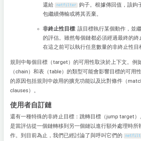
還給
鉤子。根據傳回值，該鉤
netfilter
包繼續傳輸或將其丟棄。
非終止性目標
: 該目標執行某個動作，並
的評估。雖然每個鏈都必須經過最終的終
在這之前可以執行任意數量的非終止性目
規則中每個目標（target）的可用性取決於上下文。例
（chain）和表（table）的類型可能會影響目標的可
的原因包括規則中啟用的擴充功能以及比對條件（match
clauses）。
使用者自訂鏈
還有一種特殊的非終止目標：跳轉目標（jump target
是當評估從一個鏈轉移到另一個鏈以進行額外處理時所
作。到目前為止，我們已經討論了與呼叫它們的
netfilt