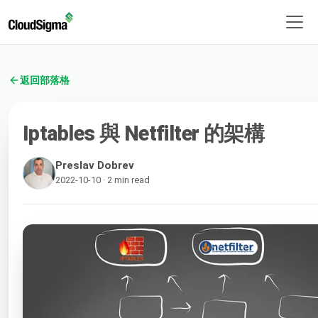
返回部落格
Iptables 與 Netfilter 的架構
Preslav Dobrev
2022-10-10 · 2 min read