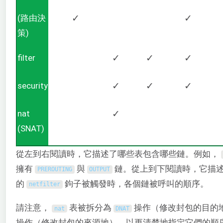
(路由決
✓
✓
策)
filter
✓
✓
✓
security
✓
✓
✓
nat
✓
(SNAT)
從左到右閱讀時，它描述了哪些表包含哪些鏈。例如，
擁有
與
鏈。從上到下閱讀時，它描
PREROUTING
OUTPUT
的
鉤子被觸發時，各個鏈被呼叫的順序。
netfilter
請注意，
表被拆分為
操作（修改封包的目的
nat
DNAT
操作（修改封包的來源地），以更清楚地指定它們的順