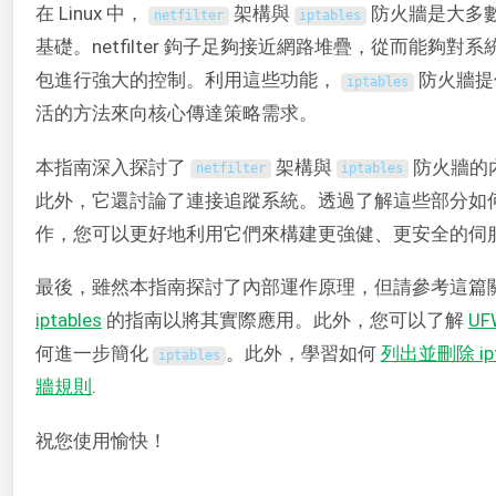
在 Linux 中，
架構與
防火牆是大多
netfilter
iptables
基礎。netfilter 鉤子足夠接近網路堆疊，從而能夠對
包進行強大的控制。利用這些功能，
防火牆提
iptables
活的方法來向核心傳達策略需求。
本指南深入探討了
架構與
防火牆的
netfilter
iptables
此外，它還討論了連接追蹤系統。透過了解這些部分如
作，您可以更好地利用它們來構建更強健、更安全的伺
最後，雖然本指南探討了內部運作原理，但請參考這篇
iptables
的指南以將其實際應用。此外，您可以了解
U
何進一步簡化
。此外，學習如何
列出並刪除 ipt
iptables
牆規則
.
祝您使用愉快！