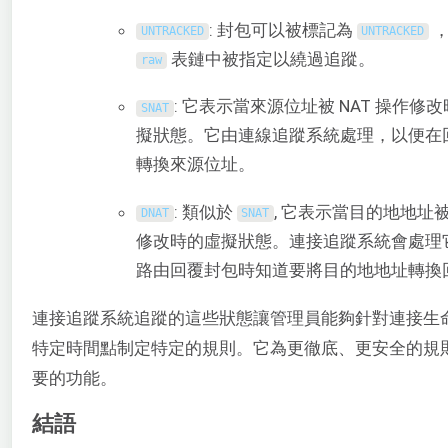
: 封包可以被標記為
，
UNTRACKED
UNTRACKED
表鏈中被指定以繞過追蹤。
raw
: 它表示當來源位址被 NAT 操作修
SNAT
擬狀態。它由連線追蹤系統處理，以便在
轉換來源位址。
: 類似於
, 它表示當目的地地址被 
DNAT
SNAT
修改時的虛擬狀態。連接追蹤系統會處理
路由回覆封包時知道要將目的地地址轉換
連接追蹤系統追蹤的這些狀態讓管理員能夠針對連接生
特定時間點制定特定的規則。它為更徹底、更安全的規
要的功能。
結語