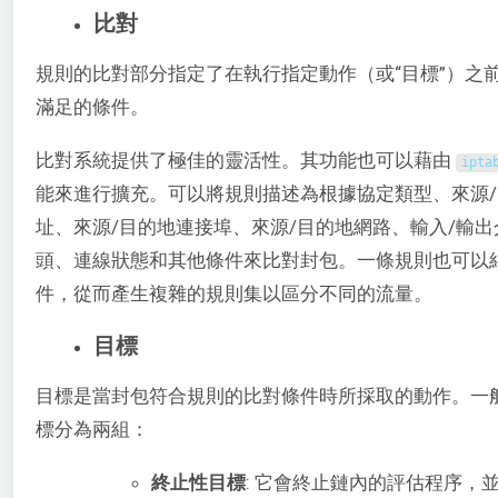
比對
規則的比對部分指定了在執行指定動作（或“目標”）之
滿足的條件。
比對系統提供了極佳的靈活性。其功能也可以藉由
ipta
能來進行擴充。可以將規則描述為根據協定類型、來源
址、來源/目的地連接埠、來源/目的地網路、輸入/輸出
頭、連線狀態和其他條件來比對封包。一條規則也可以
件，從而產生複雜的規則集以區分不同的流量。
目標
目標是當封包符合規則的比對條件時所採取的動作。一
標分為兩組：
終止性目標
: 它會終止鏈內的評估程序，