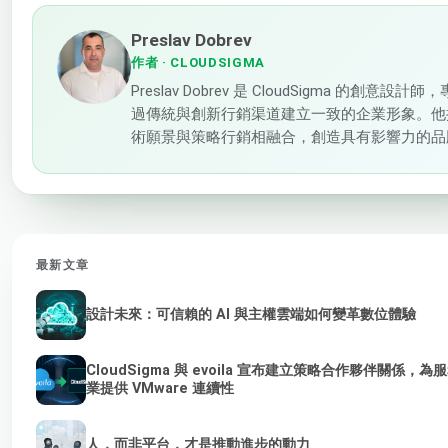
Preslav Dobrev
作者
· CLOUDSIGMA
Preslav Dobrev 是 CloudSigma 的創意設計
過傳統與創新行銷渠道建立一致的企業形象。他
術願景與策略行銷相融合，創造具有影響力的品
最新文章
設計未來：可信賴的 AI 與主權雲端如何變革數位體驗
CloudSigma 與 evoila 宣布建立策略合作夥伴關係，
業提供 VMware 連續性
人，而非平台，才是推動進步的動力