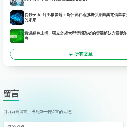
從影子 AI 到主權雲端：為什麼在地服務供應商與電信業者是
的未來
透過綠色主權、獨立於超大型雲端業者的雲端解決方案賦能 
商
所有文章
留言
目前尚無留言。成為第一個留言的人吧。
您的姓名