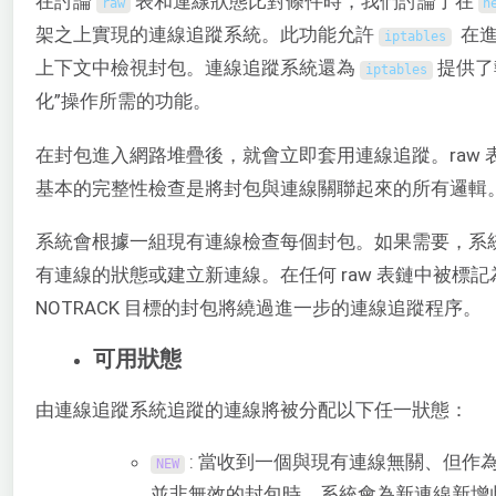
在討論
表和連線狀態比對條件時，我們討論了在
raw
n
架之上實現的連線追蹤系統。此功能允許
在進
iptables
上下文中檢視封包。連線追蹤系統還為
提供了
iptables
化”操作所需的功能。
在封包進入網路堆疊後，就會立即套用連線追蹤。raw 
基本的完整性檢查是將封包與連線關聯起來的所有邏輯
系統會根據一組現有連線檢查每個封包。如果需要，系
有連線的狀態或建立新連線。在任何 raw 表鏈中被標記
NOTRACK 目標的封包將繞過進一步的連線追蹤程序。
可用狀態
由連線追蹤系統追蹤的連線將被分配以下任一狀態：
: 當收到一個與現有連線無關、但作
NEW
並非無效的封包時，系統會為新連線新增