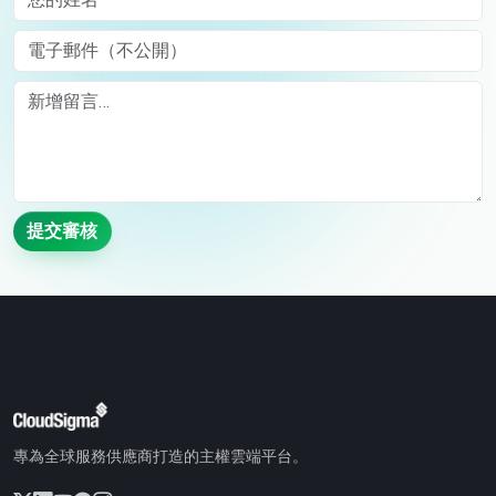
電子郵件（不公開）
Comment
提交審核
專為全球服務供應商打造的主權雲端平台。