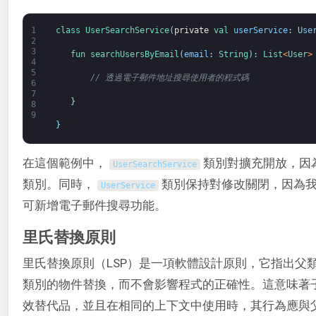
1
class
UserSearchService
(
private
val 
userService
:
Use
2
3
fun 
searchUsersByEmail
(
email
:
String
)
:
List
<
User
>
4
5
// 透過電子郵件地址搜尋使用者的程式碼
6
7
}
8
9
}
在這個範例中，
類別對擴充開放，因
UserSearchService
類別。同時，
類別保持對修改關閉，因為我
UserService
可新增電子郵件搜尋功能。
里氏替換原則
里氏替換原則（LSP）是一項軟體設計原則，它指出父
類別的物件替換，而不會影響程式的正確性。這意味著
效替代品，並且在相同的上下文中使用時，其行為應與