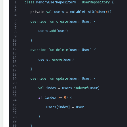
1
class
MemoryUserRepository
:
UserRepository
{
2
3
private
val 
users
=
mutableListOf
<
User
>
(
)
4
5
override 
fun 
create
(
user
:
User
)
{
6
7
users
.
add
(
user
)
8
9
}
10
11
12
override 
fun 
delete
(
user
:
User
)
{
13
14
users
.
remove
(
user
)
15
16
}
17
18
override 
fun 
update
(
user
:
User
)
{
19
20
21
val 
index
=
users
.
indexOf
(
user
)
22
23
if
(
index
>
=
0
)
{
24
25
users
[
index
]
=
user
26
27
}
28
29
30
}