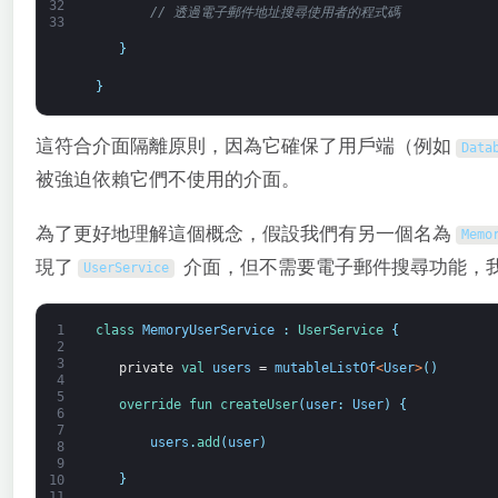
32
// 透過電子郵件地址搜尋使用者的程式碼
33
}
}
這符合介面隔離原則，因為它確保了用戶端（例如
Data
被強迫依賴它們不使用的介面。
為了更好地理解這個概念，假設我們有另一個名為
Memo
現了
介面，但不需要電子郵件搜尋功能，
UserService
1
class
MemoryUserService
:
UserService
{
2
3
private
val 
users
=
mutableListOf
<
User
>
(
)
4
5
override 
fun 
createUser
(
user
:
User
)
{
6
7
users
.
add
(
user
)
8
9
}
10
11