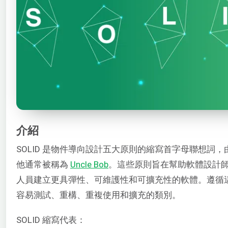
介紹
SOLID 是物件導向設計五大原則的縮寫首字母聯想詞，由 Robe
他通常被稱為
Uncle Bob
。這些原則旨在幫助軟體設計
人員建立更具彈性、可維護性和可擴充性的軟體。遵循
容易測試、重構、重複使用和擴充的類別。
SOLID 縮寫代表：