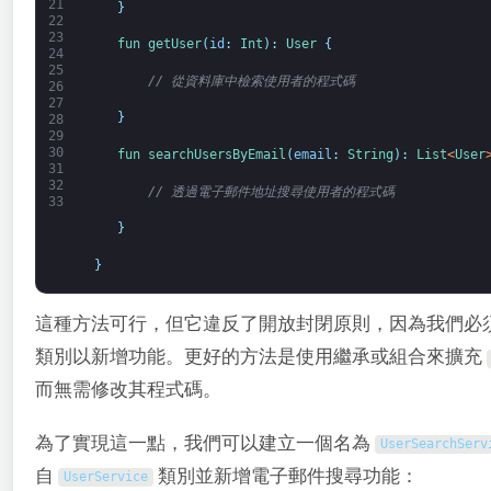
21
}
22
23
fun 
getUser
(
id
:
Int
)
:
User
{
24
25
// 從資料庫中檢索使用者的程式碼
26
27
}
28
29
30
fun 
searchUsersByEmail
(
email
:
String
)
:
List
<
User
31
32
// 透過電子郵件地址搜尋使用者的程式碼
33
}
}
這種方法可行，但它違反了開放封閉原則，因為我們必
類別以新增功能。更好的方法是使用繼承或組合來擴充
而無需修改其程式碼。
為了實現這一點，我們可以建立一個名為
UserSearchServ
自
類別並新增電子郵件搜尋功能：
UserService