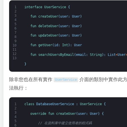
1
interface
UserService
{
2
3
fun 
createUser
(
user
:
User
)
4
5
fun 
deleteUser
(
user
:
User
)
6
7
fun 
updateUser
(
user
:
User
)
8
9
fun 
getUser
(
id
:
Int
)
:
User
10
11
12
fun 
searchUsersByEmail
(
email
:
String
)
:
List
<
User
13
}
除非您也在所有實作
介面的類別中實作此方
UserService
法執行：
1
class
DatabaseUserService
:
UserService
{
2
3
override 
fun 
createUser
(
user
:
User
)
{
4
5
// 在資料庫中建立使用者的程式碼
6