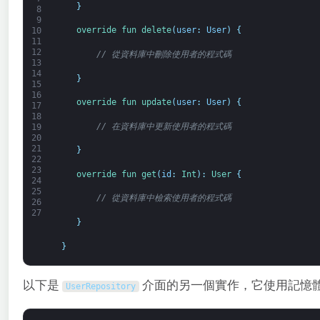
}
8
9
override 
fun 
delete
(
user
:
User
)
{
10
11
12
// 從資料庫中刪除使用者的程式碼
13
14
}
15
16
override 
fun 
update
(
user
:
User
)
{
17
18
// 在資料庫中更新使用者的程式碼
19
20
21
}
22
23
override 
fun 
get
(
id
:
Int
)
:
User
{
24
25
// 從資料庫中檢索使用者的程式碼
26
27
}
}
以下是
介面的另一個實作，它使用記憶
UserRepository