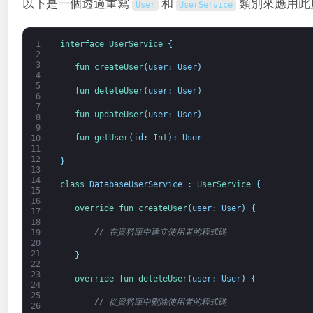
以下是一個透過重寫
和
類別來應用此
User
UserService
1
interface
UserService
{
2
3
fun 
createUser
(
user
:
User
)
4
5
fun 
deleteUser
(
user
:
User
)
6
7
fun 
updateUser
(
user
:
User
)
8
9
fun 
getUser
(
id
:
Int
)
:
User
10
11
12
}
13
14
class
DatabaseUserService
:
UserService
{
15
16
override 
fun 
createUser
(
user
:
User
)
{
17
18
// 在資料庫中建立使用者的程式碼
19
20
21
}
22
23
override 
fun 
deleteUser
(
user
:
User
)
{
24
25
// 從資料庫中刪除使用者的程式碼
26