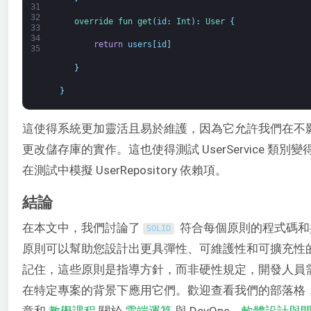
31
32
override 
fun 
get
(
id
:
Int
)
:
User
{
33
34
return
users
[
id
]
35
}
}
這使得系統更加靈活且易於維護，因為它允許我們在不
更改儲存庫的實作。這也使得測試 UserService 類
在測試中模擬 UserRepository 依賴項。
結論
在本文中，我們討論了
符合每個原則的程式碼和
SOLID
原則可以幫助您設計出更具彈性、可維護性和可擴充性
記住，這些原則是指導方針，而非硬性規定，開發人員
在特定專案的背景下應用它們。歡迎查看我們的部落格
章和
教學課程
關於
雲端運算
與 DevOps、
軟體設計與