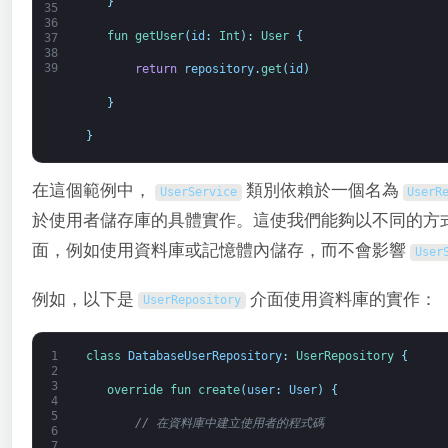
}
35
36
fun 
getUser
(
id
:
Int
)
:
User
{
37
38
39
return
repository
.
get
(
id
)
}
}
在這個範例中，
類別依賴於一個名為
UserService
UserR
於使用者儲存庫的具體實作。這使我們能夠以不同的方
面，例如使用資料庫或記憶體內儲存，而不會影響
User
例如，以下是
介面使用資料庫的實作：
UserRepository
1
class
DatabaseUserRepository
:
UserRepository
{
2
3
override 
fun 
create
(
user
:
User
)
{
4
5
// 在資料庫中建立使用者的程式碼
6
7