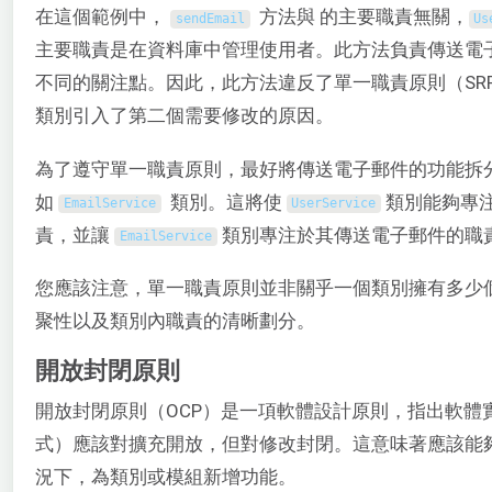
在這個範例中，
方法與 的主要職責無關，
sendEmail
Us
主要職責是在資料庫中管理使用者。此方法負責傳送電
不同的關注點。因此，此方法違反了單一職責原則（SRP），因
類別引入了第二個需要修改的原因。
為了遵守單一職責原則，最好將傳送電子郵件的功能拆
如
類別。這將使
類別能夠專
EmailService
UserService
責，並讓
類別專注於其傳送電子郵件的職
EmailService
您應該注意，單一職責原則並非關乎一個類別擁有多少
聚性以及類別內職責的清晰劃分。
開放封閉原則
開放封閉原則（OCP）是一項軟體設計原則，指出軟體
式）應該對擴充開放，但對修改封閉。這意味著應該能
況下，為類別或模組新增功能。