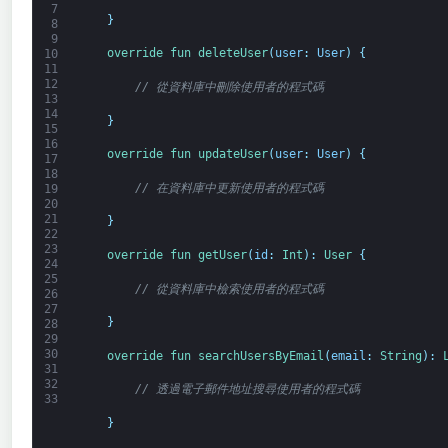
7
}
8
9
override 
fun 
deleteUser
(
user
:
User
)
{
10
11
12
// 從資料庫中刪除使用者的程式碼
13
14
}
15
16
override 
fun 
updateUser
(
user
:
User
)
{
17
18
// 在資料庫中更新使用者的程式碼
19
20
21
}
22
23
override 
fun 
getUser
(
id
:
Int
)
:
User
{
24
25
// 從資料庫中檢索使用者的程式碼
26
27
}
28
29
30
override 
fun 
searchUsersByEmail
(
email
:
String
)
:
31
32
// 透過電子郵件地址搜尋使用者的程式碼
33
}