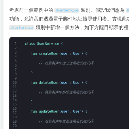
考慮前一個範例中的
類別。假設我們想為
UserService
功能，允許我們透過電子郵件地址搜尋使用者。實現此
類別中新增一個方法，如下方醒目顯示的程
UserService
1
class
UserService
{
2
3
fun 
createUser
(
user
:
User
)
{
4
5
// 在資料庫中建立使用者的程式碼
6
7
}
8
9
fun 
deleteUser
(
user
:
User
)
{
10
11
12
// 從資料庫中刪除使用者的程式碼
13
14
}
15
16
fun 
updateUser
(
user
:
User
)
{
17
18
// 在資料庫中更新使用者的程式碼
19
20