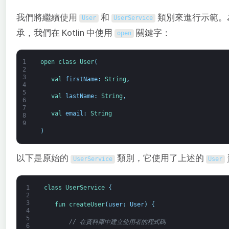
我們將繼續使用
和
類別來進行示範。為
User
UserService
承，我們在 Kotlin 中使用
關鍵字：
open
1
open 
class
User
(
2
3
val 
firstName
:
String
,
4
5
val 
lastName
:
String
,
6
7
val 
email
:
String
8
9
)
以下是原始的
類別，它使用了上述的
UserService
User
1
class
UserService
{
2
3
fun 
createUser
(
user
:
User
)
{
4
5
// 在資料庫中建立使用者的程式碼
6