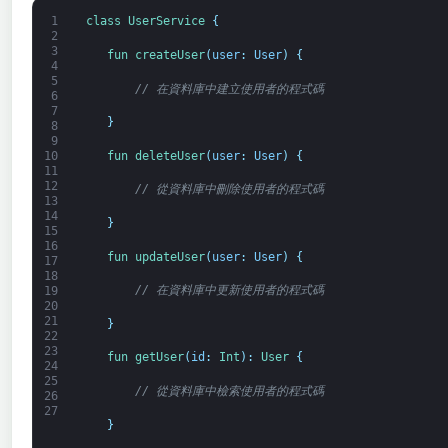
1
class
UserService
{
2
3
fun 
createUser
(
user
:
User
)
{
4
5
// 在資料庫中建立使用者的程式碼
6
7
}
8
9
fun 
deleteUser
(
user
:
User
)
{
10
11
12
// 從資料庫中刪除使用者的程式碼
13
14
}
15
16
fun 
updateUser
(
user
:
User
)
{
17
18
// 在資料庫中更新使用者的程式碼
19
20
21
}
22
23
fun 
getUser
(
id
:
Int
)
:
User
{
24
25
// 從資料庫中檢索使用者的程式碼
26
27
}