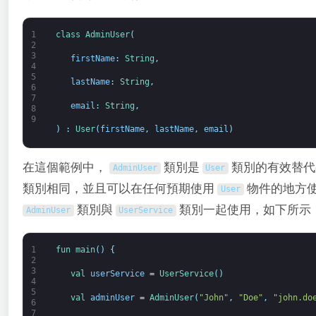
1
class
AdminUser
(
2
3
firstName
:
String
,
4
5
lastName
:
String
,
6
7
email
:
String
,
8
9
)
:
User
(
firstName
,
lastName
,
email
)
在這個範例中，
類別是
類別的有效替代
AdminUser
User
類別相同，並且可以在任何預期使用
物件的地方
User
類別與
類別一起使用，如下所示
AdminUser
UserService
1
fun 
main
(
)
{
2
3
val 
userService
=
UserService
(
)
4
5
val 
adminUser
=
AdminUser
(
"John"
,
"Doe"
,
"john.do
6
7