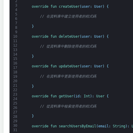
2
3
override 
fun 
createUser
(
user
:
User
)
{
4
5
// 在資料庫中建立使用者的程式碼
6
7
}
8
9
override 
fun 
deleteUser
(
user
:
User
)
{
10
11
12
// 從資料庫中刪除使用者的程式碼
13
14
}
15
16
override 
fun 
updateUser
(
user
:
User
)
{
17
18
// 在資料庫中更新使用者的程式碼
19
20
21
}
22
23
override 
fun 
getUser
(
id
:
Int
)
:
User
{
24
25
// 從資料庫中檢索使用者的程式碼
26
27
}
28
29
30
override 
fun 
searchUsersByEmail
(
email
:
String
)
:
31