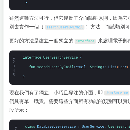
}
雖然這種方法可行，但它違反了介面隔離原則，因為它
別去實作一個（
）方法，而該類別可
searchUsersByEmail
更好的方法是建立一個獨立的
來處理電子郵
interface
1
interface
UserSearchService
{
2
3
fun 
searchUsersByEmail
(
email
:
String
)
:
List
<
User
>
4
5
}
現在我們有了獨立、小巧且專注的介面，即
UserService
們具有單一職責。需要這些介面所有功能的類別可以實
段所示：
1
class
DatabaseUserService
:
UserService
,
UserSearch