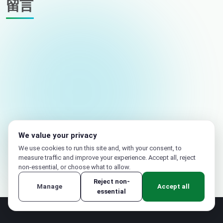
留言
您的姓名
電子郵件（不公開）
We value your privacy
We use cookies to run this site and, with your consent, to
measure traffic and improve your experience. Accept all, reject
non-essential, or choose what to allow.
Reject non-
Manage
Accept all
essential