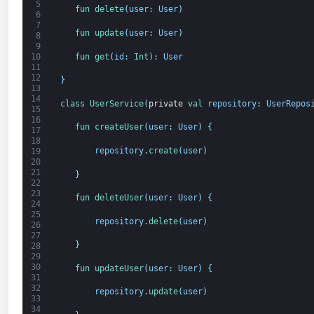
5
fun 
delete
(
user
:
User
)
6
7
fun 
update
(
user
:
User
)
8
9
fun 
get
(
id
:
Int
)
:
User
10
11
12
}
13
14
class
UserService
(
private
val 
repository
:
UserRepos
15
16
fun 
createUser
(
user
:
User
)
{
17
18
repository
.
create
(
user
)
19
20
21
}
22
23
fun 
deleteUser
(
user
:
User
)
{
24
25
repository
.
delete
(
user
)
26
27
}
28
29
30
fun 
updateUser
(
user
:
User
)
{
31
32
repository
.
update
(
user
)
33
34