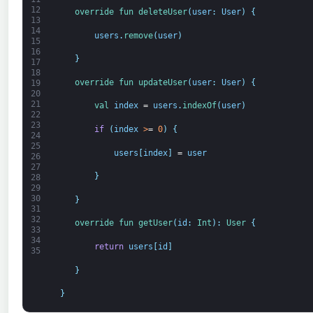
12
override 
fun 
deleteUser
(
user
:
User
)
{
13
14
users
.
remove
(
user
)
15
16
}
17
18
override 
fun 
updateUser
(
user
:
User
)
{
19
20
21
val 
index
=
users
.
indexOf
(
user
)
22
23
if
(
index
>
=
0
)
{
24
25
users
[
index
]
=
user
26
27
}
28
29
30
}
31
32
override 
fun 
getUser
(
id
:
Int
)
:
User
{
33
34
return
users
[
id
]
35
}
}