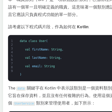
該有一個單一且明確定義的職責。這意味著一個類別應
且它應該只負責程式功能的單一部分。
請考慮以下程式碼片段，作為如何在
Kotlin
:
1
data 
class
User
(
2
3
val 
firstName
:
String
,
4
5
val 
lastName
:
String
,
6
7
val 
email
:
String
8
9
)
The
關鍵字在 Kotlin 中表示該類別是一個資料類別（
data
它旨在保存資料，並且沒有任何複雜的行為。使用這個
個
類別來管理使用者，如下所示：
UserService