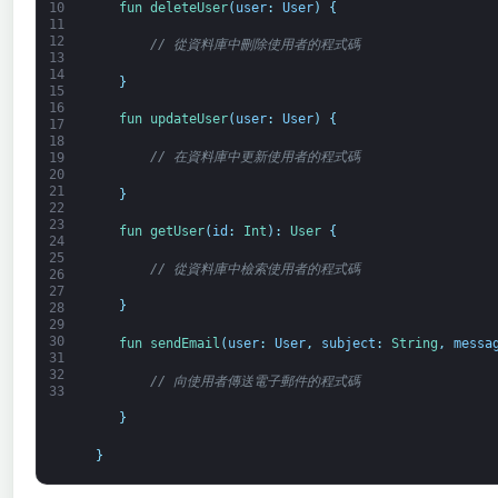
fun 
deleteUser
(
user
:
User
)
{
10
11
12
// 從資料庫中刪除使用者的程式碼
13
14
}
15
16
fun 
updateUser
(
user
:
User
)
{
17
18
// 在資料庫中更新使用者的程式碼
19
20
21
}
22
23
fun 
getUser
(
id
:
Int
)
:
User
{
24
25
// 從資料庫中檢索使用者的程式碼
26
27
}
28
29
30
fun 
sendEmail
(
user
:
User
,
subject
:
String
,
messa
31
32
// 向使用者傳送電子郵件的程式碼
33
}
}