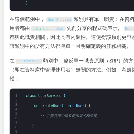
}
在這個範例中，
類別具有單一職責：在資料
UserService
用者都由
先前分享的程式碼表示。
data 
class
User
User
都與此職責相關，因此具有內聚性。這使得該類別更容
該類別中的所有方法都與單一且明確定義的任務相關。
在
類別中，違反單一職責原則（SRP）的
UserService
（即在資料庫中管理使用者）無關的方法。例如，考慮
體：
1
class
UserService
{
2
3
fun 
createUser
(
user
:
User
)
{
4
5
// 在資料庫中建立使用者的程式碼
6
7
}
8
9