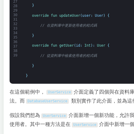
27
}
28
29
30
override 
fun 
updateUser
(
user
:
User
)
{
31
32
// 在資料庫中更新使用者的程式碼
33
34
}
35
36
override 
fun 
getUser
(
id
:
Int
)
:
User
{
37
38
39
// 從資料庫中檢索使用者的程式碼
}
}
在這個範例中，
介面定義了四個與在資料庫
UserService
法。而
類別實作了此介面，並為這
DatabaseUserService
假設我們想為
介面新增一個新功能，允許我
UserService
使用者。其中一種方法是在
介面中新增一
UserService