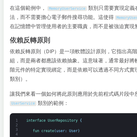
在這個範例中，
類別只需要實現定義
MemoryUserService
法，而不需要擔心電子郵件搜尋功能。這使得
MemoryUse
在記憶體中管理使用者的主要職責，而不是被強迫實現
依賴反轉原則
依賴反轉原則（DIP）是一項軟體設計原則，它指出高
組，而是兩者都應該依賴抽象。這意味著，通常最好將
階元件的特定實現綁定，而是依賴可以透過不同方式實
類別）。
讓我們來看一個如何將此原則應用於先前程式碼片段中
類別的範例：
UserService
1
interface
UserRepository
{
2
3
fun 
create
(
user
:
User
)
4