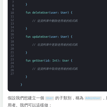
7
}
8
9
fun 
deleteUser
(
user
:
User
)
{
10
11
12
// 從資料庫中刪除使用者的程式碼
13
14
}
15
16
fun 
updateUser
(
user
:
User
)
{
17
18
// 在資料庫中更新使用者的程式碼
19
20
21
}
22
23
fun 
getUser
(
id
:
Int
)
:
User
{
24
25
// 從資料庫中取得使用者的程式碼
26
27
}
}
假設我們想建立一個
的子類別，稱為
，
User
AdminUser
用者。我們可以這樣做：