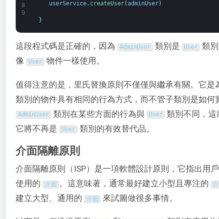
userService
.
createUser
(
adminUser
)
8
9
}
這段程式碼是正確的，因為
類別是
類別
AdminUser
User
像
物件一樣使用。
User
值得注意的是，里氏替換原則不僅僅與繼承有關。它是
類別的物件具有相同的行為方式，而不管子類別是如何
類別在某些方面的行為與
類別不同，這
AdminUser
User
它將不再是
類別的有效替代品。
User
介面隔離原則
介面隔離原則（ISP）是一項軟體設計原則，它指出用
使用的
。這意味著，通常最好建立小型且專注的
介面
介
建立大型、通用的
來試圖做很多事情。
介面