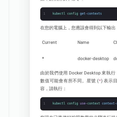
1
kubectl 
config 
get
-
contexts
在您的電腦上，您應該會得到以下輸出
Current
Name
C
*
docker-desktop
d
由於我們使用 Docker Desktop 來執
數值可能會有所不同。星號 (
) 表
*
容，請執行：
1
kubectl 
config 
use
-
context 
context
-