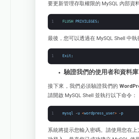
要更新管理存取權限的 MySQL 內部
1
FLUSH 
PRIVILEGES
;
最後，您可以透過在 MySQL Shell 
1
Exit
;
驗證我們的使用者和資料庫
接下來，我們必須驗證我們的
WordPr
請開啟 MySQL Shell 並執行以下命令：
1
mysql
-
u
<
wordpress_user
>
-
p
系統將提示您輸入密碼。請使用您在上方為