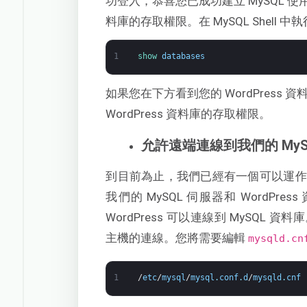
功登入，恭喜您已成功建立 MySQL 使用
料庫的存取權限。在 MySQL Shell 
1
show 
databases
如果您在下方看到您的 WordPress 資
WordPress 資料庫的存取權限。
允許遠端連線到我們的 MyS
到目前為止，我們已經有一個可以運作的 Wo
我們的 MySQL 伺服器和 WordP
WordPress 可以連線到 MySQL
主機的連線。您將需要編輯
mysqld.cn
1
/
etc
/
mysql
/
mysql
.
conf
.
d
/
mysqld
.
cnf