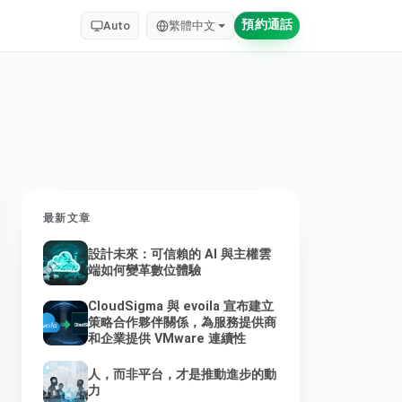
預約通話
Auto
繁體中文
最新文章
設計未來：可信賴的 AI 與主權雲
端如何變革數位體驗
CloudSigma 與 evoila 宣布建立
策略合作夥伴關係，為服務提供商
和企業提供 VMware 連續性
人，而非平台，才是推動進步的動
力