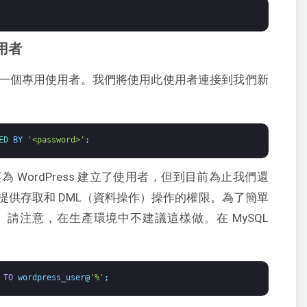
使用者
一個專用使用者。我們將使用此使用者連接到我們新
ED 
BY
'<password>'
;
WordPress 建立了使用者，但到目前為止我們還
提供存取和 DML（資料操作）操作的權限。為了簡單
請注意，在生產環境中不建議這樣做。在 MySQL
TO
wordpress_user
@
'%'
;