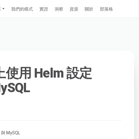
案
我們的模式
實證
洞察
資源
關於
部落格
s 上使用 Helm 設定
MySQL