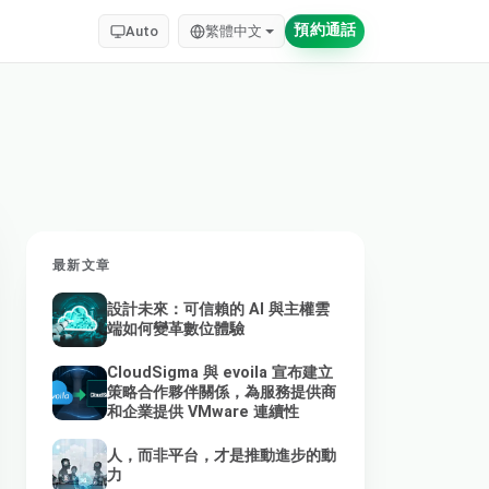
預約通話
Auto
繁體中文
最新文章
設計未來：可信賴的 AI 與主權雲
端如何變革數位體驗
CloudSigma 與 evoila 宣布建立
策略合作夥伴關係，為服務提供商
和企業提供 VMware 連續性
人，而非平台，才是推動進步的動
力