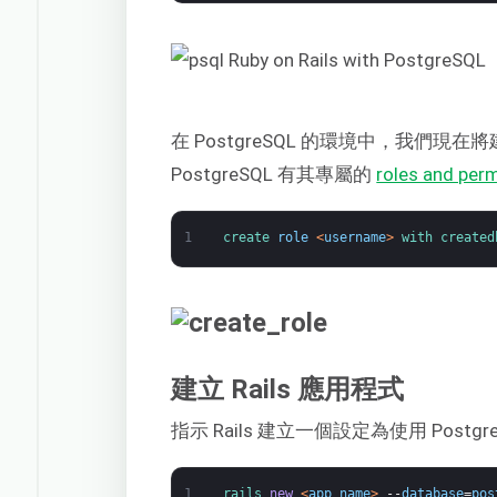
在 PostgreSQL 的環境中，我們現
PostgreSQL 有其專屬的
roles and per
1
create 
role
<
username
>
with 
created
建立 Rails 應用程式
指示 Rails 建立一個設定為使用 Postg
1
rails 
new
<
app_name
>
--
database
=
pos