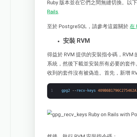
Ruby 版本並在它們之間無縫切換。以
Rails
.
至於 PostgreSQL，請參考這篇關於
在 
安裝 RVM
得益於 RVM 提供的安裝指令碼，RVM
系統，然後下載並安裝所有必要的套件。我
收到的套件沒有被偽造。首先，新增 RVM
1
gpg2
--
recv
-
keys
409B6B1796C275462A
然後，執行 RVM 安裝指令碼：