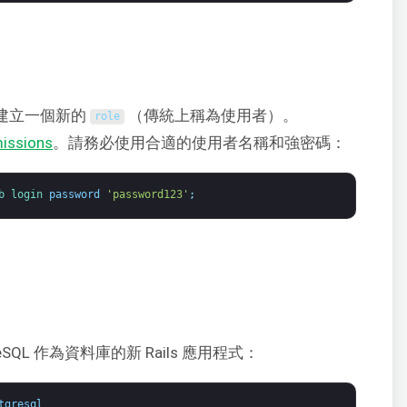
在將建立一個新的
（傳統上稱為使用者）。
role
missions
。請務必使用合適的使用者名稱和強密碼：
b 
login 
password
'password123'
;
reSQL 作為資料庫的新 Rails 應用程式：
tgresql