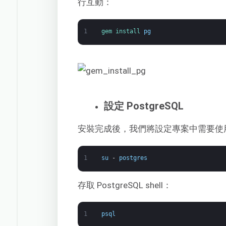
行互動：
1
gem 
install 
pg
設定 PostgreSQL
安裝完成後，我們將設定專案中需要使用的工
1
su
-
postgres
存取 PostgreSQL shell：
1
psql