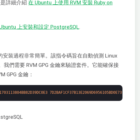
下是詳細介紹
在 Ubuntu 上使用 RVM 安裝 Ruby on
Ubuntu 上安裝和設定 PostgreSQL
.
 的安裝過程非常簡單。該指令碼旨在自動偵測 Linux
們需要 RVM GPG 金鑰來驗證套件。它能確保接
 GPG 金鑰：
1703113804BB82D39DC0E3
7D2BAF1CF37B13E2069D6956105BD0E739499BDB