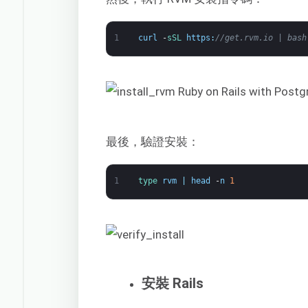
1
curl
-
sSL 
https
:
//get.rvm.io | bash
最後，驗證安裝：
1
type 
rvm
|
head
-
n
1
安裝 Rails