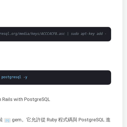
resql.org/media/keys/ACCC4CF8.asc | sudo apt-key add -
 
postgresql
-
y
安裝
gem。它允許從 Ruby 程式碼與 PostgreSQL 進
pg