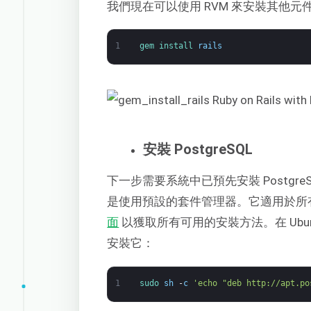
我們現在可以使用 RVM 來安裝其他元件。使
1
gem 
install 
rails
安裝 PostgreSQL
下一步需要系統中已預先安裝 PostgreS
是使用預設的套件管理器。它適用於所有主
面
以獲取所有可用的安裝方法。在 Ubunt
安裝它：
1
sudo 
sh
-
c
'echo "deb http://apt.po