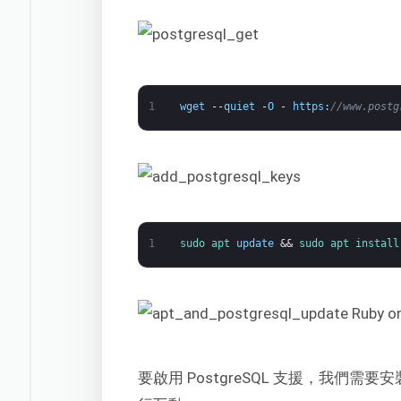
1
wget
--
quiet
-
O
-
https
:
//www.postg
1
sudo 
apt 
update
&&
sudo 
apt 
install
要啟用 PostgreSQL 支援，我們需要