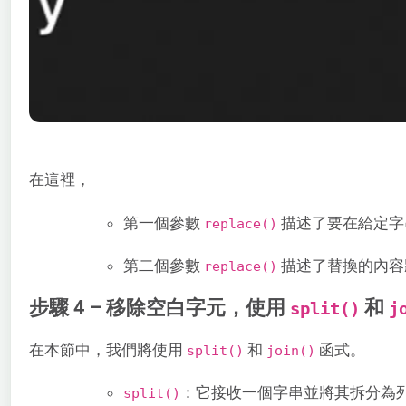
在這裡，
第一個參數
描述了要在給定字
replace()
第二個參數
描述了替換的內容
replace()
步驟 4 – 移除空白字元，使用
和
split()
j
在本節中，我們將使用
和
函式。
split()
join()
：它接收一個字串並將其拆分為
split()