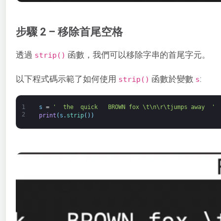
步驟 2 – 移除首尾空格
透過
函數，我們可以移除字串的首尾字元。
strip()
以下程式碼示範了如何使用
函數於變數
:
strip()
s
1
s
=
'  the  quick   BROWN fox \t\n\r\tjumps away  '
2
print
(
s
.
strip
(
)
)