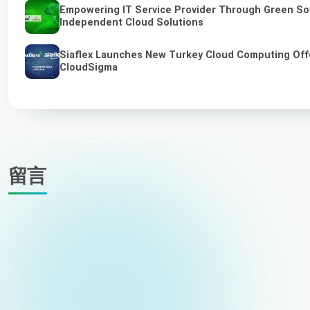
Empowering IT Service Provider Through Green So
Independent Cloud Solutions
Siaflex Launches New Turkey Cloud Computing Off
CloudSigma
留言
您的姓名
電子郵件（不公開）