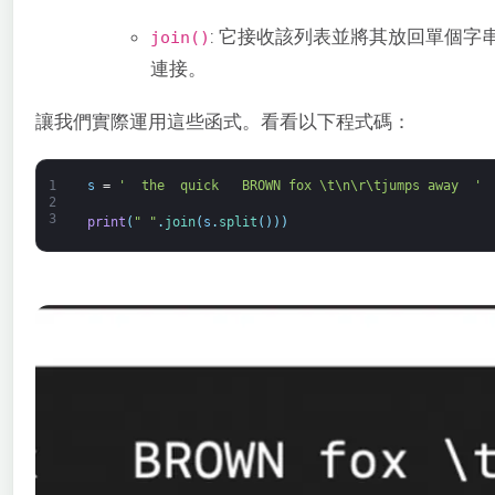
: 它接收該列表並將其放回單個字串中
join()
連接。
讓我們實際運用這些函式。看看以下程式碼：
1
s
=
'  the  quick   BROWN fox \t\n\r\tjumps away  '
2
3
print
(
" "
.
join
(
s
.
split
(
)
)
)