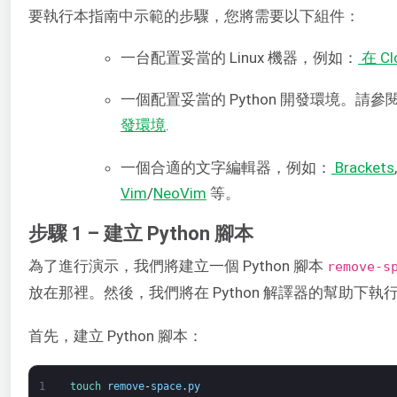
要執行本指南中示範的步驟，您將需要以下組件：
一台配置妥當的 Linux 機器，例如：
在 Cl
一個配置妥當的 Python 開發環境。請參
發環境
.
一個合適的文字編輯器，例如：
Brackets
,
Vim
/
NeoVim
等。
步驟 1 – 建立 Python 腳本
為了進行演示，我們將建立一個 Python 腳本
remove-s
放在那裡。然後，我們將在 Python 解譯器的幫助下執
首先，建立 Python 腳本：
1
touch 
remove
-
space
.
py