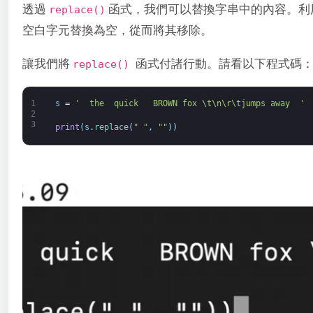
透過
函式，我們可以替換字串中的內容。利
replace()
空白字元替換為空，從而將其移除。
讓我們將
函式付諸行動。請看以下程式碼
replace()
1
s
=
'  the  quick   BROWN fox \t\n\r\tjumps away  '
2
3
print
(
s
.
replace
(
" "
,
""
)
)