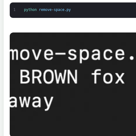
1
python 
remove
-
space
.
py