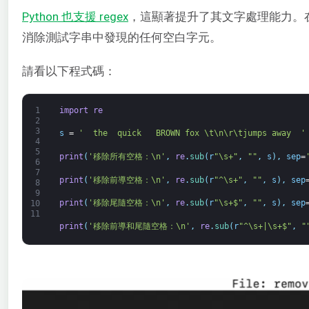
Python 也支援 regex
，這顯著提升了其文字處理能力。在本
消除測試字串中發現的任何空白字元。
請看以下程式碼：
1
import
re
2
3
s
=
'  the  quick   BROWN fox \t\n\r\tjumps away  '
4
5
print
(
'移除所有空格：\n'
,
re
.
sub
(
r
"\s+"
,
""
,
s
)
,
sep
=
6
7
print
(
'移除前導空格：\n'
,
re
.
sub
(
r
"^\s+"
,
""
,
s
)
,
sep
8
9
print
(
'移除尾隨空格：\n'
,
re
.
sub
(
r
"\s+$"
,
""
,
s
)
,
sep
10
11
print
(
'移除前導和尾隨空格：\n'
,
re
.
sub
(
r
"^\s+|\s+$"
,
"