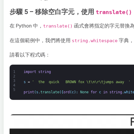
步驟 5 – 移除空白字元，使用
translate()
在 Python 中，
函式會將指定的字元替換
translate()
在這個範例中，我們將使用
字典，
string.whitespace
請看以下程式碼：
1
import
string
2
3
s
=
'  the  quick   BROWN fox \t\n\r\tjumps away  '
4
5
print
(
s
.
translate
(
{
ord
(
c
)
:
None
for
c
in
string
.
whit