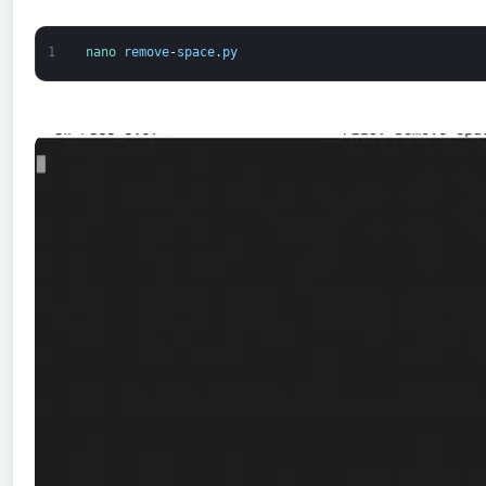
1
nano 
remove
-
space
.
py