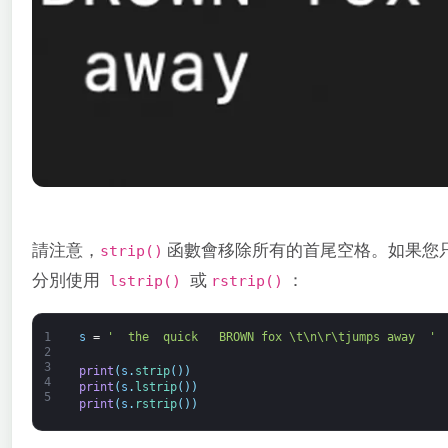
請注意，
函數會移除所有的首尾空格。如果您
strip()
分別使用
或
：
lstrip()
rstrip()
1
s
=
'  the  quick   BROWN fox \t\n\r\tjumps away  '
2
3
print
(
s
.
strip
(
)
)
4
print
(
s
.
lstrip
(
)
)
5
print
(
s
.
rstrip
(
)
)