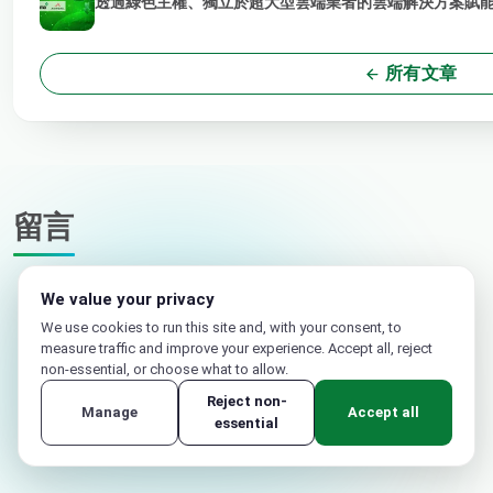
透過綠色主權、獨立於超大型雲端業者的雲端解決方案賦能 
所有文章
留言
We value your privacy
We use cookies to run this site and, with your consent, to
measure traffic and improve your experience. Accept all, reject
non-essential, or choose what to allow.
您的姓名
Reject non-
Manage
Accept all
essential
電子郵件（不公開）