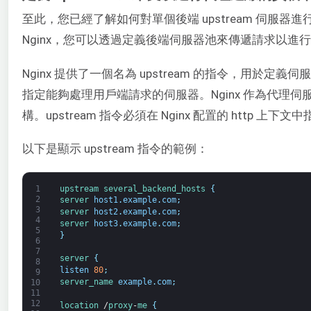
至此，您已經了解如何對單個後端 upstream 伺服器進
Nginx，您可以透過定義後端伺服器池來傳遞請求以進
Nginx 提供了一個名為 upstream 的指令，用於
指定能夠處理用戶端請求的伺服器。Nginx 作為代理
構。upstream 指令必須在 Nginx 配置的 http 上下文
以下是顯示 upstream 指令的範例：
1
upstream
several_backend_hosts
{
2
server 
host1
.
example
.
com
;
3
server 
host2
.
example
.
com
;
4
server 
host3
.
example
.
com
;
5
}
6
7
server
{
8
listen
80
;
9
server_name 
example
.
com
;
10
11
12
location
/
proxy
-
me
{