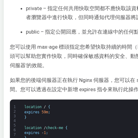
private – 指定任何共用快取空間都不應快
者瀏覽器中進行快取，但同時通知代理伺服器將
public – 指定公開回應，並允許在連線中的任
您可以使用 max-age 標頭指定您希望快取持續的時
頭可以幫助您實作快取，同時確保敏感資料的安全、動
伺服器’的效能。
如果您的後端伺服器正在執行 Nginx 伺服器，您可以在 s
間。您可以透過在設定中新增 expires 指令來執行此
1
location
/
{
2
expires
59m
;
3
}
4
5
location
/
check
-
me
{
6
expires
-
1
;
7