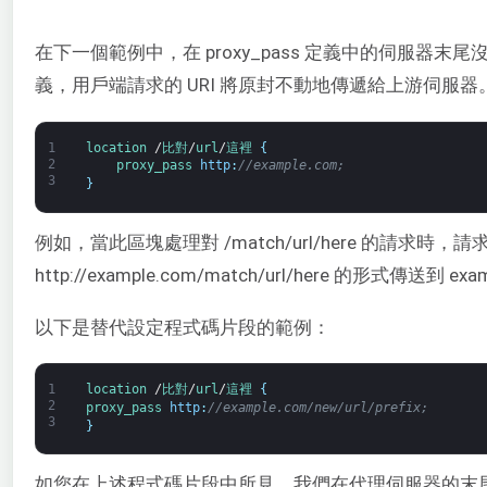
在下一個範例中，在 proxy_pass 定義中的伺服器末
義，用戶端請求的 URI 將原封不動地傳遞給上游伺服器
1
location
/
比對
/
url
/
這裡
{
2
proxy_pass 
http
:
//example.com;
3
}
例如，當此區塊處理對 /match/url/here 的請求時，請求 
http://example.com/match/url/here 的形式傳送到 e
以下是替代設定程式碼片段的範例：
1
location
/
比對
/
url
/
這裡
{
2
proxy_pass 
http
:
//example.com/new/url/prefix;
3
}
如您在上述程式碼片段中所見，我們在代理伺服器的末尾定