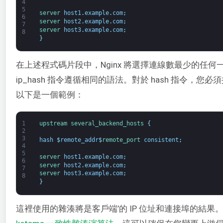
4
5
server 
host1
.
example
.
com
;
6
server 
host2
.
example
.
com
;
7
server 
host3
.
example
.
com
;
8
}
在上述程式碼片段中，Nginx 將選擇連線數最少的任
ip_hash 指令遵循相同的語法。對於 hash 指令，
以下是一個範例：
1
upstream
several_backend_hosts
{
2
3
hash
$
remote_addr
$
remote_port 
consistent
;
4
5
server 
host1
.
example
.
com
;
6
server 
host2
.
example
.
com
;
7
server 
host3
.
example
.
com
;
8
}
這裡使用的雜湊將是客戶端’的 IP 位址和連接埠的結果。選用參