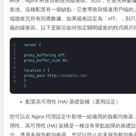
夠快，Nginx 將會自動使用緩衝區。然而，它會先將
衝池。這種配置有一個缺點：它會導致與慢速用戶端的
端接收完所有回應數據。如果緩衝設定為「off」，則只會使用由 
義的緩衝區。以下是顯示如何指定關閉緩衝的程式碼片
1
server
{
2
3
proxy_buffering 
off
;
4
proxy_buffer_size
4k
;
5
6
location
/
{
7
proxy_pass 
http
:
//example.com;
8
}
9
}
配置高可用性 (HA) 基礎架構（選用設定）
您可以在 Nginx 代理設定中新增一組備用的負載均
用性。高可用性 (HA) 架構是一種沒有單點故障的基
分。透過多個負載均衡器，您可以防止在某個負載均衡