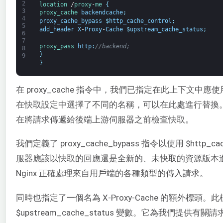
2
location
/
proxy
-
me
{
3
proxy_cache 
backendcache
;
4
proxy_cache_bypass
$
http_cache_control
;
5
add_header
X
-
Proxy
-
Cache
$
upstream_cache_status
;
6
7
proxy_pass 
http
:
//backend;
8
}
9
}
在 proxy_cache 指令中，我們已指定在此上下文中應使用 
在快取設定中選擇了不同的名稱，可以在此處進行替換。對
在將請求傳遞給後端上游伺服器之前檢查快取。
我們定義了 proxy_cache_bypass 指令以使用 $http_
服器應該以快取的回應還是全新的、未快取的資源版本
Nginx 正確處理來自用戶端的各種類型的傳入請求。
同時也指定了一個名為 X-Proxy-Cache 的額外標頭。
$upstream_cache_status 變數。它為我們提