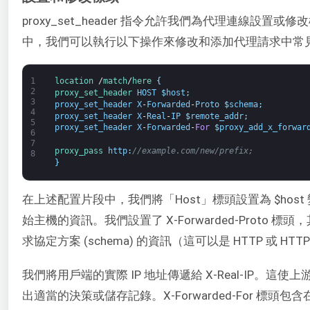
proxy_set_header 指令允許我們為代理連線設置
中，我們可以執行以下操作來修改和添加代理請求中常
1
location
/
match
/
here
{
2
proxy_set_header 
HOST
$
host
;
3
proxy_set_header
X
-
Forwarded
-
Proto
$
schema
;
4
proxy_set_header
X
-
Real
-
IP
$
remote_addr
;
5
proxy_set_header
X
-
Forwarded
-
For
$
proxy_add_x_forwar
6
7
proxy_pass 
http
:
//example.com/new/prefix;
8
}
在上述配置片段中，我們將「Host」標頭設置為 $hos
始主機的資訊。我們設置了 X-Forwarded-Proto
求協定方案 (schema) 的資訊（這可以是 HTTP 或 HTT
我們將用戶端的實際 IP 地址傳遞給 X-Real-IP。這使
出適當的決策或儲存記錄。X-Forwarded-For 標