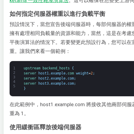
ketama 一致性雜湊演算法
。這可以確保在您變更上游
如何指定伺服器權重以進行負載平衡
預設情況下，當您宣告後端伺服器時，每部伺服器的權
擁有處理相同負載量的資源和能力，當然，這是在考慮您在 
平衡演算法的情況下。若要變更此預設行為，您可以在
重。讓我們來看一個範例：
1
upstream
backend_hosts
{
2
server 
host1
.
example
.
com 
weight
=
2
;
3
server 
host2
.
example
.
com
;
4
server 
host3
.
example
.
com
;
5
}
在此範例中，host1.example.com 將接收其他
重為 1。
使用緩衝區釋放後端伺服器