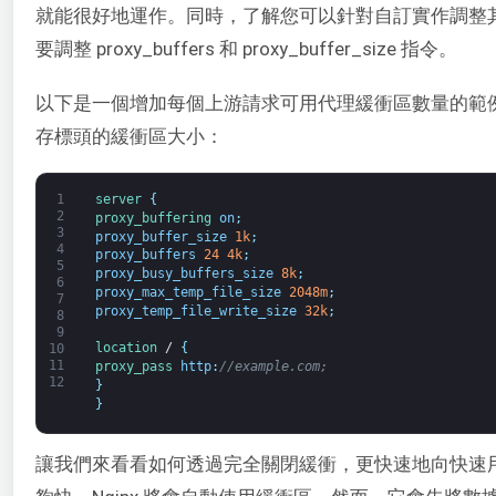
就能很好地運作。同時，了解您可以針對自訂實作調整
要調整 proxy_buffers 和 proxy_buffer_size 指令。
以下是一個增加每個上游請求可用代理緩衝區數量的範
存標頭的緩衝區大小：
1
server
{
2
proxy_buffering 
on
;
3
proxy_buffer_size
1k
;
4
proxy_buffers
24
4k
;
5
proxy_busy_buffers_size
8k
;
6
proxy_max_temp_file_size
2048m
;
7
proxy_temp_file_write_size
32k
;
8
9
location
/
{
10
11
proxy_pass 
http
:
//example.com;
12
}
}
讓我們來看看如何透過完全關閉緩衝，更快速地向快速