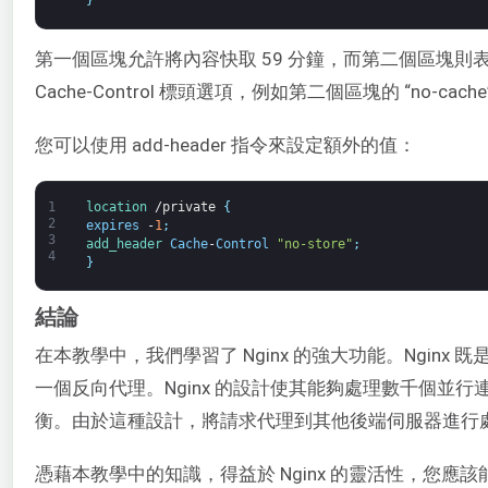
}
第一個區塊允許將內容快取 59 分鐘，而第二個區塊
Cache-Control 標頭選項，例如第二個區塊的 “no-cache
您可以使用 add-header 指令來設定額外的值：
1
location
/
private
{
2
expires
-
1
;
3
add_header 
Cache
-
Control
"no-store"
;
4
}
結論
在本教學中，我們學習了 Nginx 的強大功能。Nginx
一個反向代理。Nginx 的設計使其能夠處理數千個並
衡。由於這種設計，將請求代理到其他後端伺服器進行
憑藉本教學中的知識，得益於 Nginx 的靈活性，您