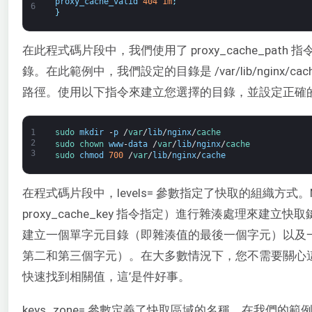
proxy_cache_valid
404
1m
;
6
}
在此程式碼片段中，我們使用了 proxy_cache_pat
錄。在此範例中，我們設定的目錄是 /var/lib/nginx
路徑。使用以下指令來建立您選擇的目錄，並設定正確
1
sudo 
mkdir
-
p
/
var
/
lib
/
nginx
/
cache
2
sudo 
chown 
www
-
data
/
var
/
lib
/
nginx
/
cache
3
sudo 
chmod
700
/
var
/
lib
/
nginx
/
cache
在程式碼片段中，levels= 參數指定了快取的組織方式。
proxy_cache_key 指令指定）進行雜湊處理來建立快取鍵。
建立一個單字元目錄（即雜湊值的最後一個字元）以及
第二和第三個字元）。在大多數情況下，您不需要關心這個
快速找到相關值，這’是件好事。
keys_zone= 參數定義了快取區域的名稱，在我們的