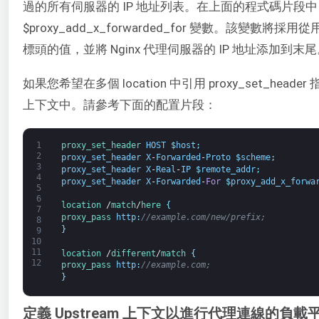
過的所有伺服器的 IP 地址列表。在上面的程式碼片段
$proxy_add_x_forwarded_for 變數。該變數將採用從
標頭的值，並將 Nginx 代理伺服器的 IP 地址添加到末
如果您希望在多個 location 中引用 proxy_set_header
上下文中。請參考下面的配置片段：
1
proxy_set_header 
HOST
$
host
;
2
proxy_set_header
X
-
Forwarded
-
Proto
$
scheme
;
3
proxy_set_header
X
-
Real
-
IP
$
remote_addr
;
4
proxy_set_header
X
-
Forwarded
-
For
$
proxy_add_x_forwa
5
6
location
/
match
/
here
{
7
proxy_pass 
http
:
//example.com/new/prefix;
8
}
9
10
11
location
/
different
/
match
{
12
proxy_pass 
http
:
//example.com;
}
定義 Upstream 上下文以進行代理連線的負載