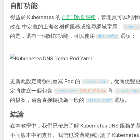
自訂功能
得益於 Kubernetes 的
自訂 DNS 服務
，管理員可以利用
改在 中定義的上游名稱伺服器或搜尋網域字尾。
resolv
.
的是，還有一個附加功能，可以使用
選項：
dnsConfig
更新此設定將強制重寫 Pod 的
，從而使變
resolv
.
conf
定將建立一個包含
和
nameserver
203.0.113.44
search 
cus
的檔案，這會直接轉換為一般的
選項。
resolv
.
conf
結論
在本教學中，我們已帶您了解 Kubernetes DNS 服務
不同版本中的實作。我們也透過範例討論了 Kubernetes 