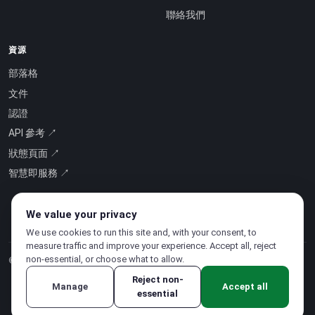
聯絡我們
資源
部落格
文件
認證
API 參考 ↗
狀態頁面 ↗
智慧即服務 ↗
We value your privacy
We use cookies to run this site and, with your consent, to
measure traffic and improve your experience. Accept all, reject
non-essential, or choose what to allow.
© 2026 CloudSigma Holding AG.
版權所有
.
Reject non-
Manage
Accept all
essential
隱私權政策
·
服務條款