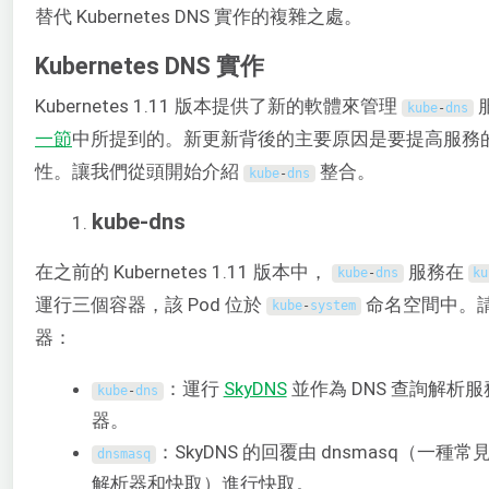
替代 Kubernetes DNS 實作的複雜之處。
Kubernetes DNS 實作
Kubernetes 1.11 版本提供了新的軟體來管理
kube
-
dns
一節
中所提到的。新更新背後的主要原因是要提高服務
性。讓我們從頭開始介紹
整合。
kube
-
dns
kube-dns
在之前的 Kubernetes 1.11 版本中，
服務在
kube
-
dns
ku
運行三個容器，該 Pod 位於
命名空間中。
kube
-
system
器：
：運行
SkyDNS
並作為 DNS 查詢解析
kube
-
dns
器。
：SkyDNS 的回覆由 dnsmasq（一種常
dnsmasq
解析器和快取）進行快取。