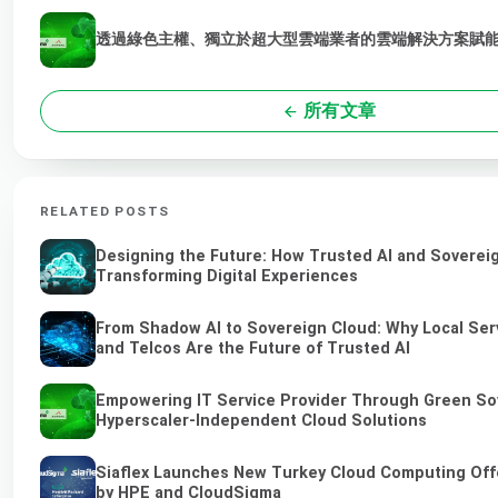
透過綠色主權、獨立於超大型雲端業者的雲端解決方案賦能 
所有文章
RELATED POSTS
Designing the Future: How Trusted AI and Soverei
Transforming Digital Experiences
From Shadow AI to Sovereign Cloud: Why Local Ser
and Telcos Are the Future of Trusted AI
Empowering IT Service Provider Through Green So
Hyperscaler-Independent Cloud Solutions
Siaflex Launches New Turkey Cloud Computing Off
by HPE and CloudSigma