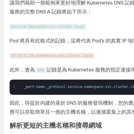
讓我們藉助一個範例來更好地理解 Kubernetes DNS 記錄。K
服務的完整 DNS A 記錄將如下所示：
service
.
namespace
.
svc
.
cluster
.
local
Pod 將具有此格式的記錄，這將代表 Pod’s 的真實 IP 
10.32.0.125.namespace.pod.cluster.local
此外，會為
記錄是為 Kubernetes 服務的指定連
SRV
1
_port
-
name
.
_protocol
.
service
.
namespace
.
svc
.
cluster
.
l
因此，得益於內建的基於 DNS 的服務發現機制，您的
務可以存取簡單且一致的主機名稱，以連接叢集上的其他服
解析更短的主機名稱和搜尋網域