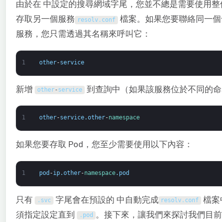
由於在 中設定的搜尋網域字尾，您並不總是需要使用整
存取另一個服務
檔案。如果您要聯絡同一個
resolv
.
conf
服務，您只需透過其名稱來呼叫它：
1
other
-
service
新增
到查詢中（如果該服務位於不同的命
other
-
service
1
other
-
service
.
other
-
namespace
如果您要存取 Pod，您至少需要使用以下內容：
1
pod
-
ip
.
other
-
namespace
.
pod
只有
字尾會在預設的 中自動完成
檔案
.
svc
resolv
.
conf
須指定設定直到
。接下來，讓我們來探討我們目前
.
pod