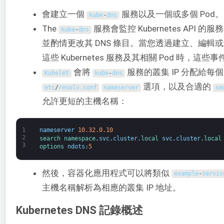
會建立一個
服務以及一個或多個 Pod。
kube
-
dns
The
服務會監控 Kubernetes API 
kube
-
dns
並酌情更改其 DNS 條目。當您透過建立、編輯
這些 Kubernetes 服務及其相關 Pod 時，這
會將
服務的叢集 IP 分配給每個新
Kubelet
kube
-
dns
選項，以及合適的
etc
/
resolv
.
conf
nameserver
se
允許更短的主機名稱：
1
nameserver
10.32.0.10
2
search 
namespace
.
svc
.
cluster
.
local 
svc
.
cluster
.
local
3
options 
ndots
:
5
然後，容器化應用程式可以將類似
example
-
servic
主機名稱解析為相應的叢集 IP 地址。
Kubernetes DNS 記錄概述