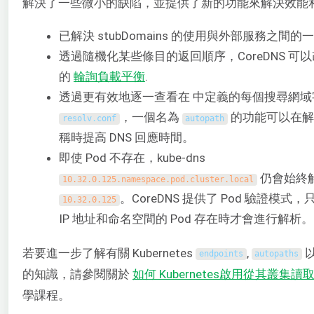
解決了一些微小的缺陷，並提供了新的功能來解決效能
已解決 stubDomains 的使用與外部服務之間
透過隨機化某些條目的返回順序，CoreDNS 可以
的
輪詢負載平衡
.
透過更有效地逐一查看在 中定義的每個搜尋網域
，一個名為
的功能可以在解
resolv
.
conf
autopath
稱時提高 DNS 回應時間。
即使 Pod 不存在，kube-dns
仍會始終
10.32.0.125.namespace.pod.cluster.local
。CoreDNS 提供了 Pod 驗證模式
10.32.0.125
IP 地址和命名空間的 Pod 存在時才會進行解析。
若要進一步了解有關 Kubernetes
,
endpoints
autopaths
的知識，請參閱關於
如何
Kubernetes
啟用從其叢集讀
學課程。