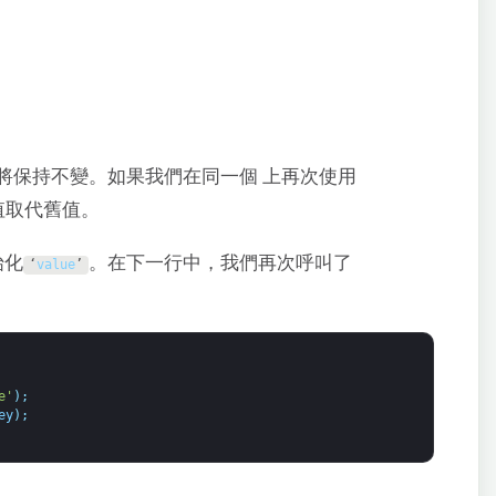
將保持不變。如果我們在同一個 上再次使用
值取代舊值。
始化
。在下一行中，我們再次呼叫了
‘
value
’
e'
)
;
ey
)
;