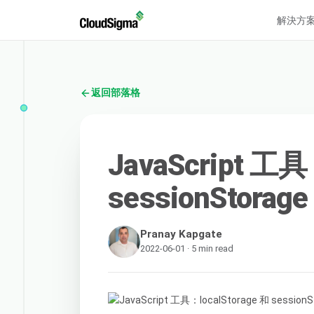
解決方
返回部落格
JavaScript 工具
sessionStorage
Pranay Kapgate
2022-06-01 · 5 min read