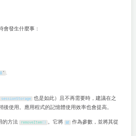
時會發生什麼事：
.
值
’
也是如此）且不再需要時，建議在之
sessionStorage
稍後使用。應用程式的記憶體使用效率也會提高。
用的方法
。它將
作為參數，並將其從
removeItem
(
)
鍵