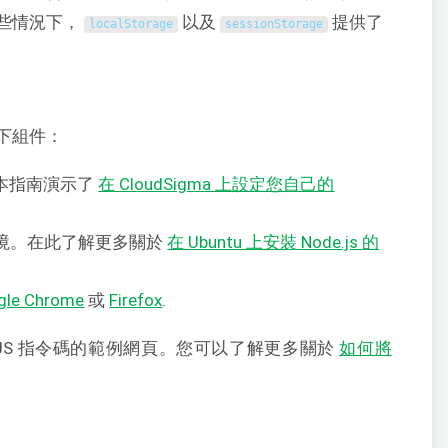
些情況下，
以及
提供了
localStorage
sessionStorage
下組件：
。本指南演示了
在 CloudSigma 上設定您自己的
執行環境。在此了解更多關於
在 Ubuntu 上安裝 Node.js 的
gle Chrome
或
Firefox
.
JS 指令碼的範例網頁。您可以了解更多關於
如何將