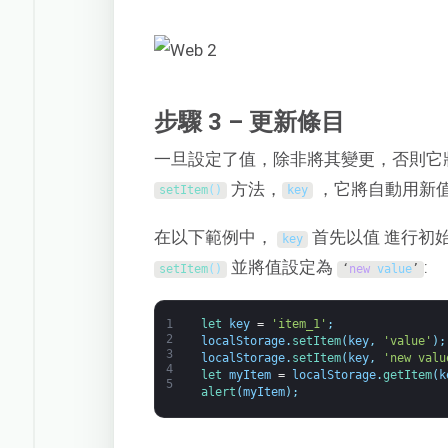
步驟 3 – 更新條目
一旦設定了值，除非將其變更，否則它
方法，
，它將自動用新
setItem
(
)
key
在以下範例中，
首先以值 進行初
key
並將值設定為
:
setItem
(
)
‘
new
value
’
1
let 
key
=
'item_1'
;
2
localStorage
.
setItem
(
key
,
'value'
)
;
3
localStorage
.
setItem
(
key
,
'new valu
4
let 
myItem
=
localStorage
.
getItem
(
k
5
alert
(
myItem
)
;