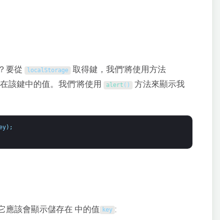
？要從
取得鍵，我們’將使用方法
localStorage
在該鍵中的值。我們’將使用
方法來顯示我
alert
(
)
ey
)
;
它應該會顯示儲存在 中的值
:
key