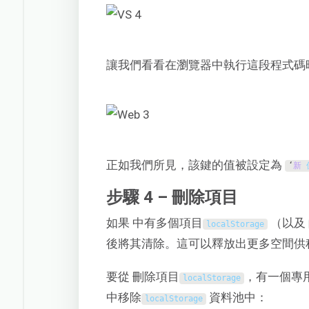
讓我們看看在瀏覽器中執行這段程式碼
正如我們所見，該鍵的值被設定為
‘
新
步驟 4 – 刪除項目
如果 中有多個項目
（以及
localStorage
後將其清除。這可以釋放出更多空間供
要從 刪除項目
，有一個專
localStorage
中移除
資料池中：
localStorage