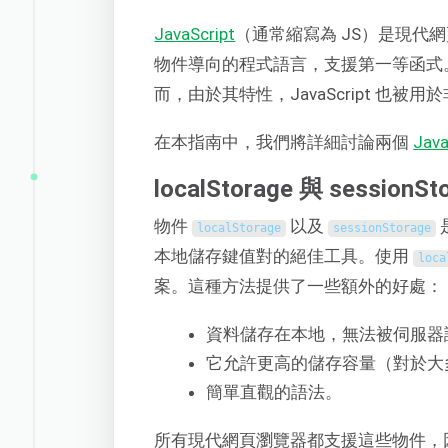
JavaScript
（通常縮寫為 JS）是現代
物件導向的程式語言，支援第一等函式。J
而，由於其特性，JavaScript 也被
在本指南中，我們將詳細討論兩個
Jav
localStorage 與 sessionS
物件
以及
是
localStorage
sessionStorage
本地儲存鍵值對的絕佳工具。使用
loca
案。這種方法提供了一些額外的好處：
資料儲存在本地，無法被伺服器讀取
它允許更高的儲存容量（對於大多
簡單直觀的語法。
所有現代網頁瀏覽器都支援這些物件，因