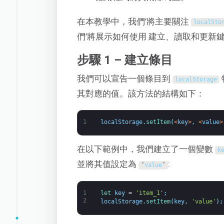
在本教學中，我們’將主要關注
localSto
們’將展示如何使用 建立、讀取和更新鍵
步驟 1 – 建立條目
我們可以宣告一個條目到
localStorage
其對應的值。該方法的結構如下：
1
localStorage
.
setItem
(
<
key
>
,
<
value
>
在以下範例中，我們建立了一個變數
k
並將其值設定為
:
‘
value
’
1
let 
key
=
'item_1'
;
2
localStorage
.
setItem
(
key
,
'value'
)
;