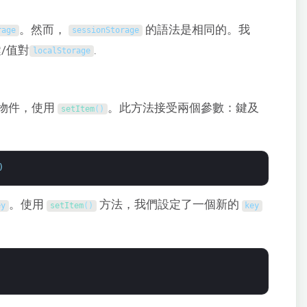
。然而，
的語法是相同的。我
rage
sessionStorage
/值對
.
localStorage
物件，使用
。此方法接受兩個參數：鍵及
setItem
(
)
)
。使用
方法，我們設定了一個新的
ey
setItem
(
)
key