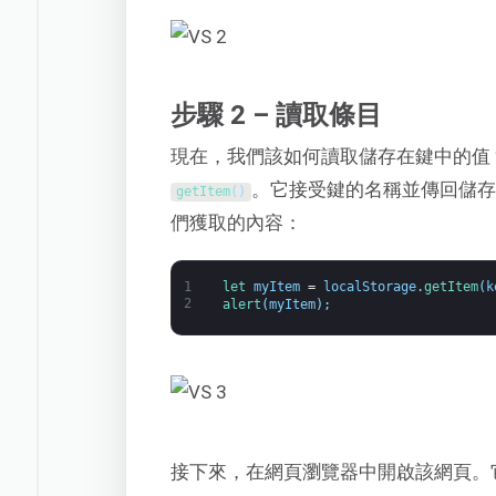
步驟 2 – 讀取條目
現在，我們該如何讀取儲存在鍵中的值
。它接受鍵的名稱並傳回儲存
getItem
(
)
們獲取的內容：
1
let 
myItem
=
localStorage
.
getItem
(
k
2
alert
(
myItem
)
;
接下來，在網頁瀏覽器中開啟該網頁。