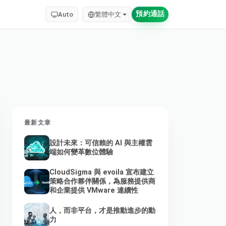
預約通話
Auto
繁體中文
最新文章
設計未來：可信賴的 AI 與主權雲
端如何變革數位體驗
CloudSigma 與 evoila 宣布建立
策略合作夥伴關係，為服務提供商
和企業提供 VMware 連續性
人，而非平台，才是推動進步的動
力