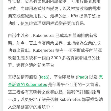
作任務。它具有出色的內建指令，可用於部署應用
程式、向應用程式發布變更，以及根據波動的需求
擴充或縮減應用程式。最棒的是，K8s 提供了監控
功能，使無縫管理應用程式變得更加容易。
自誕生以來，Kubernetes 已成為容器編排的新常
態。如今，它主導著商業世界，並持續為企業的成
功做出貢獻。Kubernetes 擁有一個不斷成長的開源
軟體生態系統和一個由 3000 多名貢獻者組成的社
群。選擇合適的部署平台
基礎架構即服務 (
IaaS
)、平台即服務 (
PaaS
) 以及
完
全託管的 Kubernetes
是部署平台可用的三大首選。
這三者各有其獨特之處和缺點。讓我們詳細討論每
一項，以更好地了解是否將 Kubernetes 部署模型納
入您業務需求的選項中：