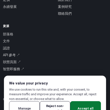
永續發展
案例研究
聯絡我們
資源
部落格
文件
認證
API 參考 ↗
狀態頁面 ↗
智慧即服務 ↗
We value your privacy
We use cookies to run this site and, with your consent, to
measure traffic and improve your experience. Accept all, reject
non-essential, or choose what to allow.
© 2026 CloudSigma Holding AG.
版權所有
.
Reject non-
Manage
Accept all