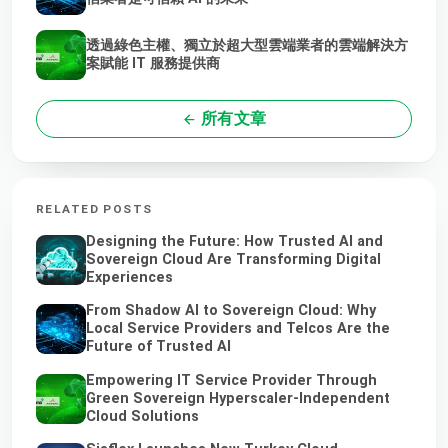
透過綠色主權、獨立於超大型雲端業者的雲端解決方
案賦能 IT 服務提供商
所有文章
RELATED POSTS
Designing the Future: How Trusted AI and
Sovereign Cloud Are Transforming Digital
Experiences
From Shadow AI to Sovereign Cloud: Why
Local Service Providers and Telcos Are the
Future of Trusted AI
Empowering IT Service Provider Through
Green Sovereign Hyperscaler-Independent
Cloud Solutions