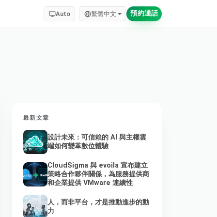
預約通話
Auto
繁體中文
最新文章
設計未來：可信賴的 AI 與主權雲
端如何變革數位體驗
CloudSigma 與 evoila 宣布建立
策略合作夥伴關係，為服務提供商
和企業提供 VMware 連續性
人，而非平台，才是推動進步的動
力