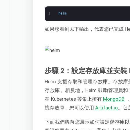
1
helm
如果您看到以下輸出，代表您已完成 H
步驟 2：設定存放庫並安裝 He
Helm 支援存取和管理存放庫。存放庫是儲
存放庫。相反地，Helm 鼓勵管理員和
在 Kubernetes 叢集上擁有
MongoDB
，
找存放庫，您可以使用
Artifact.io
。它是
下面我們將向您展示如何設定儲存庫以及