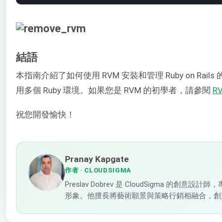
結語
本指南介紹了如何使用 RVM 安裝和管理 Ruby on R
用多個 Ruby 環境。如果您是 RVM 的初學者，請參閱
R
祝您開發愉快！
Pranay Kapgate
作者
· CLOUDSIGMA
Preslav Dobrev 是 CloudSigma 
形象。他擅長將藝術願景與策略行銷相融合，創