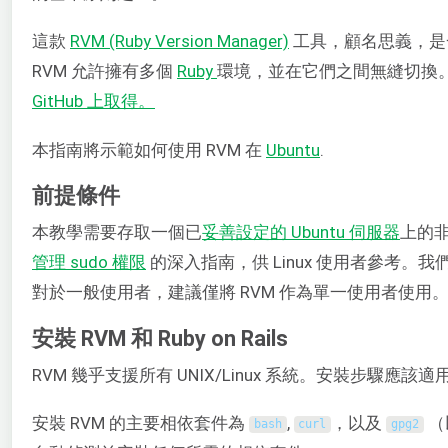
這款
RVM (Ruby Version Manager)
工具，顧名思義，是
RVM 允許擁有多個
Ruby
環境，並在它們之間無縫切換。
GitHub 上取得。
本指南將示範如何使用 RVM 在
Ubuntu
.
前提條件
本教學需要存取一個已
妥善設定的 Ubuntu 伺服器
上的非
管理 sudo 權限
的深入指南，供 Linux 使用者參考。我們將使
對於一般使用者，建議僅將 RVM 作為單一使用者使用
安裝 RVM 和 Ruby on Rails
RVM 幾乎支援所有 UNIX/Linux 系統。安裝步驟應該適用
安裝 RVM 的主要相依套件為
,
，以及
（
bash
curl
gpg2