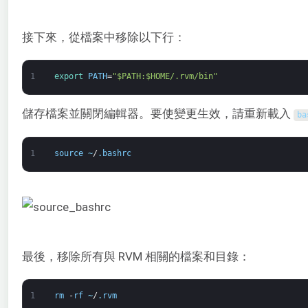
接下來，從檔案中移除以下行：
1
export 
PATH
=
"$PATH:$HOME/.rvm/bin"
儲存檔案並關閉編輯器。要使變更生效，請重新載入
ba
1
source
~
/
.
bashrc
最後，移除所有與 RVM 相關的檔案和目錄：
1
rm
-
rf
~
/
.
rvm