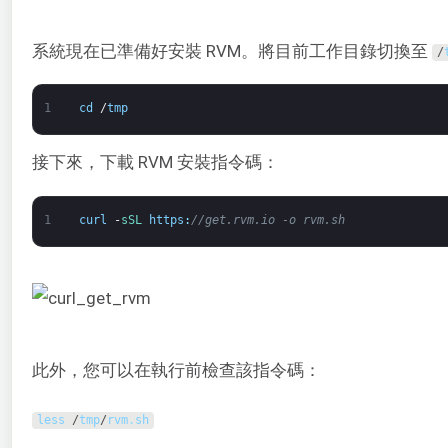
系統現在已準備好安裝 RVM。將目前工作目錄切換至
/
1
cd
/
tmp
接下來，下載 RVM 安裝指令碼：
1
curl
-
sSL 
https
:
//get.rvm.io -o rvm.sh
此外，您可以在執行前檢查該指令碼：
less
/
tmp
/
rvm
.
sh