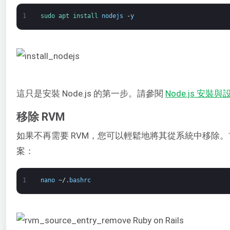
1
sudo 
apt 
install 
nodejs
-
y
這只是安裝 Node.js 的第一步。請參閱
Node.js 安
移除 RVM
如果不再需要 RVM，您可以輕鬆地將其從系統中移除。首
案：
1
nano
~
/
.
bashrc