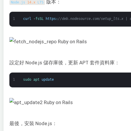
版本：
Node
.
js
14.x
LTS
1
curl
-
fsSL 
https
:
//deb.nodesource.com/setup_lts.x | 
設定好 Node.js 儲存庫後，更新 APT 套件資料庫：
1
sudo 
apt 
update
最後，安裝 Node.js：