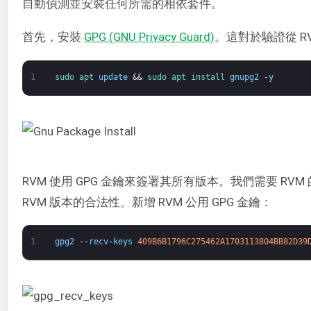
自動偵測並安裝任何所需的相依套件。
首先，安裝
GPG (GNU Privacy Guard)
。這對於驗證從 R
1
sudo 
apt 
update
&&
sudo 
apt 
install 
gnupg2
-
y
RVM 使用 GPG 金鑰來簽署其所有版本。我們需要 RV
RVM 版本的合法性。新增 RVM 公用 GPG 金鑰：
1
gpg2
--
recv
-
keys
409B6B1796C275462A1703113804BB82D39