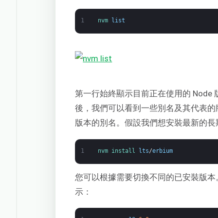
1
nvm 
list
第一行始終顯示目前正在使用的 Node
後，我們可以看到一些別名及其代表的版本
版本的別名。假設我們想安裝最新的長
1
nvm 
install 
lts
/
erbium
您可以根據需要切換不同的已安裝版本
示：