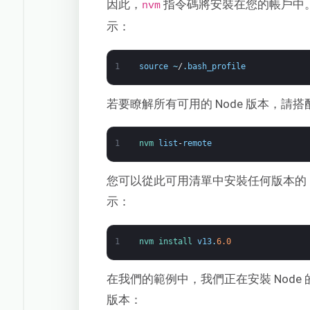
因此，
指令碼將安裝在您的帳戶中
nvm
示：
1
source
~
/
.
bash_profile
若要瞭解所有可用的 Node 版本，請
1
nvm 
list
-
remote
您可以從此可用清單中安裝任何版本的 
示：
1
nvm 
install 
v13
.
6.0
在我們的範例中，我們正在安裝 Node 
版本：