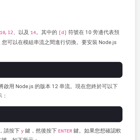
,
、以及
。其中的
符號在 10 旁邊代表預
12
10
14
[d]
您可以在模組串流之間進行切換。要安裝 Node.js
 Node.js 的版本 12 串流。現在您終於可以下
示：
，請按下
鍵，然後按下
鍵。如果您想確認軟
y
ENTER
本號，如下所示：