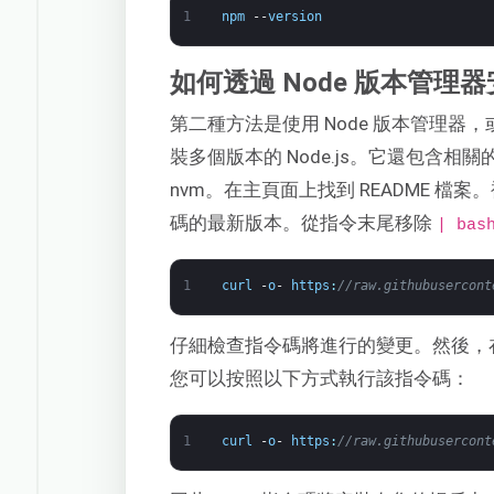
1
npm
--
version
如何透過 Node 版本管理器安
第二種方法是使用 Node 版本管理器
裝多個版本的 Node.js。它還包含相關
nvm。在主頁面上找到 README 檔案
碼的最新版本。從指令末尾移除
| bas
1
curl
-
o
-
https
:
//raw.githubusercont
仔細檢查指令碼將進行的變更。然後，
您可以按照以下方式執行該指令碼：
1
curl
-
o
-
https
:
//raw.githubusercont