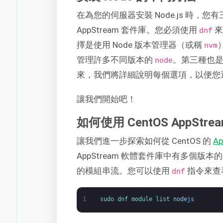
在為您的伺服器安裝 Node.js 時，您
AppStream 套件庫。您必須使用
來
dnf
擇是使用 Node 版本管理器（或稱
nvm
管理許多不同版本的
。第三種也
node
來，我們將詳細說明每個選項，以便您
讓我們開始吧！
如何使用 CentOS AppStr
讓我們進一步探索如何從 CentOS 的
A
AppStream 軟體套件庫中有多個版本
的模組串流。您可以使用
指令來查
dnf
1
sudo 
dnf 
module 
list 
nodejs