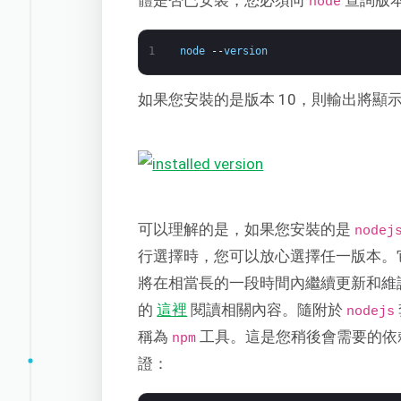
node
1
node
--
version
如果您安裝的是版本 10，則輸出將顯
可以理解的是，如果您安裝的是
nodej
行選擇時，您可以放心選擇任一版本。
將在相當長的一段時間內繼續更新和維
的
這裡
閱讀相關內容。隨附於
nodejs
稱為
工具。這是您稍後會需要的依
npm
證：