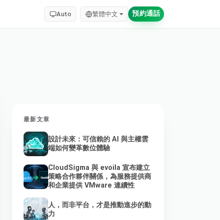
預約通話
Auto
繁體中文
最新文章
設計未來：可信賴的 AI 與主權雲
端如何變革數位體驗
CloudSigma 與 evoila 宣布建立
策略合作夥伴關係，為服務提供商
和企業提供 VMware 連續性
人，而非平台，才是推動進步的動
力