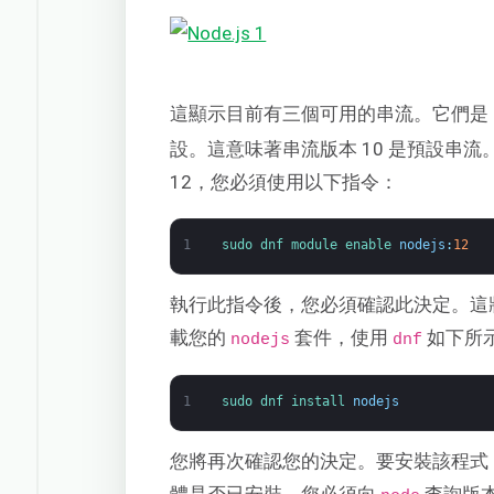
這顯示目前有三個可用的串流。它們是
設。這意味著串流版本 10 是預設串流。
12，您必須使用以下指令：
1
sudo 
dnf 
module 
enable 
nodejs
:
12
執行此指令後，您必須確認此決定。這將啟用
載您的
套件，使用
如下所
nodejs
dnf
1
sudo 
dnf 
install 
nodejs
您將再次確認您的決定。要安裝該程式
體是否已安裝，您必須向
查詢版