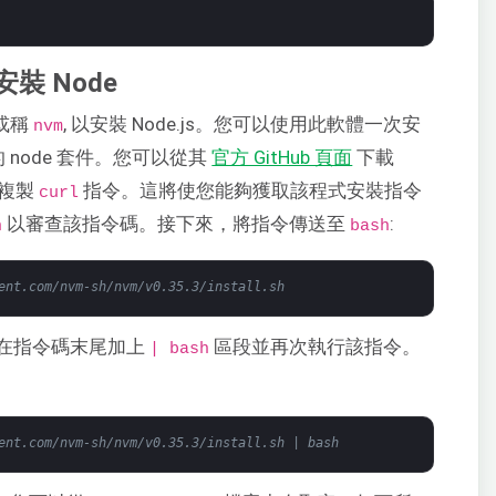
裝 Node
，或稱
, 以安裝 Node.js。您可以使用此軟體一次安
nvm
的 node 套件。您可以從其
官方 GitHub 頁面
下載
。複製
指令。這將使您能夠獲取該程式安裝指令
curl
以審查該指令碼。接下來，將指令傳送至
:
h
bash
ent.com/nvm-sh/nvm/v0.35.3/install.sh
在指令碼末尾加上
區段並再次執行該指令。
| bash
ent.com/nvm-sh/nvm/v0.35.3/install.sh | bash