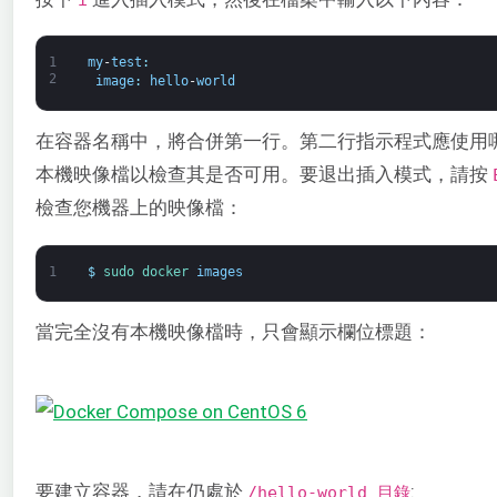
1
my
-
test
:
2
image
:
hello
-
world
在容器名稱中，將合併第一行。第二行指示程式應使用
本機映像檔以檢查其是否可用。要退出插入模式，請按
檢查您機器上的映像檔：
1
$
sudo 
docker 
images
當完全沒有本機映像檔時，只會顯示欄位標題：
要建立容器，請在仍處於
:
/hello-world 目錄