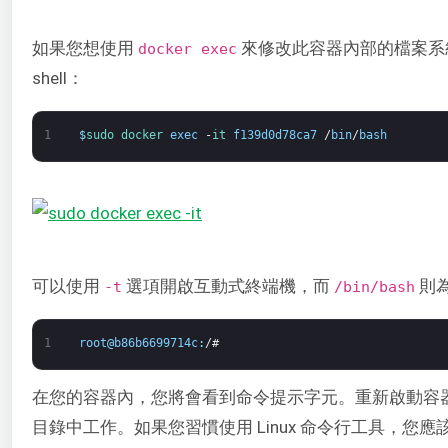
如果您想使用
來修改此容器內部的檔案系
docker exec
shell：
1
$
sudo 
docker 
exec
-
it 
f139d0d78ca7
/
bin
/
bash
可以使用
選項開啟互動式終端機，而
則為
-t
/bin/bash
1
root
@
b86b6699714c
:
/
#
在您的容器內，您將會看到命令提示字元。重新啟動容器將
目錄中工作。如果您習慣使用 Linux 命令行工具，您應該知