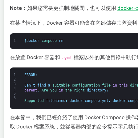
Note
：如果您需要更強制地關閉，也可以使用
docker-c
在某些情況下，Docker 容器可能會在內部儲存其舊
1
$
docker
-
compose 
rm
在放置 Docker 容器和
檔案以外的其他目錄中執行
.yml
1
ERROR
:
2
3
Can
'
t
find
a
suitable 
configuration 
file 
in
this
dir
4
parent
.
Are 
you 
in
the 
right 
directory
?
5
6
Supported 
filenames
:
docker
-
compose
.
yml
,
docker
-
comp
在本節中，我們已經介紹了使用 Docker Compo
取 Docker 檔案系統，並從容器內部的命令提示字元執