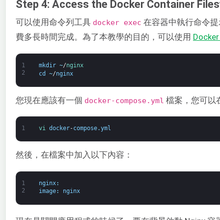
Step 4: Access the Docker Container File
可以使用命令列工具
在容器中執行命令提示字
docker exec
費多長時間完成。為了本教學的目的，可以使用
Docker
1
mkdir
~
/
nginx
2
cd
~
/
nginx
您現在應該有一個
檔案，您可以
docker-compose.yml
1
vi 
docker
-
compose
.
yml
然後，在檔案中加入以下內容：
1
nginx
:
2
image
:
nginx