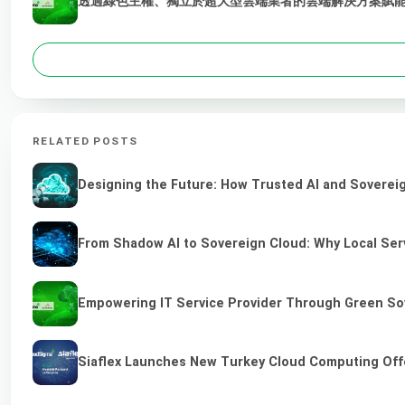
透過綠色主權、獨立於超大型雲端業者的雲端解決方案賦能 
RELATED POSTS
Designing the Future: How Trusted AI and Sovereig
From Shadow AI to Sovereign Cloud: Why Local Serv
Empowering IT Service Provider Through Green So
Siaflex Launches New Turkey Cloud Computing Off