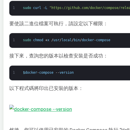
1
sudo 
curl
-
L
"https://github.com/docker/compose/rele
要使該二進位檔案可執行，請設定以下權限：
1
sudo 
chmod
+
x
/
usr
/
local
/
bin
/
docker
-
compose
接下來，查詢您的版本以檢查安裝是否成功：
1
$
docker
-
compose
--
version
以下程式碼將印出已安裝的版本：