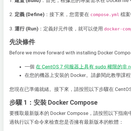
1.
建置 (Build)
：首先，根據您的專案需求在 Dockerf
2.
定義 (Define)
：接下來，您需要在
檔案
compose.yml
3.
運行 (Run)
：定義好元件後，就可以使用
docker-com
先決條件
Before we move forward with installing Docker Compos
一個
在 CentOS 7 伺服器上具有 sudo 權限的非 
在您的機器上安裝的 Docker。請參閱此教學課
您現在已準備就緒。接下來，請按照以下步驟在 CentOS 7 上
步驟 1：安裝 Docker Compose
要獲取最新版本的 Docker Compose，請按照以下指
過執行以下命令來檢查您是否擁有最新版本的軟體：