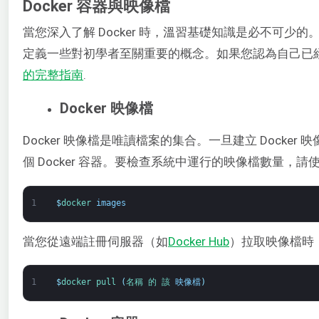
Docker 容器與映像檔
當您深入了解 Docker 時，溫習基礎知識是必不可少
定義一些對初學者至關重要的概念。如果您認為自己已
的完整指南
.
Docker 映像檔
Docker 映像檔是唯讀檔案的集合。一旦建立 Docke
個 Docker 容器。要檢查系統中運行的映像檔數量，請
1
$
docker 
images
當您從遠端註冊伺服器（如
Docker Hub
）拉取映像檔時
1
$
docker 
pull
(
名稱 
的 
該 
映像檔
)