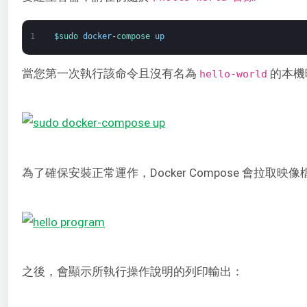
1
$
sudo 
docker
-
compose 
up
當您第一次執行該命令且沒有名為
的本機映
hello-world
為了確保安裝正常運作，Docker Compose 會拉取
之後，會顯示所執行操作說明的列印輸出：