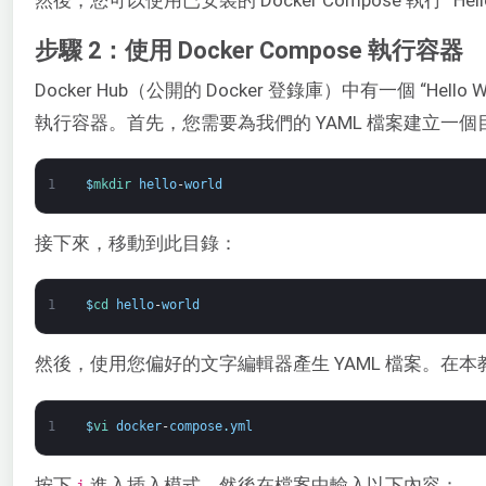
然後，您可以使用已安裝的 Docker Compose 執行 “Hello
步驟 2：使用 Docker Compose 執行容器
Docker Hub（公開的 Docker 登錄庫）中有一個 “He
執行容器。首先，您需要為我們的 YAML 檔案建立一個
1
$
mkdir 
hello
-
world
接下來，移動到此目錄：
1
$
cd 
hello
-
world
然後，使用您偏好的文字編輯器產生 YAML 檔案。在
1
$
vi 
docker
-
compose
.
yml
按下
進入插入模式，然後在檔案中輸入以下內容：
i