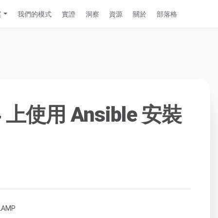
案
我們的模式
實證
洞察
資源
關於
部落格
04 上使用 Ansible 安裝