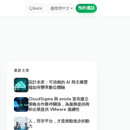
預約通話
Auto
繁體中文
最新文章
設計未來：可信賴的 AI 與主權雲
端如何變革數位體驗
CloudSigma 與 evoila 宣布建立
策略合作夥伴關係，為服務提供商
和企業提供 VMware 連續性
人，而非平台，才是推動進步的動
力