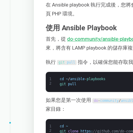
在 Ansible playbook 執行完成
頁 PHP 環境。
使用 Ansible Playbook
首先，從
do-community/ansible-playb
來，將含有 LAMP playbook 的儲存
執行
指令，以確保您能存取我
git 
pull
1
cd
~
/
ansible
-
playbooks
2
git 
pull
如果您是第一次使用
do
-
community
/
ansib
家目錄：
1
cd
~
2
git 
clone
https
:
//github.com/do-com