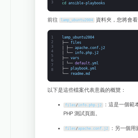
3
cd 
ansible
-
playbooks
前往
資料夾，您將會看
lamp_ubuntu2004
1
lamp_ubuntu2004
2
├──
files
3
│
├──
apache
.
conf
.
j2
4
│
└──
info
.
php
.
j2
5
├──
vars
6
│
└──
default
.
yml
7
├──
playbook
.
yml
8
└──
readme
.
md
以下是這些檔案代表意義的概覽：
：這是一個範
files
/
info
.
php
.
j2
PHP 測試頁面。
：另一個用於設
files
/
apache
.
conf
.
j2