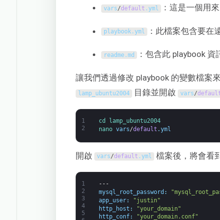
：這是一個用來自
vars
/
default
.
yml
：此檔案包含要在
playbook
.
yml
：包含此 playbook
readme
.
md
讓我們透過修改 playbook 的變數檔案來自
目錄並開啟
lamp_ubuntu2004
vars
/
defaul
1
cd 
lamp_ubuntu2004
2
nano 
vars
/
default
.
yml
開啟
檔案後，將會看
vars
/
default
.
yml
1
---
2
mysql_root_password
:
"mysql_root_pa
3
app_user
:
"justin"
4
http_host
:
"your_domain"
5
http_conf
:
"your_domain.conf"