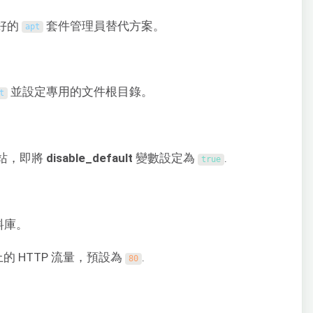
偏好的
套件管理員替代方案。
apt
並設定專用的文件根目錄。
t
 網站，即將
disable_default
變數設定為
.
true
。
料庫。
的 HTTP 流量，預設為
.
80