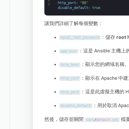
6
http_port
:
"80"
7
disable_default
:
true
讓我們詳細了解每個變數：
：儲存
root
mysql_root_password
：這是 Ansible 主
app_user
：顯示您的網域名稱
http_host
：顯示在 Apache 
http_conf
：這是此虛擬主機的 H
http_port
：用於取消 Apa
disable_default
然後，儲存並關閉
檔
vars
/
default
.
yml