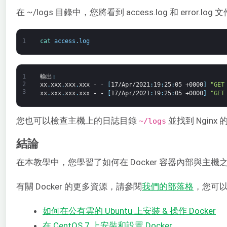
在 ~/logs 目錄中，您將看到 access.log 和 error.
1
cat 
access
.
log
1
輸出
:
2
xx
.
xxx
.
xxx
.
xxx
-
-
[
17/Apr/2021
:
19
:
25
:
05
+0000
]
"GET
3
xx
.
xxx
.
xxx
.
xxx
-
-
[
17/Apr/2021
:
19
:
25
:
05
+0000
]
"GET
您也可以檢查主機上的日誌目錄
並找到 Ngin
~/logs
結論
在本教學中，您學習了如何在 Docker 容器內部與
有關 Docker 的更多資源，請參閱
我們的部落格
，您可
如何在公有雲的 Ubuntu 上安裝 & 操作 Docker
在 CentOS 7 上安裝和設置 Docker