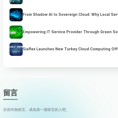
From Shadow AI to Sovereign Cloud: Why Local Serv
Empowering IT Service Provider Through Green So
Siaflex Launches New Turkey Cloud Computing Off
留言
目前尚無留言。成為第一個留言的人吧。