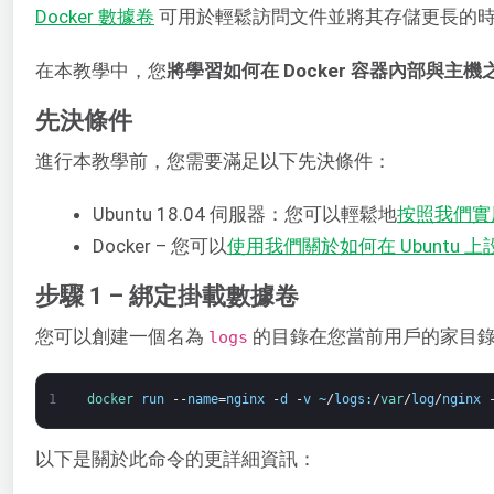
Docker 數據卷
可用於輕鬆訪問文件並將其存儲更長的時間
在本教學中，您
將學習如何在 Docker 容器內部與主
先決條件
進行本教學前，您需要滿足以下先決條件：
Ubuntu 18.04 伺服器：您可以輕鬆地
按照我們實用的
Docker – 您可以
使用我們關於如何在 Ubuntu 上設置
步驟 1 – 綁定掛載數據卷
您可以創建一個名為
的目錄在您當前用戶的家目
logs
1
docker 
run
--
name
=
nginx
-
d
-
v
~
/
logs
:
/
var
/
log
/
nginx
以下是關於此命令的更詳細資訊：