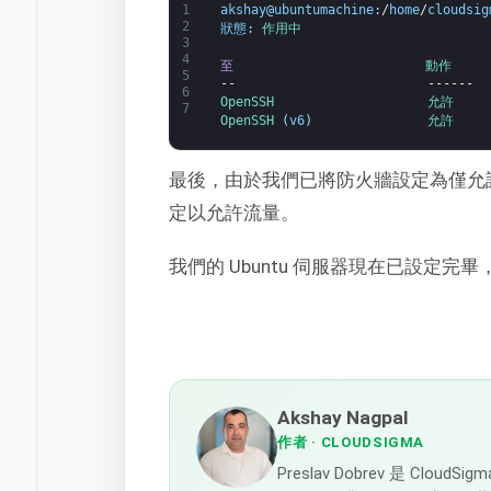
1
akshay
@
ubuntumachine
:
/
home
/
cloudsig
2
狀態
:
作用中
3
4
至
動作     
5
--
------
6
OpenSSH                    
允許     
7
OpenSSH
(
v6
)
允許     
最後，由於我們已將防火牆設定為僅允許
定以允許流量。
我們的 Ubuntu 伺服器現在已設定完
Akshay Nagpal
作者
· CLOUDSIGMA
Preslav Dobrev 是 C