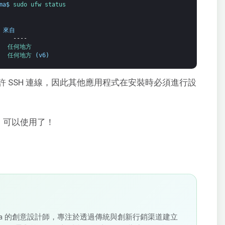
ma
$
sudo 
ufw 
status
 
來自
----
  
任何地方
  
任何地方
(
v6
)
 SSH 連線，因此其他應用程式在安裝時必須進行設
畢，可以使用了！
loudSigma 的創意設計師，專注於透過傳統與創新行銷渠道建立