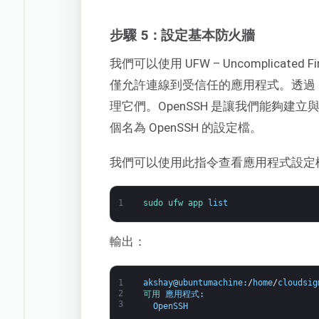
步驟 5：設定基本防火牆
我們可以使用 UFW – Uncomplicated
僅允許連線到受信任的應用程式。透過 
理它們。OpenSSH 是讓我們能夠建
個名為 OpenSSH 的設定檔。
我們可以使用此指令查看應用程式設定
1
sudo 
ufw 
app 
list
輸出：
1
akshay
@
ubuntumachine
:
/
home
/
cloudsig
2
可用 
應用程式
:
3
OpenSSH