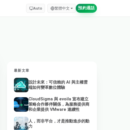
預約通話
Auto
繁體中文
最新文章
設計未來：可信賴的 AI 與主權雲
端如何變革數位體驗
CloudSigma 與 evoila 宣布建立
策略合作夥伴關係，為服務提供商
和企業提供 VMware 連續性
人，而非平台，才是推動進步的動
力