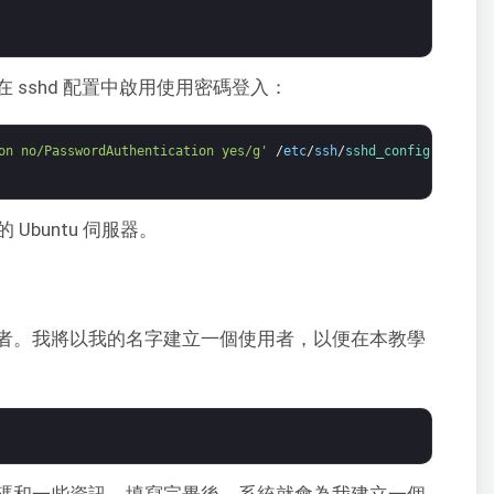
sshd 配置中啟用使用密碼登入：
on no/PasswordAuthentication yes/g'
/
etc
/
ssh
/
sshd_config
Ubuntu 伺服器。
者。我將以我的名字建立一個使用者，以便在本教學