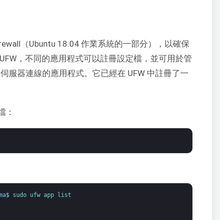
 Firewall（Ubuntu 18.04 作業系統的一部分），以確保
UFW，不同的應用程式可以註冊設定檔，並可用於管
立與伺服器連線的應用程式。它已經在 UFW 中註冊了一
檔：
ma
$
sudo 
ufw 
app 
list