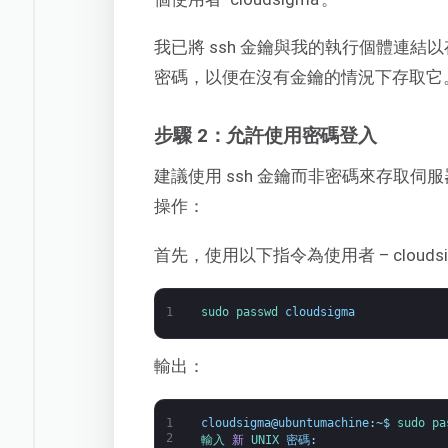
我已將 ssh 金鑰與我的執行個體連結以存
密碼，以便在沒有金鑰的情況下存取它
步驟 2：允許使用密碼登入
建議使用 ssh 金鑰而非密碼來存取
操作：
首先，使用以下指令為使用者 – clouds
1
sudo 
passwd 
cloudsigma
輸出：
1
cloudsigma
@
ubuntumachine
:
~
$
sudo 
pa
2
輸入 
新
UNIX 
密碼
: