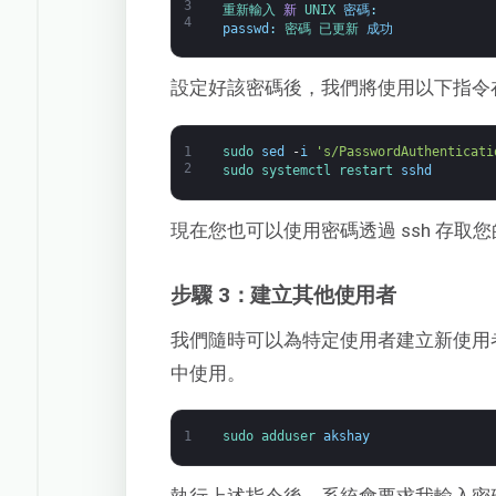
3
重新輸入 
新
UNIX 
密碼
:
4
passwd
:
密碼 
已更新 
成功
設定好該密碼後，我們將使用以下指令在 
1
sudo 
sed
-
i
's/PasswordAuthenticati
2
sudo 
systemctl 
restart 
sshd
現在您也可以使用密碼透過 ssh 存取您的 
步驟 3：建立其他使用者
我們隨時可以為特定使用者建立新使用
中使用。
1
sudo 
adduser 
akshay