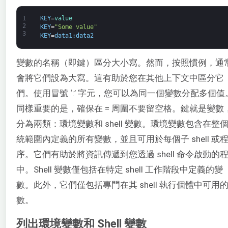
1
KEY
=
value
2
KEY
=
"Some value"
3
KEY
=
data1
:
data2
變數的名稱（即鍵）區分大小寫。然而，按照慣例，通
會將它們設為大寫。這有助於您在其他上下文中區分它
們。使用冒號 ‘:’ 字元，您可以為同一個變數分配多個值
同樣重要的是，確保在 = 周圍不要留空格。鍵就是變數
分為兩類：環境變數和 shell 變數。環境變數包含在整
統範圍內定義的所有變數，並且可用於每個子 shell 或
序。它們有助於將資訊傳遞到您透過 shell 命令啟動的
中。Shell 變數僅包括在特定 shell 工作階段中定義的變
數。此外，它們僅包括專門在其 shell 執行個體中可用
數。
列出環境變數和 Shell 變數