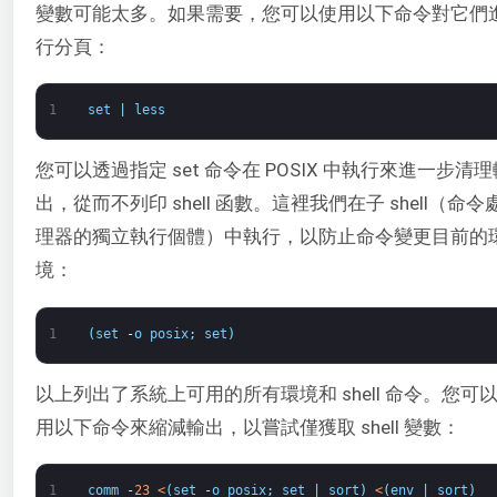
變數可能太多。如果需要，您可以使用以下命令對它們
行分頁：
1
set
|
less
您可以透過指定 set 命令在 POSIX 中執行來進一步清理
出，從而不列印 shell 函數。這裡我們在子 shell（命令
理器的獨立執行個體）中執行，以防止命令變更目前的
境：
1
(
set
-
o
posix
;
set
)
以上列出了系統上可用的所有環境和 shell 命令。您可
用以下命令來縮減輸出，以嘗試僅獲取 shell 變數：
1
comm
-
23
<
(
set
-
o
posix
;
set
|
sort
)
<
(
env
|
sort
)