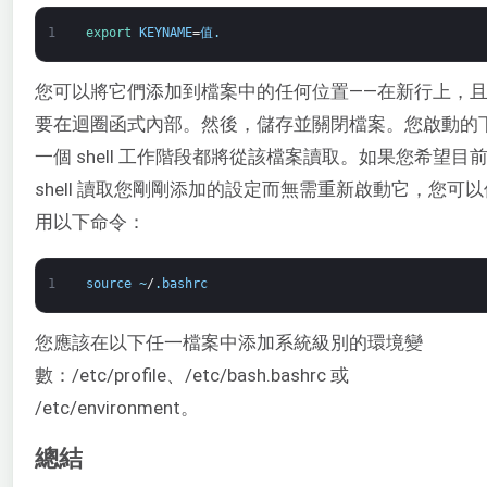
1
export 
KEYNAME
=
值
.
您可以將它們添加到檔案中的任何位置——在新行上，
要在迴圈函式內部。然後，儲存並關閉檔案。您啟動的
一個 shell 工作階段都將從該檔案讀取。如果您希望目
shell 讀取您剛剛添加的設定而無需重新啟動它，您可以
用以下命令：
1
source
~
/
.
bashrc
您應該在以下任一檔案中添加系統級別的環境變
數：/etc/profile、/etc/bash.bashrc 或
/etc/environment。
總結