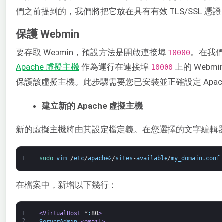
們之前提到的，我們將把它放在具有有效 TLS/SSL 憑證的
保護 Webmin
要存取 Webmin，預設方法是開啟連接埠
。在我
10000
Apache 虛擬主機
作為運行在連接埠
上的 Web
10000
保護該虛擬主機。此步驟需要您已安裝並正確設定 Apache 
建立新的 Apache 虛擬主機
新的虛擬主機將由其設定檔定義。在您選擇的文字編輯
1
sudo 
vim
/
etc
/
apache2
/
sites
-
available
/
my_domain
.
conf
在檔案中，新增以下幾行：
1
<VirtualHost 
*
:
80
>
2
ServerAdmin 
<email>