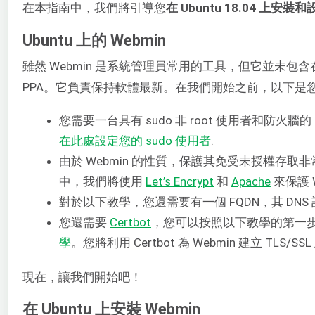
在本指南中，我們將引導您
在 Ubuntu 18.04 上安裝和
Ubuntu 上的 Webmin
雖然 Webmin 是系統管理員常用的工具，但它並未包
PPA。它負責保持軟體最新。在我們開始之前，以下是
您需要一台具有 sudo 非 root 使用者和防火牆的
在此處設定您的 sudo 使用者
.
由於 Webmin 的性質，保護其免受未授權存取
中，我們將使用
Let’s Encrypt
和
Apache
來保護 
對於以下教學，您還需要有一個 FQDN，其 DNS 
您還需要
Certbot
，您可以按照以下教學的第一
學
。您將利用 Certbot 為 Webmin 建立 TLS/SS
現在，讓我們開始吧！
在 Ubuntu 上安裝 Webmin