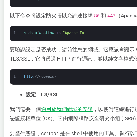
以下命令將設定防火牆以允許連接埠
和
（Apac
80
443
1
sudo 
ufw 
allow 
in
"Apache Full"
要驗證設定是否成功，請前往您的網域。它應該會顯示 We
TLS/SSL，它將透過 HTTP 進行通訊，並以純文字格
1
http
:
//<domain>
設定 TLS/SSL
我們需要一個
適用於我們網域的憑證
，以便對連線進行
憑證授權單位 (CA)。它由網際網路安全研究小組 (ISR
要產生憑證，certbot 是在 shell 中使用的工具。執行以下