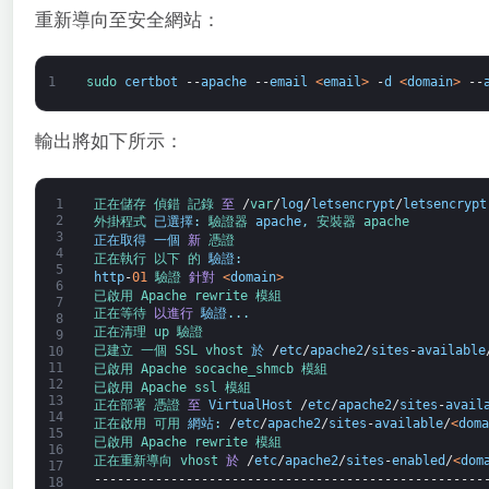
重新導向至安全網站：
1
sudo 
certbot
--
apache
--
email
<
email
>
-
d
<
domain
>
--
輸出將如下所示：
1
正在儲存 
偵錯 
記錄 
至
/
var
/
log
/
letsencrypt
/
letsencrypt
2
外掛程式 
已選擇
:
驗證器 
apache
,
安裝器 
apache
3
正在取得
一個
新
憑證
4
正在執行 
以下 
的 
驗證
:
5
http
-
01
驗證 
針對
<
domain
>
6
已啟用 
Apache 
rewrite 
模組
7
正在等待 
以進行
驗證
.
.
.
8
正在清理 
up 
驗證
9
已建立 
一個 
SSL 
vhost 
於
/
etc
/
apache2
/
sites
-
available
10
11
已啟用 
Apache 
socache_shmcb 
模組
12
已啟用 
Apache 
ssl 
模組
13
正在部署 
憑證 
至
VirtualHost
/
etc
/
apache2
/
sites
-
avail
14
正在啟用 
可用 
網站
:
/
etc
/
apache2
/
sites
-
available
/
<
doma
15
已啟用 
Apache 
rewrite 
模組
16
正在重新導向 
vhost 
於
/
etc
/
apache2
/
sites
-
enabled
/
<
dom
17
---------------------------------------------------
18