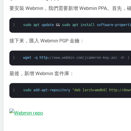
要安裝 Webmin，我們需要新增 Webmin PPA。
1
sudo 
apt 
update
&&
sudo 
apt 
install 
software
-
propert
接下來，匯入 Webmin PGP 金鑰：
1
wget
-
q
http
:
//www.webmin.com/jcameron-key.asc -O- |
最後，新增 Webmin 套件庫：
1
sudo 
add
-
apt
-
repository
"deb [arch=amd64] http://dow