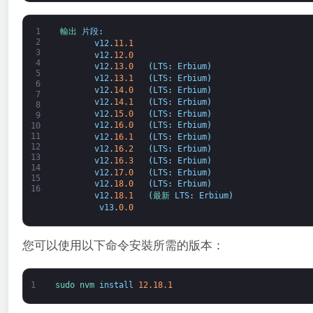
1
輸出 
片段
:
2
v12
.
11.1
3
v12
.
12.0
4
v12
.
13.0
(
LTS
:
Erbium
)
5
v12
.
13.1
(
LTS
:
Erbium
)
6
v12
.
14.0
(
LTS
:
Erbium
)
7
v12
.
14.1
(
LTS
:
Erbium
)
8
v12
.
15.0
(
LTS
:
Erbium
)
9
v12
.
16.0
(
LTS
:
Erbium
)
10
11
v12
.
16.1
(
LTS
:
Erbium
)
12
v12
.
16.2
(
LTS
:
Erbium
)
13
v12
.
16.3
(
LTS
:
Erbium
)
14
v12
.
17.0
(
LTS
:
Erbium
)
15
v12
.
18.0
(
LTS
:
Erbium
)
16
v12
.
18.1
(
最新 
LTS
:
Erbium
)
v13
.
0.0
您可以使用以下命令安裝所需的版本：
1
sudo 
nvm 
install
12.18.1