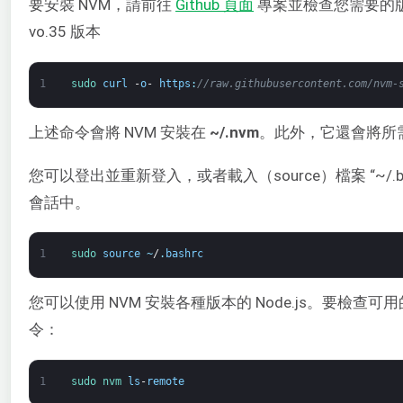
要安裝 NVM，請前往
Github 頁面
專案並檢查您需要的
vo.35 版本
1
sudo 
curl
-
o
-
https
:
//raw.githubusercontent.com/nvm-
上述命令會將 NVM 安裝在
~/.nvm
。此外，它還會將所
您可以登出並重新登入，或者載入（source）檔案 “~/.b
會話中。
1
sudo 
source
~
/
.
bashrc
您可以使用 NVM 安裝各種版本的 Node.js。要檢查可用的
令：
1
sudo 
nvm 
ls
-
remote