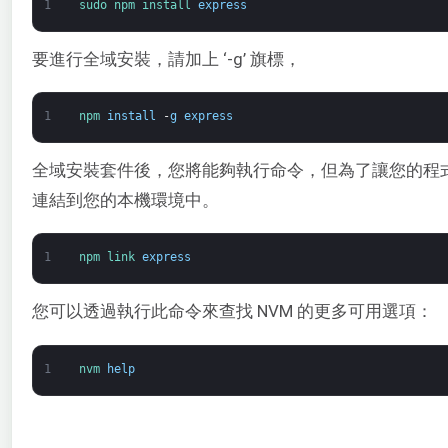
1
sudo 
npm 
install 
express
要進行全域安裝，請加上 ‘-g’ 旗標，
1
npm 
install
-
g
express
全域安裝套件後，您將能夠執行命令，但為了讓您的程
連結到您的本機環境中。
1
npm 
link 
express
您可以透過執行此命令來查找 NVM 的更多可用選項：
1
nvm 
help