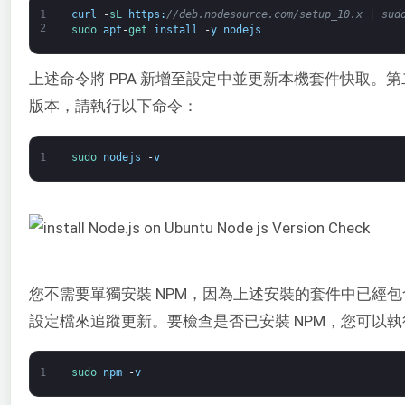
1
curl
-
sL 
https
:
//deb.nodesource.com/setup_10.x | sud
2
sudo 
apt
-
get 
install
-
y
nodejs
上述命令將 PPA 新增至設定中並更新本機套件快取。第二個
版本，請執行以下命令：
1
sudo 
nodejs
-
v
您不需要單獨安裝 NPM，因為上述安裝的套件中已經包
設定檔來追蹤更新。要檢查是否已安裝 NPM，您可以
1
sudo 
npm
-
v