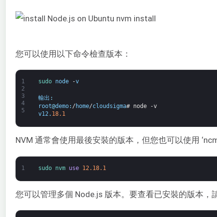
您可以使用以下命令檢查版本：
1
sudo 
node
-
v
2
3
輸出
:
4
root
@
demo
:
/
home
/
cloudsigma
# node -v
5
v12
.
18.1
NVM 通常會使用最後安裝的版本，但您也可以使用 ‘ncm 
1
sudo 
nvm 
use
12.18.1
您可以管理多個 Node.js 版本。要查看已安裝的版本