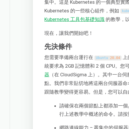
集中。這是 Kubernetes 的一個
Kubernetes 的一些核心組件，例如
kub
Kubernetes 工具包基礎知識
的教學，以熟
現在，讓我們開始吧！
先決條件
您需要準備兩台運行在
上
Ubuntu
20.04
統要求為 2GB 記憶體和 2 個 CPU。
器
（在 CloudSigma 上）。其中一台伺
點。我們非常貼切地將這兩台伺服器命
跟隨教學變得更容易。但是，您可以自
請確保在兩個節點上都添加一個
行上述教學中概述的命令。請按
網路連線能力 – 叢集中的伺服