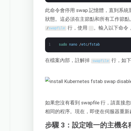
此命令會停用 swap 記憶體，直到
狀態。這必須在主節點和所有工作節點
行，使用
。輸入以下命令，
/
swapfile
#
1
sudo 
nano
/
etc
/
fstab
在檔案內部，註解掉
行，如下
swapfile
如果您沒有看到 swapfile 行，
相同的程序。現在，即使在伺服器重新啟
步驟 3：設定唯一的主機名