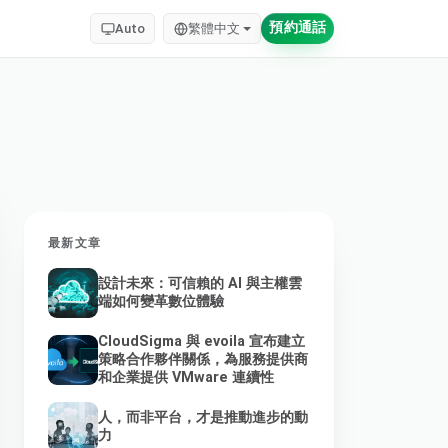
預約通話
Auto
繁體中文
最新文章
設計未來：可信賴的 AI 與主權雲
端如何變革數位體驗
CloudSigma 與 evoila 宣布建立
策略合作夥伴關係，為服務提供商
和企業提供 VMware 連續性
人，而非平台，才是推動進步的動
力