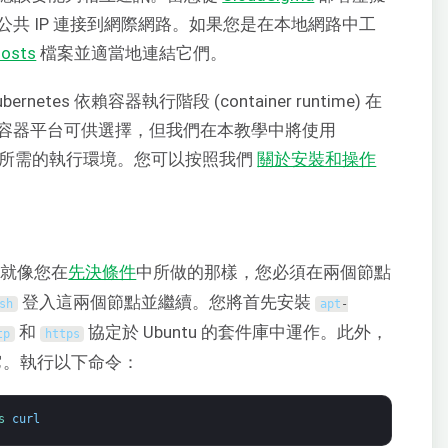
共 IP 連接到網際網路。如果您是在本地網路中工
osts
檔案並適當地連結它們。
bernetes 依賴容器執行階段 (container runtime) 在
他容器平台可供選擇，但我們在本教學中將使用
buntu 所需的執行環境。您可以按照我們
關於安裝和操作
s。就像您在
先決條件
中所做的那樣，您必須在兩個節點
登入這兩個節點並繼續。您將首先安裝
sh
apt
-
和
協定於 Ubuntu 的套件庫中運作。此外，
tp
https
它。執行以下命令：
s 
curl