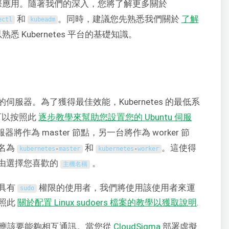
典型實際應用。隨著我們的深入，您將了解更多關於
和
。同時，建議您先熟悉我們關於
了解
ectl
kubeadm
悉 Kubernetes 平台的基礎知識。
的伺服器。為了獲得最佳效能，Kubernetes 的最低系
您可以按照此
逐步教學來幫助您設置您的 Ubuntu 伺服
服器將作為 master 節點，另一台將作為 worker 節
名為
和
。這使得
kubernetes
-
master
kubernetes
-
worker
由選擇您喜歡的
。
主機名稱
具有
權限的使用者，我們將使用該使用者來運
sudo
照此
關於配置 Linux sudoers 檔案的教學以獲取說明
.
器應該要能夠相互通訊。當您從
CloudSigma
部署虛擬