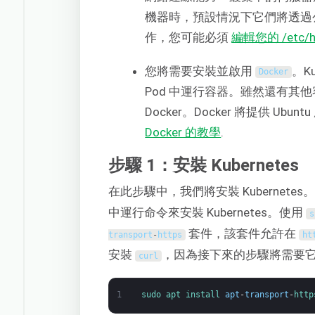
機器時，預設情況下它們將透過公
作，您可能必須
編輯您的 /etc/h
您將需要安裝並啟用
。Ku
Docker
Pod 中運行容器。雖然還有其
Docker。Docker 將提供 U
Docker 的教學
.
步驟 1：安裝 Kubernetes
在此步驟中，我們將安裝 Kubernete
中運行命令來安裝 Kubernetes。使用
s
套件，該套件允許在
transport
-
https
ht
安裝
，因為接下來的步驟將需要
curl
1
sudo 
apt 
install 
apt
-
transport
-
http