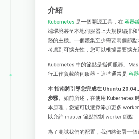
介紹
Kubernetes
是一個開源工具，在
容器
端環境甚至本地伺服器上大規模編排和
務的主機。一個叢集至少需要兩個節點才
考慮到可擴充性，您可以根據需要擴充叢集
Kubernetes 中的節點是指伺服器。M
行工作負載的伺服器 – 這些通常是
容
本
指南將引導您完成在 Ubuntu 20.0
步驟
。如前所述，在使用 Kuberne
本原理，您還可以選擇添加更多 work
以允許 master 節點控制 worker 節點。
為了測試我們的配置，我們將部署一個