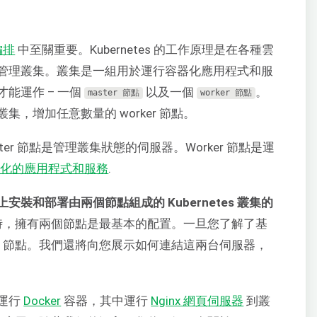
編排
中至關重要。Kubernetes 的工作原理是在各種雲
管理叢集。叢集是一組用於運行容器化應用程式和服
能運作 – 一個
以及一個
。
master
節點
worker
節點
，增加任意數量的 worker 節點。
aster 節點是管理叢集狀態的伺服器。Worker 節點是運
器化的應用程式和服務
.
4 上安裝和部署由兩個節點組成的 Kubernetes 叢集的
tes 時，擁有兩個節點是最基本的配置。一旦您了解了基
er 節點。我們還將向您展示如何連結這兩台伺服器，
運行
Docker
容器，其中運行
Nginx 網頁伺服器
到叢