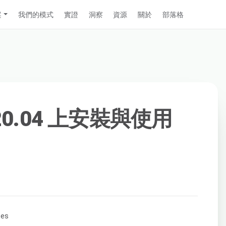
案
我們的模式
實證
洞察
資源
關於
部落格
 20.04 上安裝與使用