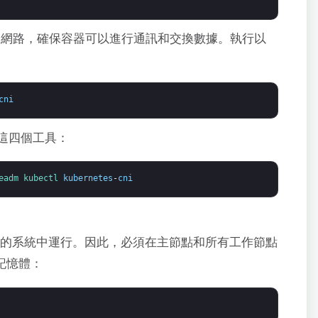
的網路，確保容器可以進行通訊和交換數據。執行以
cni
這四個工具：
eadm 
kubectl 
kubernetes
-
cni
的系統中運行。因此，必須在主節點和所有工作節點
 記憶體：