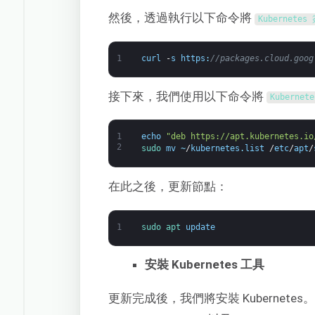
然後，透過執行以下命令將
Kubernetes 
1
curl
-
s
https
:
//packages.cloud.goog
接下來，我們使用以下命令將
Kubernete
1
echo
"deb https://apt.kubernetes.io
2
sudo 
mv
~
/
kubernetes
.
list
/
etc
/
apt
/
在此之後，更新節點：
1
sudo 
apt 
update
安裝 Kubernetes 工具
更新完成後，我們將安裝 Kubernetes