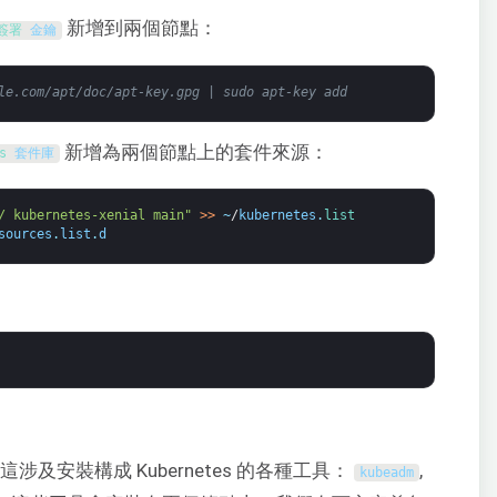
新增到兩個節點：
簽署 
金鑰
le.com/apt/doc/apt-key.gpg | sudo apt-key add
新增為兩個節點上的套件來源：
s 
套件庫
/ kubernetes-xenial main"
>
>
~
/
kubernetes
.
list
sources
.
list
.
d
。這涉及安裝構成 Kubernetes 的各種工具：
,
kubeadm