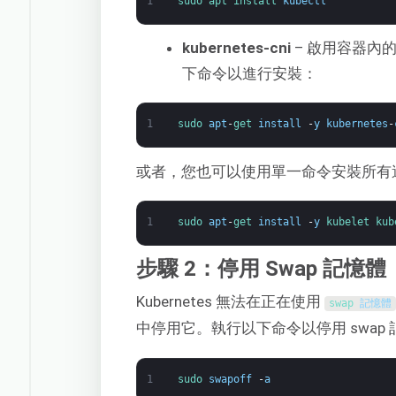
1
sudo 
apt 
install 
kubectl
kubernetes-cni
– 啟用容器內
下命令以進行安裝：
1
sudo 
apt
-
get 
install
-
y
kubernetes
-
或者，您也可以使用單一命令安裝所有
1
sudo 
apt
-
get 
install
-
y
kubelet 
kub
步驟 2：停用 Swap 記憶體
Kubernetes 無法在正在使用
swap 
記憶體
中停用它。執行以下命令以停用 swap
1
sudo 
swapoff
-
a