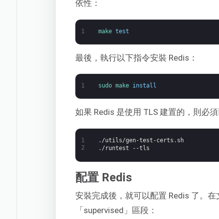
依性：
1
make 
test
最後，執行以下指令安裝 Redis：
1
sudo 
make 
install
如果 Redis 是使用 TLS 建置的，
1
.
/utils/gen-test-certs
.
sh
2
.
/runtest
--tls
配置 Redis
安裝完成後，就可以配置 Redis 了。
「supervised」區段：