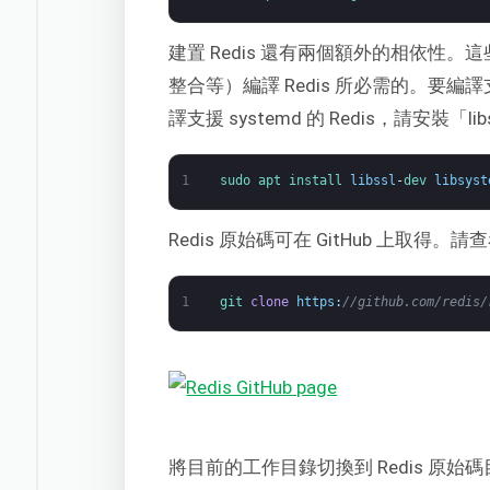
建置 Redis 還有兩個額外的相依性。這
整合等）編譯 Redis 所必需的。要編譯支援 
譯支援 systemd 的 Redis，請安裝「li
1
sudo 
apt 
install 
libssl
-
dev 
libsyst
Redis 原始碼可在 GitHub 上取得。請
1
git 
clone
https
:
//github.com/redis/
將目前的工作目錄切換到 Redis 原始