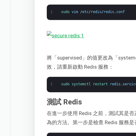
1
sudo 
vim
/
etc
/
redis
/
redis
.
conf
將「supervised」的值更改為「sys
效，請重新啟動 Redis 服務：
1
sudo 
systemctl 
restart 
redis
.
servic
測試 Redis
在進一步使用 Redis 之前，測試其是
為的方法。第一步是檢查 Redis 服