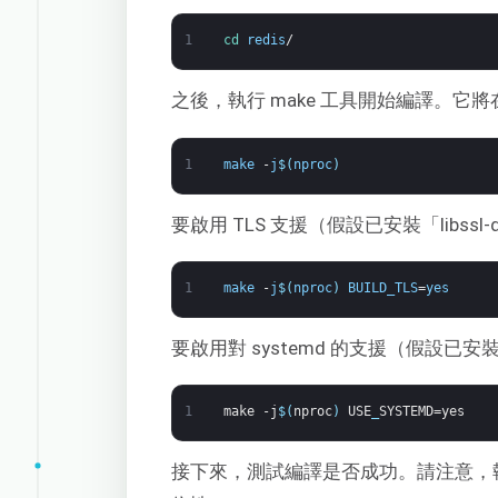
1
cd 
redis
/
之後，執行 make 工具開始編譯。它將
1
make
-
j
$
(
nproc
)
要啟用 TLS 支援（假設已安裝「libss
1
make
-
j
$
(
nproc
)
BUILD_TLS
=
yes
要啟用對 systemd 的支援（假設已安裝
1
make
-j
$
(
nproc
)
USE
_
SYSTEMD=yes
接下來，測試編譯是否成功。請注意，執