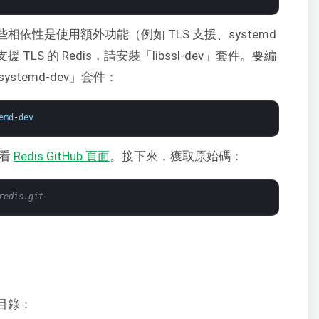
些相依性是使用額外功能（例如 TLS 支援、systemd
TLS 的 Redis，請安裝「libssl-dev」套件。要編
bsystemd-dev」套件：
emd
-
dev
查看
Redis GitHub 頁面
。接下來，獲取原始碼：
redis.git
碼目錄：