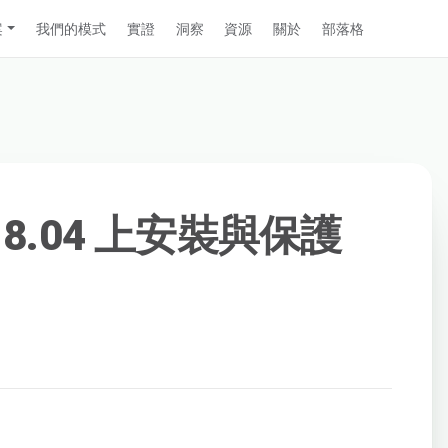
案
我們的模式
實證
洞察
資源
關於
部落格
 18.04 上安裝與保護