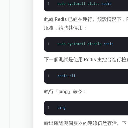
1
sudo 
systemctl 
status 
redis
此處 Redis 已經在運行。預設情況下，
服務，請將其停用：
1
sudo 
systemctl 
disable 
redis
下一個測試是使用 Redis 主控台進行檢
1
redis
-
cli
執行「ping」命令：
1
ping
輸出確認與伺服器的連線仍然存活。下