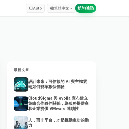
預約通話
Auto
繁體中文
最新文章
設計未來：可信賴的 AI 與主權雲
端如何變革數位體驗
CloudSigma 與 evoila 宣布建立
策略合作夥伴關係，為服務提供商
和企業提供 VMware 連續性
人，而非平台，才是推動進步的動
力