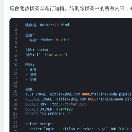
這會開啟檔案以進行編輯。請刪除檔案中的所有內容，
1
映像檔
:
docker
:
20
-
dind
2
3
服務
:
4
-
名稱
:
docker
:
20
-
dind
5
6
別名
:
docker
7
指令
:
[
"--tls=false"
]
8
9
階段
:
10
11
-
建置
12
-
測試
13
-
發佈
14
15
變數
:
16
TEST_IMAGE
:
gitlab
-
網域
.
com
:
8888
/
hackins
/
node_pipeli
17
RELEASE_IMAGE
:
gitlab
-
網域
.
com
:
8888
/
hackins
/
node_pip
18
DOCKER_HOST
:
tcp
:
//docker:2375
19
20
DOCKER_DRIVER
:
overlay2
21
DOCKER_TLS_CERTDIR
:
""
22
23
before_script
:
24
-
docker 
login
-
u
gitlab
-
ci
-
token
-
p
$
CI_JOB_TOKEN 
25