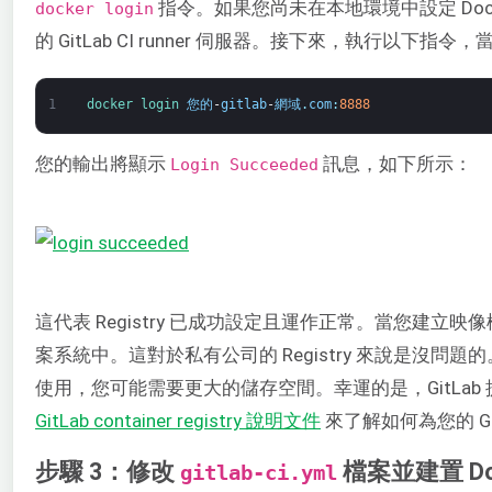
指令。如果您尚未在本地環境中設定 Docke
docker login
的 GitLab CI runner 伺服器。接下來，執行以下指令
1
docker 
login 
您的
-
gitlab
-
網域
.
com
:
8888
您的輸出將顯示
訊息，如下所示：
Login Succeeded
這代表 Registry 已成功設定且運作正常。當您建立映像
案系統中。這對於私有公司的 Registry 來說是沒問題的。
使用，您可能需要更大的儲存空間。幸運的是，GitLa
GitLab container registry 說明文件
來了解如何為您的 Gi
步驟 3：修改
檔案並建置 Do
gitlab-ci.yml