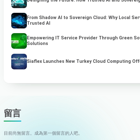
Designing the Future: How Trusted AI and Sovereig
From Shadow AI to Sovereign Cloud: Why Local Serv
Trusted AI
Empowering IT Service Provider Through Green So
Solutions
Siaflex Launches New Turkey Cloud Computing Off
留言
目前尚無留言。成為第一個留言的人吧。