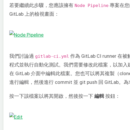
若要繼續此步驟，您應該擁有
專案在您的
Node Pipeline
GitLab 上的檢視畫面：
我們討論過
作為 GitLab CI run
gitlab-ci.yml
程式並執行自動化測試。我們需要修改此檔案，以加入建置
在 GitLab 介面中編輯此檔案。您也可以將其複製（c
進行編輯，然後進行 commit 並 git push 回 GitLa
按一下該檔案以將其開啟，然後按一下
編輯
按鈕：