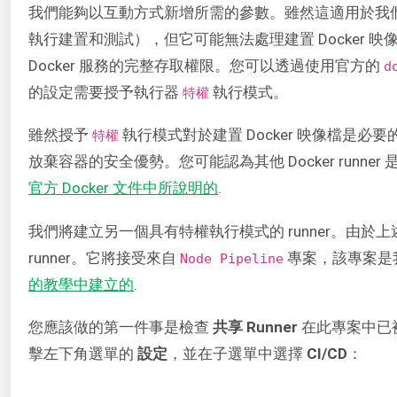
我們能夠以互動方式新增所需的參數。雖然這適用於我們之
執行建置和測試），但它可能無法處理建置 Docker 映像
Docker 服務的完整存取權限。您可以透過使用官方的
d
的設定需要授予執行器
執行模式。
特權
雖然授予
執行模式對於建置 Docker 映像檔是
特權
放棄容器的安全優勢。您可能認為其他 Docker runn
官方 Docker 文件中所說明的
.
我們將建立另一個具有特權執行模式的 runner。由
runner。它將接受來自
專案，該專案是
Node Pipeline
的教學中建立的
.
您應該做的第一件事是檢查
共享 Runner
在此專案中已
擊左下角選單的
設定
，並在子選單中選擇
CI/CD
：