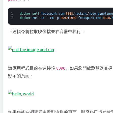
1
docker 
pull 
feetspark
.
com
:
8888
/
hackins
/
node_pipeline
2
docker 
run
-
it
--
rm
-
p
8090
:
8090
feetspark
.
com
:
8888
/
上述指令將拉取映像檔並在容器中執行：
該應用程式目前在連接埠
。如果您開啟瀏覽器並
8090
顯示的頁面：
如果您能在瀏覽器中看到這樣的頁面，那麼您已成功建置了 