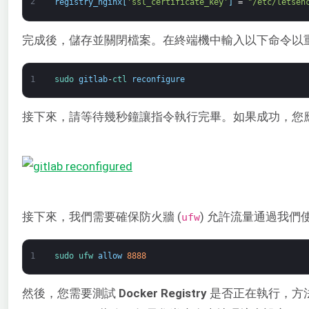
2
registry_nginx
[
'ssl_certificate_key'
]
=
"/etc/letsen
完成後，儲存並關閉檔案。在終端機中輸入以下命令以重新設
1
sudo 
gitlab
-
ctl 
reconfigure
接下來，請等待幾秒鐘讓指令執行完畢。如果成功，您
接下來，我們需要確保防火牆 (
) 允許流量通過我們使
ufw
1
sudo 
ufw 
allow
8888
然後，您需要測試
Docker Registry
是否正在執行，方法是