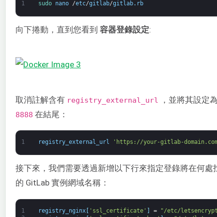
1
sudo 
nano
/
etc
/
gitlab
/
gitlab
.
rb
向下捲動，直到您看到
容器登錄設定
:
取消註解含有
，並將其設定為您
registry_external_url
在結尾：
8888
1
registry_external_url
'https://your-gitlab-domain.co
接下來，我們需要透過新增以下行來指定登錄將在何處找到 Le
的 GitLab 實例網域名稱：
1
registry_nginx
[
'ssl_certificate'
]
=
"/etc/letsencryp