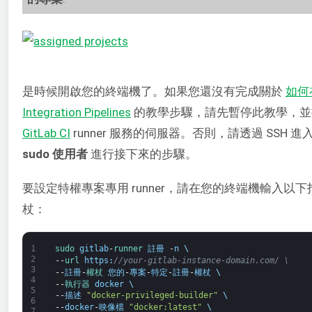
是時候開啟您的終端機了。如果您還沒有完成關於
如
何在
Integration Pipelines
的教學步驟，請先暫停此教學，並
GitLab CI
runner 服務的伺服器。否則，請透過 SSH 進
sudo 使用者
進行接下來的步驟。
要設定特權專案專用 runner，請在您的終端機輸入
杖：
1
sudo 
gitlab
-
runner 
註冊
-
n
\
2
--
url 
https
:
//your-gitlab-instance-domain.com/ \
3
--
註冊
-
權杖 
您的
-
專案
-
特定
-
註冊
-
權杖
\
4
--
執行器 
docker
\
5
--
描述
"docker-privileged-builder"
\
6
--
docker
-
映像檔
"docker:latest"
\
7