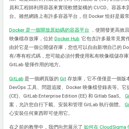
員和工程師利用容器來實現軟體架構的 CI/CD。容器
台。雖然網路上有許多容器平台，但 Docker 恰好是最
Docker 是一個開放原始碼的容器平台
，使開發更高效且可預
映像檔存放庫，位於
Docker Hub
. 它包含許多最常見實作
由於它是一個公開儲存庫，您也可以自由新增自己的 Do
有/專有程式碼，您可能必須付費使用私有映像檔儲存
GitLab 發揮作用的地方。
GitLab
是一個網頁版的
Git
存放庫，它不僅僅是一個版
DevOps 工具、問題追蹤、Docker 映像檔登錄表等。它提供三種
(CE)、GitLab Enterprise Edition (EE) 和 Gitlab SaaS。
G
案，允許您自行下載、安裝和管理 GitLab 執行個體。
G
心安裝任何東西即可使用它。
在之前的教學中，我們向您展示了
如何在 CloudSigm