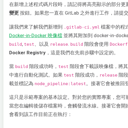
在新增上述程式碼片段時，請記得將高亮顯示的部分更
變更
按鈕。如果您一直在 GitLab 之外進行工作，請
讓我們來了解我們新增到
檔案中的程式
.gitlab-ci.yml
Docker-in-Docker 映像檔
並將其附加到 docker-in-docke
,
、以及
.
階段會使用
build
test
release
build
Dockerf
Docker Registry
，這是我們在先前步驟中設定的。
當
階段成功時，
階段會下載該映像檔，將
build
test
中進行自動化測試。如果
階段成功，
階段
test
release
載並標記為
。接著它會被推回
node_pipeline:latest
這只是示範專案的基本設定。對於您的實際專案，您可
當您在編輯後儲存檔案時，會觸發流水線。接著它會開
會看到該工作目前正在執行：