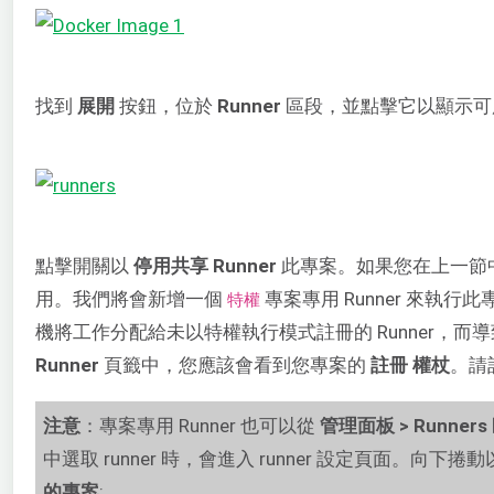
找到
展開
按鈕，位於
Runner
區段，並點擊它以顯示可用 
點擊開關以
停用共享 Runner
此專案。如果您在上一節中
用。我們將會新增一個
專案專用 Runner 來執行
特權
機將工作分配給未以特權執行模式註冊的 Runner，
Runner
頁籤中，您應該會看到您專案的
註冊
權杖
。請
注意
：專案專用 Runner 也可以從
管理面板
> Runners
中選取 runner 時，會進入 runner 設定頁面。向下
的專案
: