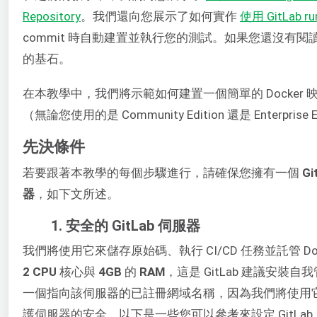
Repository
。我們還向您展示了如何實作
使用 GitLab
commit 時自動建置並執行您的測試。如果您還沒有
的基石。
在本教學中，我們將示範如何建置一個簡單的 Docker 映
（無論您使用的是 Community Edition 還是 Enterpri
先決條件
若要跟著本教學的每個步驟進行，請確保您擁有一個
Gi
器
，如下文所述。
1. 安全的 GitLab 伺服器
我們將使用它來儲存原始碼、執行 CI/CD 任務並託管 D
2 CPU
核心與
4GB
的
RAM
，這是 GitLab 建議安裝自
一個指向該伺服器的已註冊網域名稱，因為我們將使用
護伺服器的安全。以下是一些您可以參考來設定 GitLa