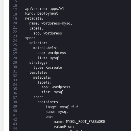
15
---
16
apiVersion
: apps/v1
17
kind
: Deployment
18
metadata
:
19
20
name
: wordpress-mysql
21
labels
:
22
app
: wordpress
23
spec
:
24
selector
:
25
matchLabels
:
26
app
: wordpress
27
tier
: mysql
28
strategy
:
29
30
type
: Recreate
31
template
:
32
metadata
:
33
labels
:
34
app
: wordpress
35
tier
: mysql
36
spec
:
37
containers
:
38
39
-
image
: mysql
:5.6
40
name
: mysql
41
env
:
42
-
name
: MYSQL_ROOT_PASSWORD
43
valueFrom
:
44