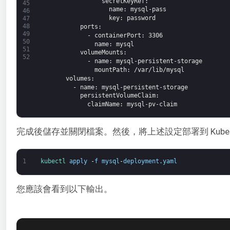
secretKeyRef
:
45
name
: mysql-pass
46
key
: password
47
48
ports
:
49
-
containerPort
: 3306
50
name
: mysql
51
volumeMounts
:
52
-
name
: mysql-persistent-storage
mountPath
: /var/lib/mysql
volumes
:
-
name
: mysql-persistent-storage
persistentVolumeClaim
:
claimName
: mysql-pv-claim
完成後儲存並關閉檔案。然後，將上述設定部署到 Kubern
1
kubectl 
apply
-
f
mysql
-
deployment
.
yaml
您應該會看到以下輸出。