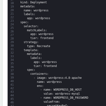
kind
: Deployment
18
metadata
:
19
20
name
: wordpress
21
labels
:
22
app
: wordpress
23
spec
:
24
selector
:
25
matchLabels
:
26
app
: wordpress
27
tier
: frontend
28
strategy
:
29
30
type
: Recreate
31
template
:
32
metadata
:
33
labels
:
34
app
: wordpress
35
tier
: frontend
36
spec
:
37
containers
:
38
39
-
image
: wordpress
:4.8-apache
40
name
: wordpress
41
env
:
42
-
name
: WORDPRESS_DB_HOST
43
value
: wordpress-mysql
44
-
name
: WORDPRESS_DB_PASSWORD
45
valueFrom
:
46
secretKeyRef
:
47