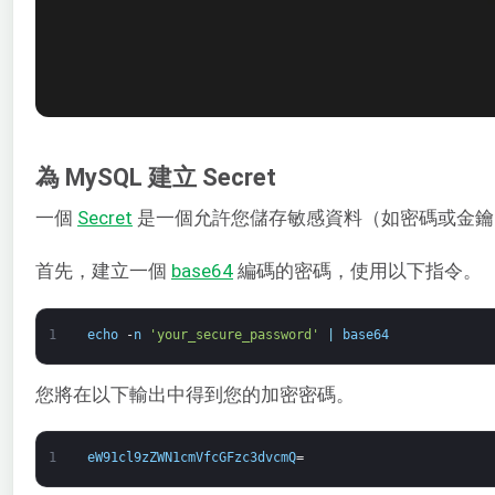
為 MySQL 建立 Secret
一個
Secret
是一個允許您儲存敏感資料（如密碼或金鑰）的物
首先，建立一個
base64
編碼的密碼，使用以下指令。
1
echo
-
n
'your_secure_password'
|
base64
您將在以下輸出中得到您的加密密碼。
1
eW91cl9zZWN1cmVfcGFzc3dvcmQ
=