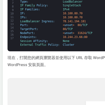
Type
:
LoadBalancer
7
IP 
Family 
Policy
:
SingleStack
8
IP 
Families
:
IPv4
9
IP
:
10.100.80.70
10
11
IPs
:
10.100.80.70
12
LoadBalancer 
Ingress
:
78.141.194.181
13
Port
:
<
unset
>
80
/
TCP
14
TargetPort
:
80
/
TCP
15
NodePort
:
<
unset
>
31624
/
TCP
16
Endpoints
:
10.244.23.66
:
80
17
Session 
Affinity
:
None
External 
Traffic 
Policy
:
Cluster
現在，打開您的網頁瀏覽器並使用以下 URL 存取 WordP
WordPress 安裝頁面。