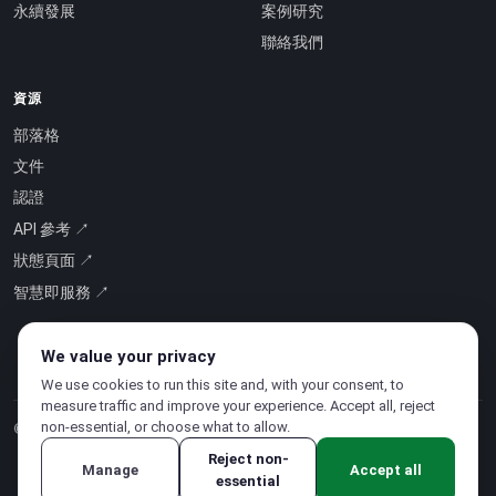
永續發展
案例研究
聯絡我們
資源
部落格
文件
認證
API 參考 ↗
狀態頁面 ↗
智慧即服務 ↗
We value your privacy
We use cookies to run this site and, with your consent, to
measure traffic and improve your experience. Accept all, reject
non-essential, or choose what to allow.
© 2026 CloudSigma Holding AG.
版權所有
.
Reject non-
Manage
Accept all
essential
隱私權政策
·
服務條款