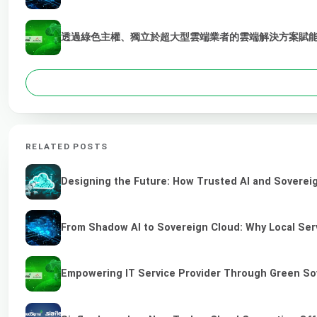
透過綠色主權、獨立於超大型雲端業者的雲端解決方案賦能 
RELATED POSTS
Designing the Future: How Trusted AI and Sovereig
From Shadow AI to Sovereign Cloud: Why Local Serv
Empowering IT Service Provider Through Green So