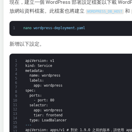
現在，建立一個 WordPress 部署設定檔案以下載 WordPr
放網站資料檔案。此檔案也將建立
和
WORDPRESS_DB_HOST
1
nano 
wordpress
-
deployment
.
yaml
新增以下設定。
1
apiVersion
: v1
2
kind
: Service
3
metadata
:
4
name
: wordpress
5
labels
:
6
app
: wordpress
7
spec
:
8
ports
:
9
-
port
: 80
10
11
selector
:
12
app
: wordpress
13
tier
: frontend
14
type
: LoadBalancer
15
---
16
apiVersion
: apps/v1 # 對於 1.9.0 之前的版本，請使用 apps
17