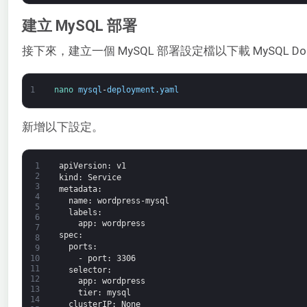
建立 MySQL 部署
接下來，建立一個 MySQL 部署設定檔以下載 MySQL Dock
1
nano 
mysql
-
deployment
.
yaml
新增以下設定。
1
apiVersion
: v1
2
kind
: Service
3
metadata
:
4
name
: wordpress-mysql
5
labels
:
6
app
: wordpress
7
spec
:
8
ports
:
9
-
port
: 3306
10
11
selector
:
12
app
: wordpress
13
tier
: mysql
14
clusterIP
: None