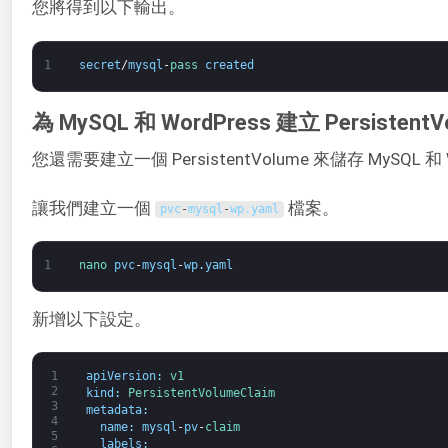
您將得到以下輸出。
1
secret
/
mysql
-
pass 
created
為 MySQL 和 WordPress 建立 PersistentV
您還需要建立一個 PersistentVolume 來儲存 MySQL 和
讓我們建立一個
檔案。
pvc
-
mysql
-
wp
.
yaml
1
nano 
pvc
-
mysql
-
wp
.
yaml
新增以下設定。
1
apiVersion
:
v1
2
kind
:
PersistentVolumeClaim
3
metadata
:
4
name
:
mysql
-
pv
-
claim
5
labels
: