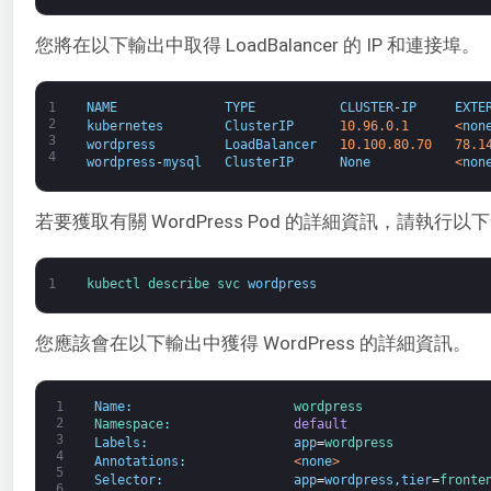
您將在以下輸出中取得 LoadBalancer 的 IP 和連接埠。
1
NAME
TYPE
CLUSTER
-
IP
EXTE
2
kubernetes
ClusterIP
10.96.0.1
<
non
3
wordpress
LoadBalancer
10.100.80.70
78.1
4
wordpress
-
mysql
ClusterIP
None
<
non
若要獲取有關 WordPress Pod 的詳細資訊，請執行以
1
kubectl 
describe 
svc 
wordpress
您應該會在以下輸出中獲得 WordPress 的詳細資訊。
1
Name
:
wordpress
2
Namespace
:
default
3
Labels
:
app
=
wordpress
4
Annotations
:
<
none
>
5
Selector
:
app
=
wordpress
,
tier
=
fronte
6