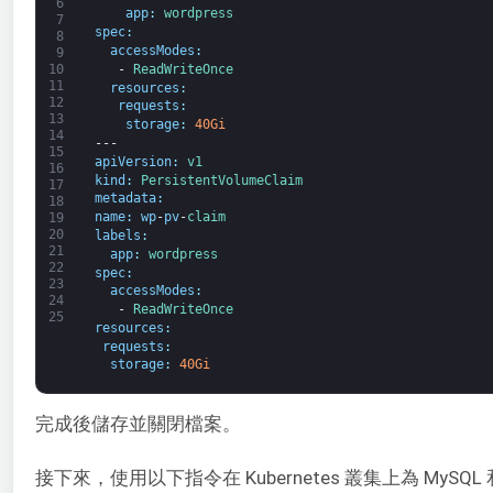
6
app
:
wordpress
7
spec
:
8
accessModes
:
9
-
ReadWriteOnce
10
11
resources
:
12
requests
:
13
storage
:
40Gi
14
---
15
apiVersion
:
v1
16
kind
:
PersistentVolumeClaim
17
metadata
:
18
name
:
wp
-
pv
-
claim
19
20
labels
:
21
app
:
wordpress
22
spec
:
23
accessModes
:
24
-
ReadWriteOnce
25
resources
:
requests
:
storage
:
40Gi
完成後儲存並關閉檔案。
接下來，使用以下指令在 Kubernetes 叢集上為 MySQL 和 Wo