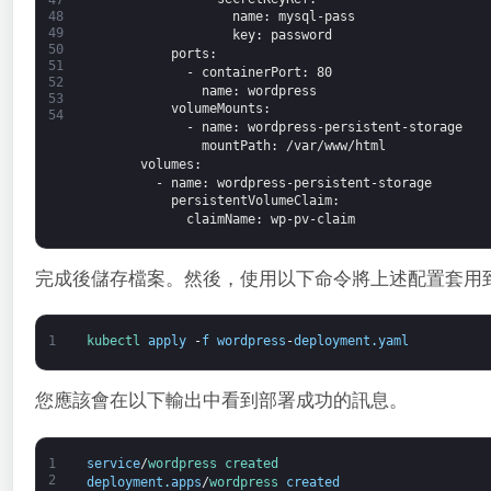
48
name
: mysql-pass
49
key
: password
50
ports
:
51
-
containerPort
: 80
52
name
: wordpress
53
volumeMounts
:
54
-
name
: wordpress-persistent-storage
mountPath
: /var/www/html
volumes
:
-
name
: wordpress-persistent-storage
persistentVolumeClaim
:
claimName
: wp-pv-claim
完成後儲存檔案。然後，使用以下命令將上述配置套用到 Kub
1
kubectl 
apply
-
f
wordpress
-
deployment
.
yaml
您應該會在以下輸出中看到部署成功的訊息。
1
service
/
wordpress 
created
2
deployment
.
apps
/
wordpress 
created