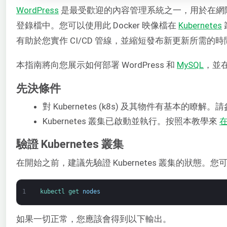
WordPress
是最受歡迎的內容管理系統之一，用於在網
登錄檔中。您可以使用此 Docker 映像檔在
Kubernetes
有助於您實作 CI/CD 管線，並縮短發布新更新所需的時
本指南將向您展示如何部署 WordPress 和
MySQL
，並在
先決條件
對 Kubernetes (k8s) 及其物件有基本的瞭
Kubernetes 叢集已啟動並執行。按照本教學來
在
驗證 Kubernetes 叢集
在開始之前，建議先驗證 Kubernetes 叢集的狀態。
1
kubectl 
get 
nodes
如果一切正常，您應該會得到以下輸出。