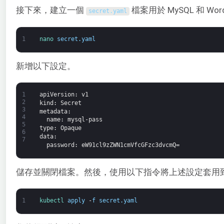
接下來，建立一個
檔案用於 MySQL 和 Word
secret
.
yaml
1
nano 
secret
.
yaml
新增以下設定。
1
apiVersion
: v1
2
kind
: Secret
3
metadata
:
4
name
: mysql-pass
5
type
: Opaque
6
data
:
7
password
: eW91cl9zZWN1cmVfcGFzc3dvcmQ=
儲存並關閉檔案。然後，使用以下指令將上述設定套用到 Kub
1
kubectl 
apply
-
f
secret
.
yaml