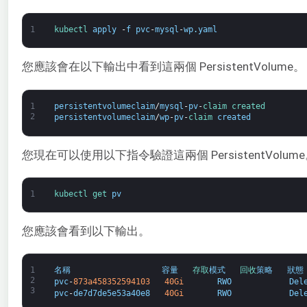
1
kubectl 
apply
-
f
pvc
-
mysql
-
wp
.
yaml
您應該會在以下輸出中看到這兩個 PersistentVolume。
1
persistentvolumeclaim
/
mysql
-
pv
-
claim 
created
2
persistentvolumeclaim
/
wp
-
pv
-
claim 
created
您現在可以使用以下指令驗證這兩個 PersistentVolum
1
kubectl 
get 
pv
您應該會看到以下輸出。
1
名稱
容量
存取
模式
回收
策略
狀態
2
pvc
-
873a458352594103
40Gi
RWO
Del
3
pvc
-
de7d7de5e53a40e8
40Gi
RWO
Del