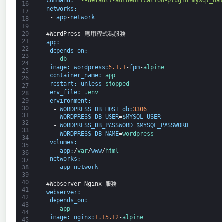
command
:
'--default-authentication-plugin=mysql_na
16
networks
:
17
-
app
-
network
18
19
20
#WordPress 應用程式碼服務
21
app
:
22
depends_on
:
23
-
db
24
image
:
wordpress
:
5.1.1
-
fpm
-
alpine
25
container_name
:
app
26
restart
:
unless
-
stopped
27
env_file
:
.
env
28
environment
:
29
30
-
WORDPRESS_DB_HOST
=
db
:
3306
31
-
WORDPRESS_DB_USER
=
$
MYSQL_USER
32
-
WORDPRESS_DB_PASSWORD
=
$
MYSQL_PASSWORD
33
-
WORDPRESS_DB_NAME
=
wordpress
34
volumes
:
35
-
app
:
/
var
/
www
/
html
36
networks
:
37
-
app
-
network
38
39
40
#Webserver Nginx 服務
41
webserver
:
42
depends_on
:
43
-
app
44
image
:
nginx
:
1.15.12
-
alpine
45