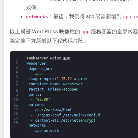
式碼。
：最後，我們將 app 容器新增到
networks
app-n
以上就是 WordPress 映像檔的
服務容器的全部內容。
app
務定義下方新增以下程式碼片段：
1
#Webserver Nginx 服務
2
webserver
:
3
depends_on
:
4
-
app
5
image
:
nginx
:
1.15.12
-
alpine
6
container_name
:
webserver
7
restart
:
unless
-
stopped
8
ports
:
9
-
"80:80"
10
11
volumes
:
12
-
app
:
/
var
/
www
/
html
13
-
.
/
nginx
-
conf
:
/
etc
/
nginx
/
conf
.
d
14
-
certbot
-
etc
:
/
etc
/
letsencrypt
15
networks
:
-
app
-
network