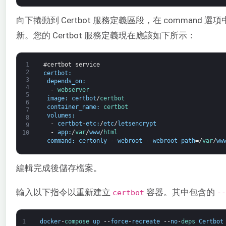
向下捲動到 Certbot 服務定義區段，在 command 選
新。您的 Certbot 服務定義現在應該如下所示：
1
#certbot service
2
certbot
:
3
depends_on
:
4
-
webserver
5
image
:
certbot
/
certbot
6
container_name
:
certbot
7
volumes
:
8
-
certbot
-
etc
:
/
etc
/
letsencrypt
9
-
app
:
/
var
/
www
/
html
10
command
:
certonly
--
webroot
--
webroot
-
path
=/
var
/
ww
編輯完成後儲存檔案。
輸入以下指令以重新建立
容器。其中包含的
certbot
--
1
docker
-
compose 
up
--
force
-
recreate
--
no
-
deps 
Certbot