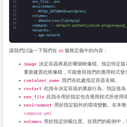
env_file
:
.
env
10
11
environment
:
12
-
MYSQL_DATABASE
=
wordpress
13
volumes
:
14
-
dbdata
:
/
var
/
lib
/
mysql
15
command
:
'--default-authentication-plugin=mysql
16
networks
:
-
app
-
network
讓我們討論一下我們在
服務定義中的內容：
db
: 決定容器將基於哪個映像檔。指定特定版
image
重新建置此映像檔，可能會與我們的應用程式發
: 我們在此處指定容器名稱。
container_name
: 此指令決定容器的重啟行為。預設值為
restart
: 此指令用於指定包含應用程式所使用
env_file
: 用於指定額外的環境變數。在本
environment
.
compose.yml
: 用於指定掛載位置。在我們的範例中
volumes