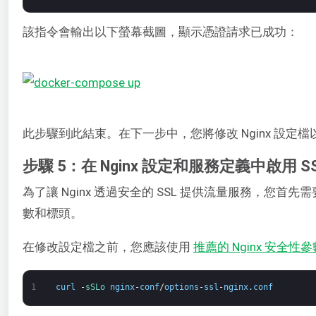
該指令會輸出以下螢幕截圖，顯示憑證請求已成功：
此步驟到此結束。在下一步中，您將修改 Nginx 設定檔以
步驟 5：在 Nginx 設定和服務定義中啟用 S
為了讓 Nginx 透過安全的 SSL 提供流量服務，您首先需
數和標頭。
在修改設定檔之前，您應該使用
推薦的 Nginx 安全性參
1
curl
-
sSLo 
nginx
-
conf
/
options
-
ssl
-
nginx
.
conf