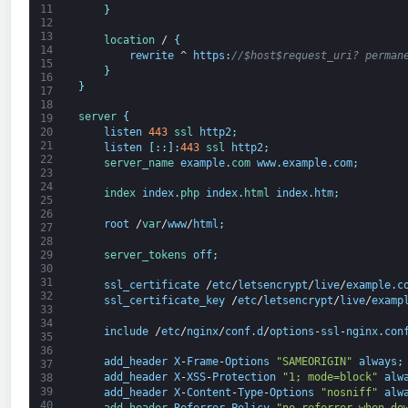
11
}
12
13
location
/
{
14
rewrite
^
https
:
//$host$request_uri? perman
15
}
16
}
17
18
server
{
19
20
listen
443
ssl 
http2
;
21
listen
[
:
:
]
:
443
ssl 
http2
;
22
server_name 
example
.
com 
www
.
example
.
com
;
23
24
index 
index
.
php 
index
.
html 
index
.
htm
;
25
26
root
/
var
/
www
/
html
;
27
28
server_tokens 
off
;
29
30
31
ssl_certificate
/
etc
/
letsencrypt
/
live
/
example
.
c
32
ssl_certificate_key
/
etc
/
letsencrypt
/
live
/
examp
33
34
include
/
etc
/
nginx
/
conf
.
d
/
options
-
ssl
-
nginx
.
con
35
36
add_header
X
-
Frame
-
Options
"SAMEORIGIN"
always
;
37
add_header
X
-
XSS
-
Protection
"1; mode=block"
alw
38
39
add_header
X
-
Content
-
Type
-
Options
"nosniff"
alw
40
add_header 
Referrer
-
Policy
"no-referrer-when-do