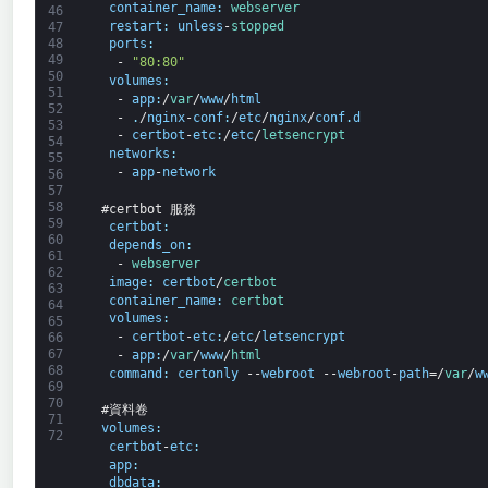
container_name
:
webserver
46
restart
:
unless
-
stopped
47
48
ports
:
49
-
"80:80"
50
volumes
:
51
-
app
:
/
var
/
www
/
html
52
-
.
/
nginx
-
conf
:
/
etc
/
nginx
/
conf
.
d
53
-
certbot
-
etc
:
/
etc
/
letsencrypt
54
networks
:
55
-
app
-
network
56
57
58
#certbot 服務
59
certbot
:
60
depends_on
:
61
-
webserver
62
image
:
certbot
/
certbot
63
container_name
:
certbot
64
volumes
:
65
-
certbot
-
etc
:
/
etc
/
letsencrypt
66
67
-
app
:
/
var
/
www
/
html
68
command
:
certonly
--
webroot
--
webroot
-
path
=/
var
/
w
69
70
#資料卷
71
volumes
:
72
certbot
-
etc
:
app
:
dbdata
: