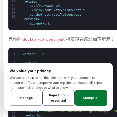
11
volumes
:
12
-
app
:
/
var
/
www
/
html
13
-
.
/
nginx
-
conf
:
/
etc
/
nginx
/
conf
.
d
14
-
certbot
-
etc
:
/
etc
/
letsencrypt
15
networks
:
-
app
-
network
完整的
檔案現在應該如下所示：
docker-compose.yml
1
version
:
'3'
2
3
services
:
4
#MySQL 服務
5
We value your privacy
db
:
6
image
:
mysql
:
8.0
We use cookies to run this site and, with your consent, to
7
container_name
:
db
8
measure traffic and improve your experience. Accept all, reject
restart
:
unless
-
stopped
9
non-essential, or choose what to allow.
env_file
:
.
env
10
11
environment
:
Reject non-
12
Manage
Accept all
-
MYSQL_DATABASE
=
wordpress
essential
13
volumes
:
14
-
dbdata
:
/
var
/
lib
/
mysql
15
command
:
'--default-authentication-plugin=mysql_n
16
networks
:
17