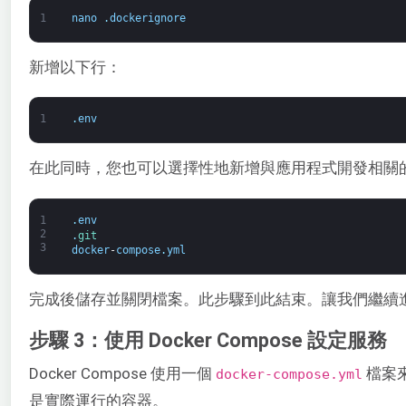
1
nano
.
dockerignore
新增以下行：
1
.
env
在此同時，您也可以選擇性地新增與應用程式開發相關
1
.
env
2
.
git
3
docker
-
compose
.
yml
完成後儲存並關閉檔案。此步驟到此結束。讓我們繼續進行 Do
步驟 3：使用 Docker Compose 設定服務
Docker Compose 使用一個
檔案
docker-compose.yml
是實際運行的容器。