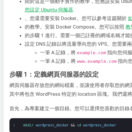
由於這是一個動手實作的教學，您應該安裝 Ubunt
您設定 Ubuntu 伺服器
.
。您還需要安裝 Docker。您可以參考這篇關於
如
的教學。安裝 Docker Compose。您可以按照
教
的步驟 1 進行。需要一個已註冊的網域名稱才能
設定 DNS 記錄以將流量導向您的 VPS。您需要兩
一筆 A 記錄，將
指向您伺服器
example.com
一筆 A 記錄，將
指向您
www.example.com
步驟 1：定義網頁伺服器的設定
網頁伺服器存放您的網站檔案，並讓使用者存取您的網
其中將包含 WordPress 特定的 location 區塊。我們還將
首先，為專案建立一個目錄。您可以選擇您喜歡的目錄
1
mkdir 
wordpress_docker
&&
cd 
wordpress_docker