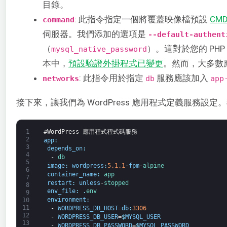
目錄。
: 此指令指定一個將覆蓋映像檔預設
CM
command
伺服器。我們添加的選項是
--default-authent
（
）。這對於您的 PH
mysql_native_password
本中，
預設驗證外掛程式已變更
。然而，大多數
: 此指令用於指定
服務應該加入
networks
db
app
接下來，讓我們為 WordPress 應用程式定義服務設定。我們
1
#WordPress 應用程式程式碼服務
2
app
:
3
depends_on
:
4
-
db
5
image
:
wordpress
:
5.1.1
-
fpm
-
alpine
6
container_name
:
app
7
restart
:
unless
-
stopped
8
env_file
:
.
env
9
environment
:
10
11
-
WORDPRESS_DB_HOST
=
db
:
3306
12
-
WORDPRESS_DB_USER
=
$
MYSQL_USER
13
-
WORDPRESS_DB_PASSWORD
=
$
MYSQL_PASSWORD