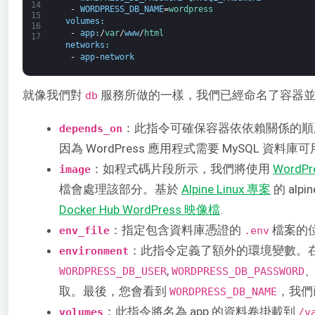
14
-
WORDPRESS_DB_NAME
=
wordpress
15
volumes
:
16
-
app
:
/
var
/
www
/
html
17
networks
:
-
app
-
network
就像我們對
服務所做的一樣，我們已經命名了容器並
db
：此指令可確保容器依依賴關係的順
depends_on
因為 WordPress 應用程式需要 MySQL 資料
：如程式碼片段所示，我們將使用
WordPr
image
檔會處理該部分。基於
Alpine Linux 專案
的 al
Docker Hub WordPress 映像檔
.
：指定包含資料庫憑證的
檔案的
env_file
.env
：此指令定義了額外的環境變數。在我
environment
,
WORDPRESS_DB_USER
WORDPRESS_DB_PASSWORD
取。最後，您會看到
，我們已
WORDPRESS_DB_NAME
：此指令將名為 app 的資料卷掛載到
volumes
/v