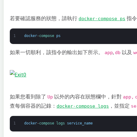
若要確認服務的狀態，請執行
指令
docker-compose ps
1
docker
-
compose 
ps
如果一切順利，該指令的輸出如下所示。
,
以及
app
db
w
如果您看到除了
以外的內容在狀態欄中，針對
Up
app,
查每個容器的記錄：
，並指定
docker-compose logs
se
1
docker
-
compose 
logs 
service_name