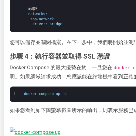
#網路
networks
:
app
-
network
:
driver
:
bridge
您可以儲存並關閉檔案。在下一步中，我們將開始並測
步驟 4：執行容器並取得 SSL 憑證
Docker Compose 的最大優勢在於，一旦您在
docker-c
明。如果網域請求成功，您應該能在終端機中看到正確
1
docker
-
compose 
up
-
d
如果您看到如下圖螢幕截圖所示的輸出，則表示服務已