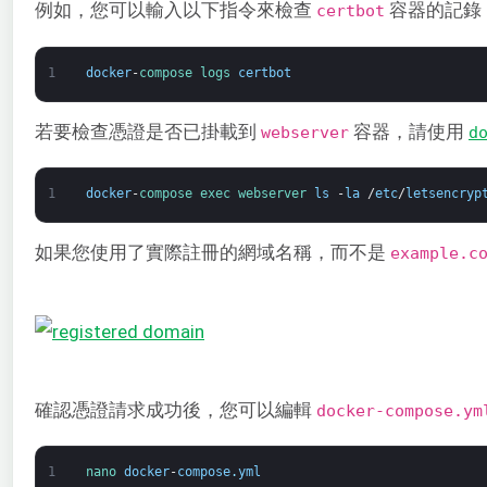
例如，您可以輸入以下指令來檢查
容器的記錄
certbot
1
docker
-
compose 
logs 
certbot
若要檢查憑證是否已掛載到
容器，請使用
webserver
d
1
docker
-
compose 
exec 
webserver 
ls
-
la
/
etc
/
letsencryp
如果您使用了實際註冊的網域名稱，而不是
example.c
確認憑證請求成功後，您可以編輯
docker-compose.ym
1
nano 
docker
-
compose
.
yml