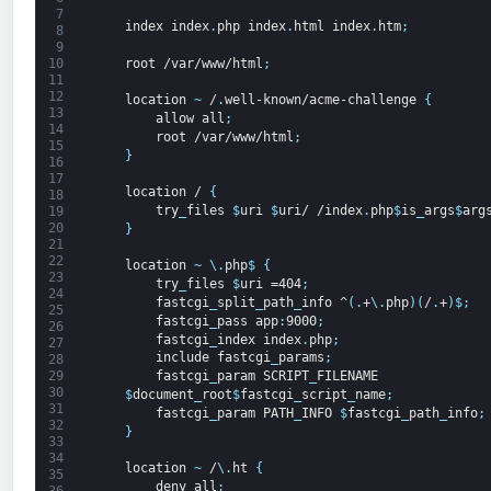
7
index
index
.
php
index
.
html
index
.
htm
;
8
9
root
/var/www/html
;
10
11
12
location
~
/
.
well-known/acme-challenge
{
13
allow
all
;
14
root
/var/www/html
;
15
}
16
17
location
/
{
18
try
_
files
$
uri
$
uri/
/index
.
php
$
is
_
args
$
arg
19
20
}
21
22
location
~
\
.
php
$
{
23
try
_
files
$
uri
=404
;
24
fastcgi
_
split
_
path
_
info
^
(
.
+
\
.
php
)
(
/
.
+
)
$
;
25
fastcgi
_
pass
app
:
9000
;
26
fastcgi
_
index
index
.
php
;
27
include
fastcgi
_
params
;
28
fastcgi
_
param
SCRIPT
_
FILENAME
29
30
$
document
_
root
$
fastcgi
_
script
_
name
;
31
fastcgi
_
param
PATH
_
INFO
$
fastcgi
_
path
_
info
;
32
}
33
34
location
~
/
\
.
ht
{
35
deny
all
;