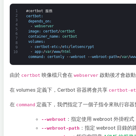
1
#certbot 服務
2
certbot
:
3
depends_on
:
4
-
webserver
5
image
:
certbot
/
certbot
6
container_name
:
certbot
7
volumes
:
8
-
certbot
-
etc
:
/
etc
/
letsencrypt
9
-
app
:
/
var
/
www
/
html
10
command
:
certonly
--
webroot
--
webroot
-
path
=/
var
/
ww
由於
映像檔只會在
啟動後才會啟動
certbot
webserver
在 volumes 定義下，Certbot 容器將會共享
certbot-et
在
定義下，我們指定了一個子指令來執行容器預設的
command
：指定使用 webroot 外掛
--webroot
：指定 webroot 目錄
--webroot-path