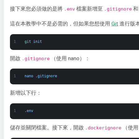
接下來您必須做的是將
檔案新增至
.env
.gitignore
這在本教學中不是必需的，但如果您想使用
Git
進行版本
1
git 
init
開啟
（使用 nano）：
.gitignore
1
nano
.
gitignore
新增以下行：
1
.
env
儲存並關閉檔案。接下來，開啟
（使用 
.dockerignore