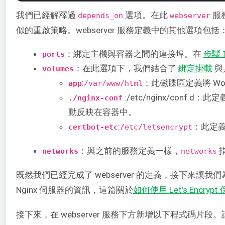
我們已經解釋過
選項。在此
服
depends_on
webserver
似的重啟策略。webserver 服務定義中的其他選項包括
：綁定主機與容器之間的連接埠。在
步驟 
ports
：在此選項下，我們結合了
綁定掛載
與
volumes
:
：此磁碟區定義將 Wor
app
/var/www/html
:/etc/nginx/con
./nginx-conf
動反映在容器中。
:
：此定義
certbot-etc
/etc/letsencrypt
：與之前的服務定義一樣，
指
networks
networks
既然我們已經完成了 webserver 的定義，接下來讓我們為 
Nginx 伺服器的資訊，這篇關於
如何使用 Let’s Encrypt 
接下來，在 webserver 服務下方新增以下程式碼