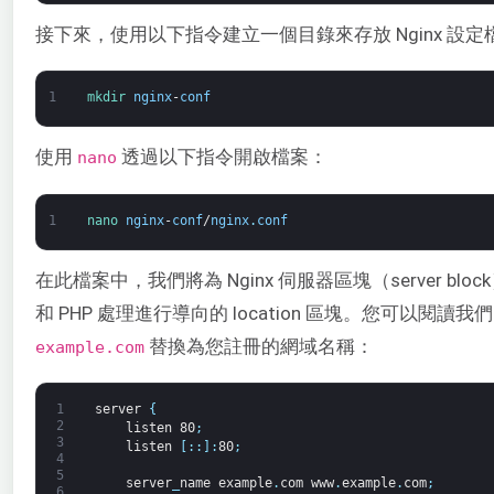
接下來，使用以下指令建立一個目錄來存放 Nginx 設定
1
mkdir 
nginx
-
conf
使用
透過以下指令開啟檔案：
nano
1
nano 
nginx
-
conf
/
nginx
.
conf
在此檔案中，我們將為 Nginx 伺服器區塊（server
和 PHP 處理進行導向的 location 區塊。您可以閱讀
替換為您註冊的網域名稱：
example.com
1
server
{
2
listen
80
;
3
listen
[
:
:
]
:
80
;
4
5
server
_
name
example
.
com
www
.
example
.
com
;
6