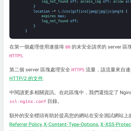
log_not_found 
off
;
access_log 
off
;
allow 
al
}
location
~
*
\
.
(
css
|
gif
|
ico
|
jpeg
|
jpg
|
js
|
png
)
$
{
expires 
max
;
log_not_found 
off
;
}
}
在第一個處理使用連接埠
的未安全請求的 server 區
80
.
HTTPS
第二個 server 區塊處理安全
流量，該流量來自
HTTPS
HTTP/2 的文件
.
中閱讀更多相關資訊。在此區塊中，我們還指定了 Nginx 
目錄。
ssl-nginx.conf
額外的安全標頭有助於提高您的網站在安全測試網站上
Referrer Policy
,
X-Content-Type-Options
,
X-XSS-Protec