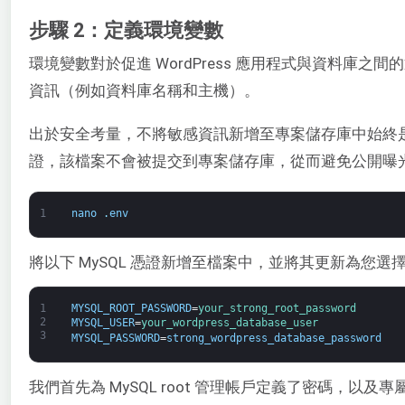
步驟 2：定義環境變數
環境變數對於促進 WordPress 應用程式與資料
資訊（例如資料庫名稱和主機）。
出於安全考量，不將敏感資訊新增至專案儲存庫中始終是一個
證，該檔案不會被提交到專案儲存庫，從而避免公開曝
1
nano
.
env
將以下 MySQL 憑證新增至檔案中，並將其更新為您選
1
MYSQL_ROOT_PASSWORD
=
your_strong_root_password
2
MYSQL_USER
=
your_wordpress_database_user
3
MYSQL_PASSWORD
=
strong_wordpress_database_password
我們首先為 MySQL root 管理帳戶定義了密碼，以及