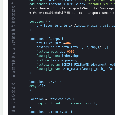
41
add_header 
Content
-
安全性
-
Policy
"default-src * 
42
# add_header Strict-Transport-Security "max-age
43
# 僅在您了解其影響時才啟用 strict transport securit
44
45
location
/
{
46
try_files
$
uri
$
uri
/
/
index
.
php
$
is_args
$
arg
47
48
}
49
50
location
~
\
.
php
$
{
51
try_files
$
uri
=
404
;
52
fastcgi_split_path_info
^
(
.
+
\
.
php
)
(
/
.
+
)
$
;
53
fastcgi_pass 
app
:
9000
;
54
fastcgi_index 
index
.
php
;
55
include 
fastcgi_params
;
56
fastcgi_param 
SCRIPT_FILENAME
$
document_roo
57
58
fastcgi_param 
PATH_INFO
$
fastcgi_path_info
;
59
}
60
61
location
~
/
\
.
ht
{
62
deny 
all
;
63
}
64
65
location
=
/
favicon
.
ico
{
66
67
log_not_found 
off
;
access_log 
off
;
68
}
69
location
=
/
robots
.
txt
{