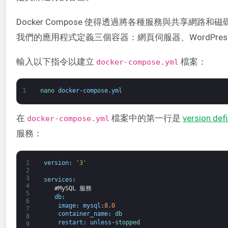
Docker Compose 使得透過將各種服務與共
我們的應用程式定義三個容器：網頁伺服器、WordPres
輸入以下指令以建立
檔案：
docker-compose.yml
1
nano 
docker
-
compose
.
yml
在
檔案中的第一行是
version defi
docker-compose.yml
服務：
1
version
:
'3'
2
3
services
:
4
#MySQL 服務
5
db
:
6
image
:
mysql
:
8.0
7
container_name
:
db
8
restart
:
unless
-
stopped
9