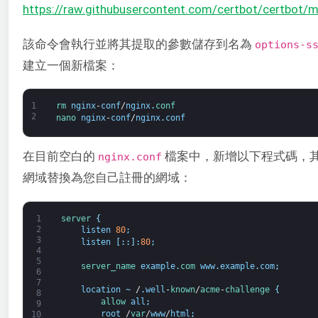
https://raw.githubusercontent.com/certbot/certbot/ma
該命令會執行並將其提取的參數儲存到名為
options-s
建立一個新檔案：
1
rm 
nginx
-
conf
/
nginx
.
conf
2
nano 
nginx
-
conf
/
nginx
.
conf
在目前空白的
檔案中，新增以下程式碼，
nginx.conf
網域替換為您自己註冊的網域：
1
server
{
2
listen
80
;
3
listen
[
:
:
]
:
80
;
4
5
server_name 
example
.
com 
www
.
example
.
com
;
6
7
location
~
/
.
well
-
known
/
acme
-
challenge
{
8
allow 
all
;
9
root
/
var
/
www
/
html
;
10