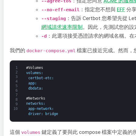
：指定您同意
ACME 的服
--agree-tos
：指定您不想與
EFF
分享
--no-eff-email
：告訴 Certbot 您希望先從 L
--staging
網域請求速率限制
。因此，先測試您的設
：此選項接受憑證請求的網域名稱。在
-d
我們的
檔案已接近完成。然而，您還
docker-compose.yml
1
#Volumes
2
volumes
:
3
certbot
-
etc
:
4
app
:
5
dbdata
:
6
7
#Networks
8
networks
:
9
app
-
network
:
10
driver
:
bridge
這個
鍵定義了要與此 compose 檔案中定
volumes