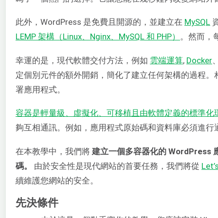
此外，WordPress 是免費且開源的，並建立在
MySQL
資
LEMP 架構（Linux、Nginx、MySQL 和 PHP）
。然而，
幸運的是，現代軟體交付方法，例如
雲端運算
,
Docker
定個別元件的額外開銷，簡化了建立任何架構的過程。相
署應用程式。
容器是輕量級、虛擬化、可移植且由軟體定義的標準化
夠互相通訊。例如，應用程式原始碼和資料庫必須進行
在本教學中，我們將
建立一個多容器化的 WordPress 
碼。
由於安全性是現代網站的首要任務，我們將從
Let’
續維護您網站的安全。
先決條件