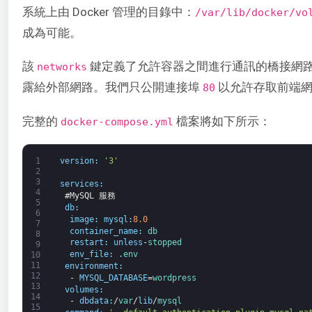
系統上由 Docker 管理的目錄中：
/var/lib/docker/vo
成為可能。
該
鍵定義了允許容器之間進行通訊的橋接網
networks
露給外部網路。我們只公開連接埠
以允許存取前端網
80
完整的
檔案將如下所示：
docker-compose.yml
1
version
:
'3'
2
3
services
:
4
#MySQL 服務
5
db
:
6
image
:
mysql
:
8.0
7
container_name
:
db
8
restart
:
unless
-
stopped
9
env_file
:
.
env
10
11
environment
:
12
-
MYSQL_DATABASE
=
wordpress
13
volumes
:
14
-
dbdata
:
/
var
/
lib
/
mysql
15