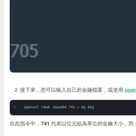
2. 接下來，您可以輸入自己的金鑰檔案，或使用
open
1
openssl 
rand
-
base64
741
>
my
.
key
在此指令中，
741
代表以位元組為單位的金鑰大小，而