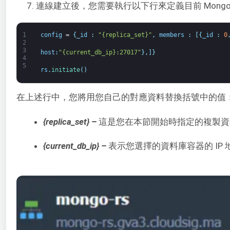
7. 連線建立後，您需要執行以下行來定義目前 Mong
1
config
=
{
_id
:
"{replica_set}"
,
members
:
[
{
_id
:
0
2
3
host
:
"{current_db_ip}:27017"
}
,
]
}
4
5
rs
.
initiate
(
)
在上述行中，您將用您自己的對應資料替換括號中的值
{replica_set} –
這是您在本節開始時指定的複製資料庫群
{current_db_ip} –
表示您選擇的資料庫容器的 IP 