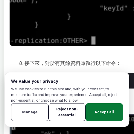
8. 接下來，對所有其餘資料庫執行以下命令：
1
rs
.
add
(
"{db_ip}:27017"
)
We value your privacy
We use cookies to run this site and, with your consent, to
measure traffic and improve your experience. Accept all, reject
這裡，
{db_ip}
指的是每個資料庫的 IP 地址：
non-essential, or choose what to allow.
Reject non-
Manage
Accept all
essential