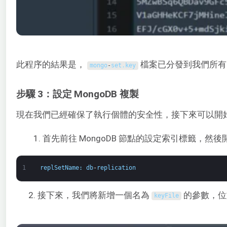
此程序的結果是，
檔案已分發到我們所有的 
mongo
-
set
.
key
步驟 3：設定 MongoDB 複製
現在我們已經確保了執行個體的安全性，接下來可以開
首先前往 MongoDB 節點的設定索引標籤，然後
1
replSetName
:
db
-
replication
2. 接下來，我們將新增一個名為
的參數，
keyFile