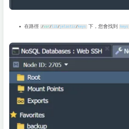
在路徑
下，您會找到
/
var
/
lib
/
jelastic
/
keys
keys