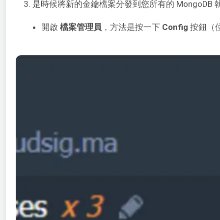
3. 是時候將新的金鑰檔案分發到您所有的 MongoD
開啟
檔案管理員
，方法是按一下
Config
按鈕（