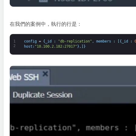
在我們的案例中，執行的行是：
1
config
=
{
_id
:
"db-replication"
,
members
:
[
{
_id
:
2
host
:
"10.100.2.182:27017"
}
,
]
}