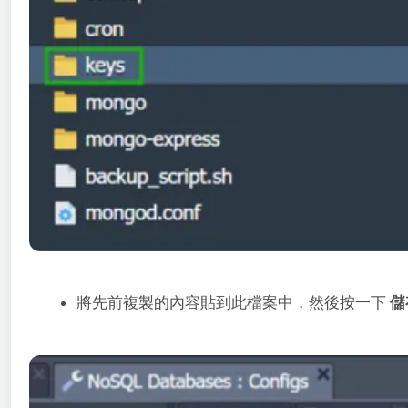
將先前複製的內容貼到此檔案中，然後按一下
儲