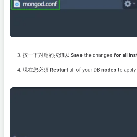
3. 按一下對應的按鈕以
Save
the changes
for all i
4. 現在您必須
Restart
all of your DB
nodes
to apply