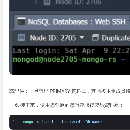
請記住：一旦選出 PRIMARY 資料庫，其他複本集成
6. 接下來，使用您對應的憑證存取複製品資料庫：
1
mongo
-
u
{
user
}
-
p
{
password
}
{
DB_name
}