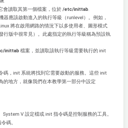
it
.
中，它會讀取其第一個檔案，位於
/etc/inittab
.
應該啟動進入的執行等級（runlevel）。例如，
inux 將在啟用網路的情況下以多使用者、圖形模式
發行版中很常見）。此處指定的執行等級稱為預設執
c/inittab
檔案，並讀取該執行等級需要執行的 init
init 系統將找到它需要啟動的服務。這些 init
為的地方，就像我們在本教學第一部分中設定
System V 設定檔或 init 指令碼是控制服務的工具。
 指令碼。