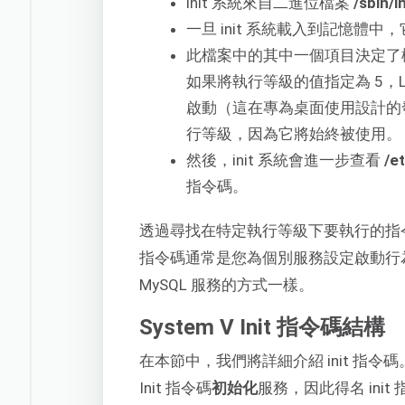
init 系統來自二進位檔案
/sbin/in
一旦 init 系統載入到記憶體
此檔案中的其中一個項目決定了機器
如果將執行等級的值指定為 5，L
啟動（這在專為桌面使用設計的
行等級，因為它將始終被使用。
然後，init 系統會進一步查看
/et
指令碼。
透過尋找在特定執行等級下要執行的指令碼，
指令碼通常是您為個別服務設定啟動行
MySQL 服務的方式一樣。
System V Init 指令碼結構
在本節中，我們將詳細介紹 init 指令碼。
Init 指令碼
初始化
服務，因此得名 init