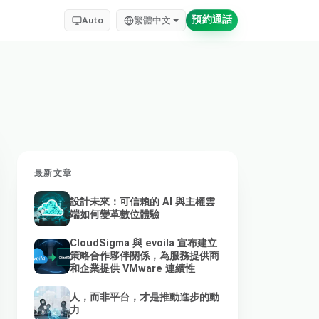
預約通話
Auto
繁體中文
最新文章
設計未來：可信賴的 AI 與主權雲
端如何變革數位體驗
CloudSigma 與 evoila 宣布建立
策略合作夥伴關係，為服務提供商
和企業提供 VMware 連續性
人，而非平台，才是推動進步的動
力