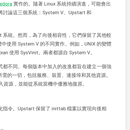
edora
實作的。隨著 Linux 系統持續演進，可能會出
論這三個系統：System V、Upstart 和
md init 系統。然而，為了向後相容性，它們保留了其他較
變體中使用 System V 的不同實作。例如，UNIX 的變體
bian 使用 SysVinit。兩者都源自 System V。
的方式都不同。每個版本中加入的改進都旨在建立一個強
系統所需的一切，包括服務、裝置、連接埠和其他資源。
入資源，並能從系統當機中優雅地復原。
始化指令。Upstart 保留了 inittab 檔案以實現向後相