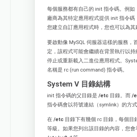
每個服務都有自己的 init 指令碼。例如，M
廠商為其特定應用程式提供 init 指令
您建立自訂應用程式時，您也可以為其建立
要啟動像 MySQL 伺服器這樣的服
定，該程式可能會繼續在背景執行以持續接
停止或重新載入二進位應用程式。System 
名稱是 rc (run command) 指令碼。
System V 目錄結構
init 指令碼的父目錄是
/etc
目錄。而
/e
指令碼會以符號連結（symlink）的方式
在
/etc
目錄下有幾個 rc 目錄，每個
等級。如果您列出該目錄的內容，您會