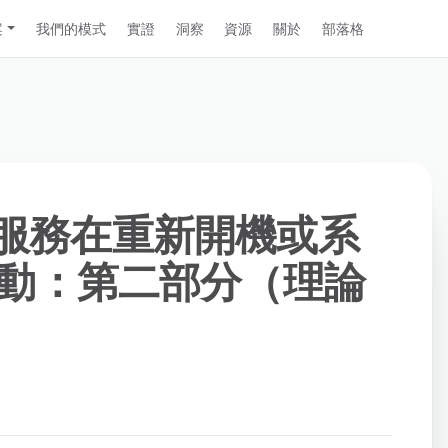
案
我們的模式
實證
洞察
資源
關於
部落格
x 服務在重新開機或系
動：第二部分（理論