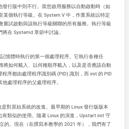
其他發行版中則不行。當您啟用服務以自動啟動時（如
個執行等級。在 System V 中，作業系統以特定
會嘗試啟動與該執行等級關聯的所有服務。執行等級
我們將在 Systemd 章節中討論。
核心載入到記憶體時執行的第一個處理程序。它執行各種任
務將如何載入、以何種順序載入，以及是否應該自動
序都由處理程序識別碼 (PID) 識別，而 init 的 PID
有其他處理程序的父處理程序。
t 系統是對原始系統的改進。最早期的 Linux 發行版版本
有類似的使用。隨著 Linux 的演進，Upstart init 守
立的。現在（在撰寫本教學的 2021 年），我們有了