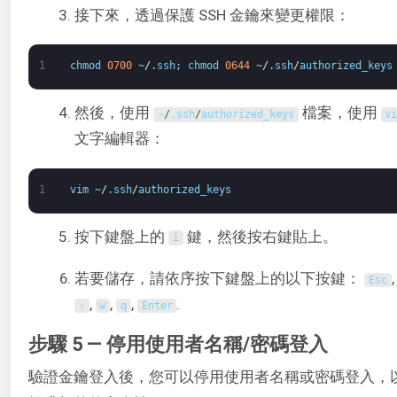
接下來，透過保護 SSH 金鑰來變更權限：
1
chmod
0700
~
/
.
ssh
;
chmod
0644
~
/
.
ssh
/
authorized_keys
然後，使用
檔案，使用
~
/
.
ssh
/
authorized_keys
v
文字編輯器：
1
vim
~
/
.
ssh
/
authorized_keys
按下鍵盤上的
鍵，然後按右鍵貼上。
i
若要儲存，請依序按下鍵盤上的以下按鍵：
,
Esc
,
,
,
.
:
w
q
Enter
步驟 5 — 停用使用者名稱/密碼登入
驗證金鑰登入後，您可以停用使用者名稱或密碼登入，