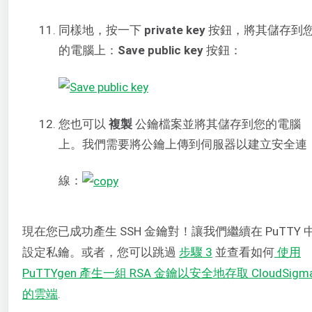
同樣地，按一下
private key
按鈕，將其儲存到
的電腦上：
Save public key
按鈕：
您也可以
複製
公鑰檔案並將其儲存到您的電腦
上。我們需要將公鑰上傳到伺服器以建立安全連
線：
現在您已成功產生 SSH 金鑰對！讓我們繼續在 PuTTY 
設定私鑰。或者，您可以跳過
步驟 3
並查看如何
使用
PuTTYgen 產生一組 RSA 金鑰以安全地存取 CloudSigm
的雲端
.