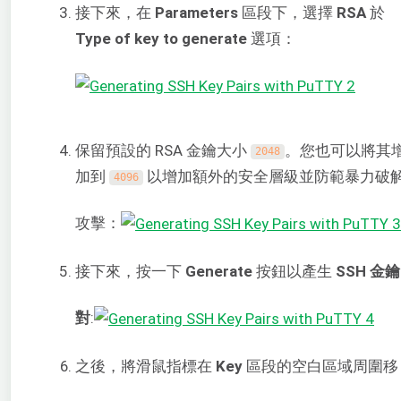
接下來，在
Parameters
區段下，選擇
RSA
於
Type of key to generate
選項：
保留預設的 RSA 金鑰大小
。您也可以將其
2048
加到
以增加額外的安全層級並防範暴力破
4096
攻擊：
接下來，按一下
Generate
按鈕以產生
SSH 金鑰
對
:
之後，將滑鼠指標在
Key
區段的空白區域周圍移