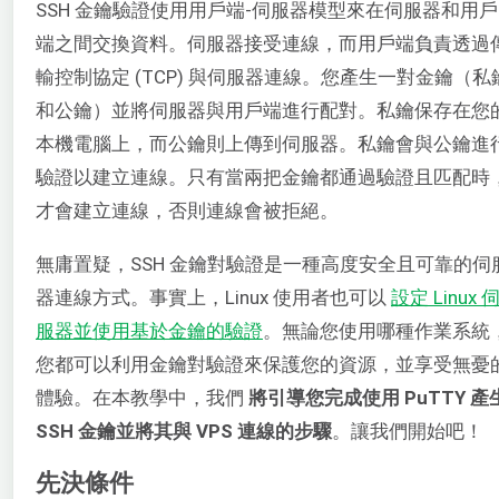
SSH 金鑰驗證使用用戶端-伺服器模型來在伺服器和用戶
端之間交換資料。伺服器接受連線，而用戶端負責透過
輸控制協定 (TCP) 與伺服器連線。您產生一對金鑰（私
和公鑰）並將伺服器與用戶端進行配對。私鑰保存在您
本機電腦上，而公鑰則上傳到伺服器。私鑰會與公鑰進
驗證以建立連線。只有當兩把金鑰都通過驗證且匹配時
才會建立連線，否則連線會被拒絕。
無庸置疑，SSH 金鑰對驗證是一種高度安全且可靠的伺
器連線方式。事實上，Linux 使用者也可以
設定 Linux 
服器並使用基於金鑰的驗證
。無論您使用哪種作業系統
您都可以利用金鑰對驗證來保護您的資源，並享受無憂
體驗。在本教學中，我們
將引導您完成使用 PuTTY 產
SSH 金鑰並將其與 VPS 連線的步驟
。讓我們開始吧！
先決條件