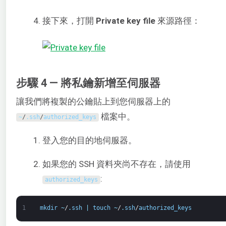
接下來，打開
Private key file
來源路徑：
步驟 4 — 將私鑰新增至伺服器
讓我們將複製的公鑰貼上到您伺服器上的
檔案中。
~
/
.
ssh
/
authorized_keys
登入您的目的地伺服器。
如果您的 SSH 資料夾尚不存在，請使用
:
authorized_keys
1
mkdir
~
/
.
ssh
|
touch
~
/
.
ssh
/
authorized_keys