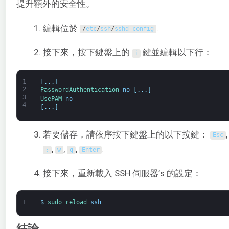
提升額外的安全性。
編輯位於
.
/
etc
/
ssh
/
sshd_config
接下來，按下鍵盤上的
鍵並編輯以下行：
i
1
[
.
.
.
]
2
PasswordAuthentication 
no
[
.
.
.
]
3
UsePAM 
no
4
[
.
.
.
]
若要儲存，請依序按下鍵盤上的以下按鍵：
,
Esc
,
,
,
.
:
w
q
Enter
接下來，重新載入 SSH 伺服器’s 的設定：
1
$
sudo 
reload 
ssh
結論