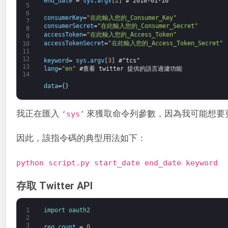
end_date
=
sys
.
argv
[
2
]
#"2018-01-10" 
5
6
consumerKey
=
"在此輸入您的_Consumer_Key"
7
consumerSecret
=
"在此輸入您的_Consumer_Secret"
8
accessToken
=
"在此輸入您的_Access_Token"
9
accessTokenSecret
=
"在此輸入您的_Access_Token_Secret"
10
11
12
keyword
=
sys
.
argv
[
3
]
#"tcs"
13
lang
=
"en"
#查看 twitter 提供的語言過濾功能
14
data
=
{
}
我正在匯入
來獲取命令列參數，因為我可能想要
‘sys’
因此，該指令碼的典型用法如下：
python script.py start_date end_date keyword
存取 Twitter API
1
import 
oauth2
2
3
req_count
=
0