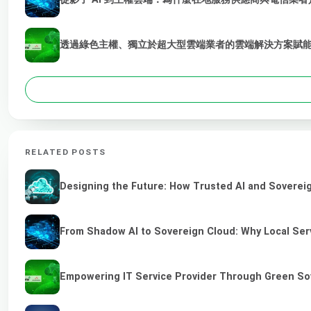
透過綠色主權、獨立於超大型雲端業者的雲端解決方案賦能 
RELATED POSTS
Designing the Future: How Trusted AI and Sovereig
From Shadow AI to Sovereign Cloud: Why Local Serv
Empowering IT Service Provider Through Green So