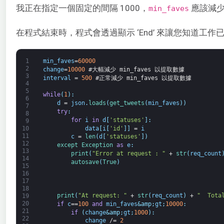
我正在指定一個固定的間隔 1000，
應該減
min_faves
在程式結束時，程式會透過顯示 ‘End’ 來讓您知道工作
1
min_faves
=
60000
2
change
=
10000
#大幅減少 min_faves 以提取數據
3
interval
=
500
#正常減少 min_faves 以提取數據
4
5
while
(
1
)
:
6
d
=
json
.
loads
(
get_tweets
(
min_faves
)
)
7
try
:
8
for
i
in
d
[
'statuses'
]
:
9
data
[
i
[
'id'
]
]
=
i
10
11
c
=
len
(
d
[
'statuses'
]
)
12
except 
Exception 
as
e
:
13
print
(
"Error at request : "
+
str
(
req_count
14
autosave
(
True
)
15
16
17
18
print
(
"At request: "
+
str
(
req_count
)
+
"  Tota
19
20
if
c
==
100
and
min_faves
&amp;
gt
;
10000
:
21
if
(
change
&amp;
gt
;
1000
)
:
22
change
/=
2