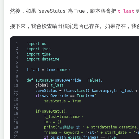
然後，如果 ‘saveStatus’ 為 True，腳本將會把
t_last
接下來，我會檢查輸出檔案是否已存在。如果存在，我
1
import 
os
2
import 
json
3
import 
time
4
import 
datetime
5
6
t_last
=
time
.
time
(
)
7
8
def 
autosave
(
saveOverride
=
False
)
:
9
global
t_last
10
11
saveStatus
=
(
time
.
time
(
)
&amp;
amp
;
gt
;
t_last
+
12
if
(
saveOverride
==
True
)
:
en
"
13
        saveStatus = True
14
15
    if(saveStatus):
16
        t_last=time.time()
17
        tmp = {}
18
        print("
自動儲存 
於
" + str(datetime.datetime.
19
20
        fnamea = keyword + "
-
st
-
" + start_date + "
-
21
if
os
.
path
.
exists
(
fnamea
)
==
True
: