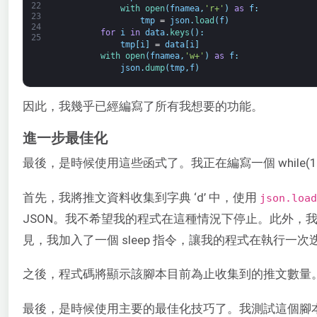
22
with 
open
(
fnamea
,
'r+'
)
as
f
:
23
tmp
=
json
.
load
(
f
)
24
for
i
in
data
.
keys
(
)
:
25
tmp
[
i
]
=
data
[
i
]
with 
open
(
fnamea
,
'w+'
)
as
f
:
json
.
dump
(
tmp
,
f
)
因此，我幾乎已經編寫了所有我想要的功能。
進一步最佳化
最後，是時候使用這些函式了。我正在編寫一個 while(1)
首先，我將推文資料收集到字典 ‘d’ 中，使用
json.load
JSON。我不希望我的程式在這種情況下停止。此外，我希望
見，我加入了一個 sleep 指令，讓我的程式在執行一次迭
之後，程式碼將顯示該腳本目前為止收集到的推文數量
最後，是時候使用主要的最佳化技巧了。我測試這個腳