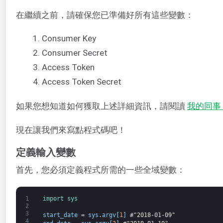
在繼續之前，請確保您已準備好所有這些變數：
Consumer Key
Consumer Secret
Access Token
Access Token Secret
如果您想知道如何獲取上述詳細資訊，請閱讀
我的同事 D
現在讓我們來寫點程式碼吧！
定義輸入變數
首先，您必須定義程式所需的一些全域變數：
1
import 
sys
2
3
start_date
=
sys
.
argv
[
1
]
#"2018-01-09" 
4