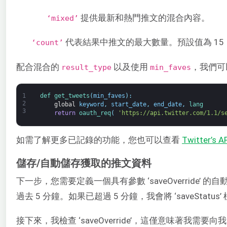
提供最新和熱門推文的混合內容。
‘mixed’
代表結果中推文的最大數量。預設值為 15，
‘count’
配合混合的
以及使用
，我們可
result_type
min_faves
1
def 
get_tweets
(
min_faves
)
:
2
global
keyword
,
start_date
,
end_date
,
lang
3
return
oauth_req
(
'https://api.twitter.com/1.1/s
如需了解更多已記錄的功能，您也可以查看
Twitter’s 
儲存/自動儲存獲取的推文資料
下一步，您需要定義一個具有參數 ‘saveOverrid
過去 5 分鐘。如果已超過 5 分鐘，我會將 ‘saveStatus’ 
接下來，我檢查 ‘saveOverride’，這僅意味著我需要