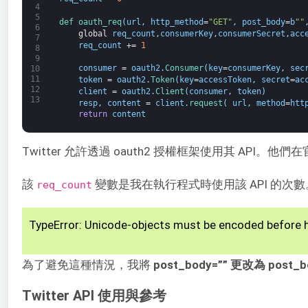
4
5
def 
oauth_req
(
url
,
http_method
=
"GET"
,
post_body
=
b
""
6
global
req_count
,
consumerKey
,
consumerSecret
,
acc
7
req_count
+=
1
8
9
consumer
=
oauth2
.
Consumer
(
key
=
consumerKey
,
sec
10
11
token
=
oauth2
.
Token
(
key
=
accessToken
,
secret
=
ac
12
client
=
oauth2
.
Client
(
consumer
,
token
)
13
resp
,
content
=
client
.
request
(
url
,
method
=
htt
return
content
Twitter 允許透過 oauth2 授權框架使用其 
該
變數是我在執行程式時使用該 API 的
req_count
TypeError: Unicode-objects must be encoded before 
為了避免這種情況，我將
post_body=”” 更改為 post_b
Twitter API 使用與參考