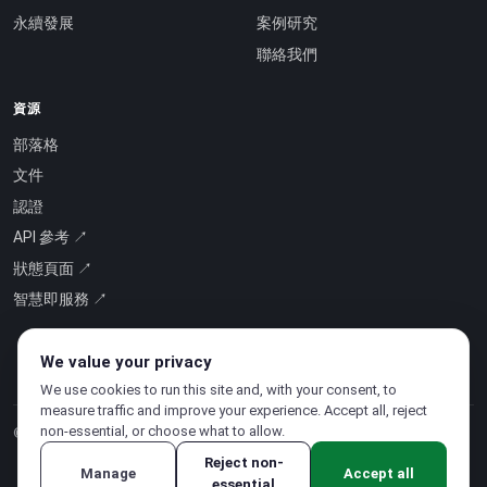
永續發展
案例研究
聯絡我們
資源
部落格
文件
認證
API 參考 ↗
狀態頁面 ↗
智慧即服務 ↗
We value your privacy
We use cookies to run this site and, with your consent, to
measure traffic and improve your experience. Accept all, reject
non-essential, or choose what to allow.
© 2026 CloudSigma Holding AG.
版權所有
.
Reject non-
Manage
Accept all
essential