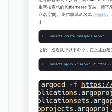
重新檢查您的 Kubernetes 安裝。接
命名空間。我們將其命名為
。
argocd
中：
1
kubectl 
create 
namespace
argocd
之後，透過執行以下命令，在上述新建立的
1
kubectl 
apply
-
n
argocd
-
f
https
:
//