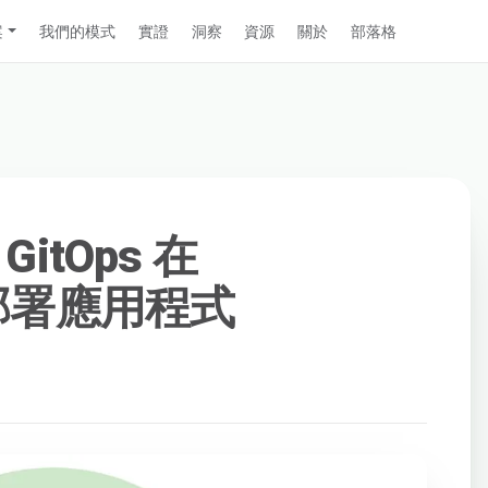
案
我們的模式
實證
洞察
資源
關於
部落格
 GitOps 在
 上部署應用程式