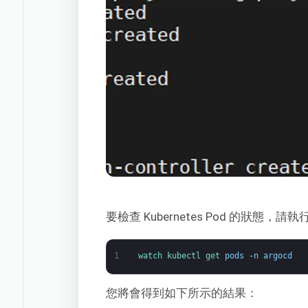
要檢查 Kubernetes Pod 的狀態，
1
watch 
kubectl 
get 
pods
-
n
argocd
您將會得到如下所示的結果：