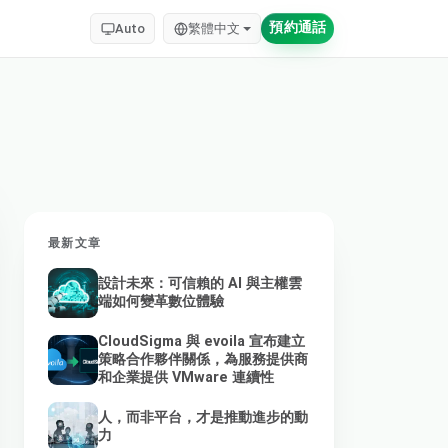
預約通話
Auto
繁體中文
最新文章
設計未來：可信賴的 AI 與主權雲
端如何變革數位體驗
CloudSigma 與 evoila 宣布建立
策略合作夥伴關係，為服務提供商
和企業提供 VMware 連續性
人，而非平台，才是推動進步的動
力