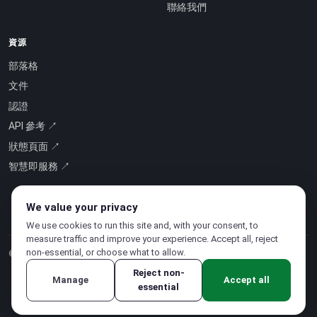
聯絡我們
資源
部落格
文件
認證
API 參考 ↗
狀態頁面 ↗
智慧即服務 ↗
We value your privacy
We use cookies to run this site and, with your consent, to
measure traffic and improve your experience. Accept all, reject
non-essential, or choose what to allow.
© 2026 CloudSigma Holding AG.
版權所有
.
Reject non-
Manage
Accept all
essential
隱私權政策
·
服務條款