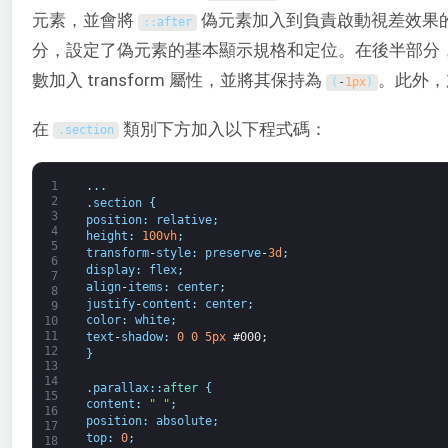
元素，並會將
偽元素加入到負責啟動視差效果
:
:
after
分，設定了偽元素的基本顯示規格和定位。在後半部分
數加入 transform 屬性，並將其保持為
。此外
(
-
1px
)
在
類別下方加入以下程式碼：
.
section
1
.
.
.
2
.
section
{
3
position
:
relative
;
4
height
:
100vh
;
5
transform
-
style
:
preserve
-
3d
;
6
display
:
flex
;
7
align
-
items
:
center
;
8
justify
-
content
:
center
;
9
color
:
white
;
10
11
text
-
shadow
:
0
0
5px
#000;
12
}
13
14
.
parallax
:
:
after
{
15
content
:
" "
;
16
position
:
absolute
;
17
top
:
0
;
18