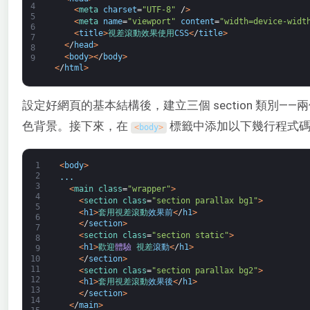
4
<
meta 
charset
=
"UTF-8"
/
>
5
<
meta 
name
=
"viewport"
content
=
"width=device-widt
6
<
title
>
視差
滾動
效果
使用
CSS
<
/
title
>
7
<
/
head
>
8
<
body
>
<
/
body
>
9
<
/
html
>
設定好網頁的基本結構後，建立三個 section 類別
色背景。接下來，在
標籤中添加以下幾行程式
<
body
>
1
<
body
>
2
.
.
.
3
<
main 
class
=
"wrapper"
>
4
<
section 
class
=
"section parallax bg1"
>
5
<
h1
>
套用
視差
滾動
效果前
<
/
h1
>
6
<
/
section
>
7
<
section 
class
=
"section static"
>
8
<
h1
>
歡迎
體驗
視差
滾動
<
/
h1
>
9
<
/
section
>
10
11
<
section 
class
=
"section parallax bg2"
>
12
<
h1
>
套用
視差
滾動
效果後
<
/
h1
>
13
<
/
section
>
14
<
/
main
>