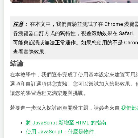
注意：
在本文中，我們實驗並測試了在 Chrome 瀏覽
各瀏覽器自訂方式的獨特性，視差滾動效果在 Safari、Bin
可能會崩潰或無法正常運作。如果您使用的不是 Chro
查看實際效果。
結論
在本教學中，我們逐步完成了使用基本設定來建置可用
選項和自訂選項供您實驗。您可以嘗試加入陰影效果、
讓您的學習過程充滿樂趣與挑戰。
若要進一步深入探討網頁開發主題，請參考來自
我們部
將 JavaScript 新增至 HTML 的指南
使用 JavaScript：什麼是物件