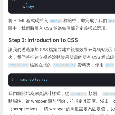
15
.
.
.
<
/
body
>
將 HTML 程式碼插入
標籤中，即完成了我們
<
body
>
htm
驟中，我們將引入 CSS 並為每個部分定義樣式選項。
Step 3: Introduction to CSS
讓我們透過添加 CSS 檔案並建立視差效果來為網站設
夾，我們將把建立視差滾動效果所需的所有 CSS 程式
檔案在您的
資料夾，使用
styles
.
css
css
-
parallax
nano
1
nano 
styles
.
css
我們將開始為網頁設計樣式，從
類別。
.
wrapper
.
wrapp
動屬性。從 wrapper 類別開始，並指定其高度、溢出（ov
（perspective）。將 wrapper 的高度設定為固