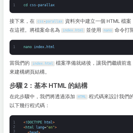
1
cd 
css
-
parallax
接下來，在
資料夾中建立一個 HTML 檔案
css
-
parallax
在這裡。將檔案命名為
並使用
命令打
index
.
html
nano
1
nano 
index
.
html
當我們的
檔案準備就緒後，讓我們繼續前進
index
.
html
來建構網頁結構。
步驟 2：基本 HTML 的結構
在此步驟中，我們將透過添加
程式碼來設計我們
HTML
以下幾行程式碼：
1
<
!
DOCTYPE 
html
>
2
<
html 
lang
=
"en"
>
3
<
head
>