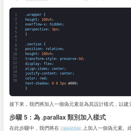
1
.
wrapper
{
2
height
:
100vh
;
3
overflow
-
x
:
hidden
;
4
perspective
:
3px
;
5
}
6
7
.
section
{
8
position
:
relative
;
9
height
:
100vh
;
10
11
transform
-
style
:
preserve
-
3d
;
12
display
:
flex
;
13
align
-
items
:
center
;
14
justify
-
content
:
center
;
15
color
:
red
;
16
text
-
shadow
:
0
0
5px
#000;
}
接下來，我們將加入一個偽元素並為其設計樣式，以建
步驟 5：為 .parallax 類別加入樣式
在此步驟中，我們將在
上加入一個偽元素。
.
parallax