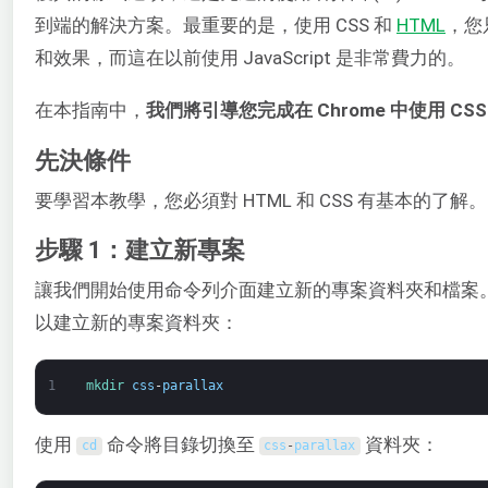
到端的解決方案。最重要的是，使用 CSS 和
HTML
，您
和效果，而這在以前使用 JavaScript 是非常費力的。
在本指南中，
我們將引導您完成在 Chrome 中使用 C
先決條件
要學習本教學，您必須對 HTML 和 CSS 有基本的了解。
步驟 1：建立新專案
讓我們開始使用命令列介面建立新的專案資料夾和檔案
以建立新的專案資料夾：
1
mkdir 
css
-
parallax
使用
命令將目錄切換至
資料夾：
cd
css
-
parallax