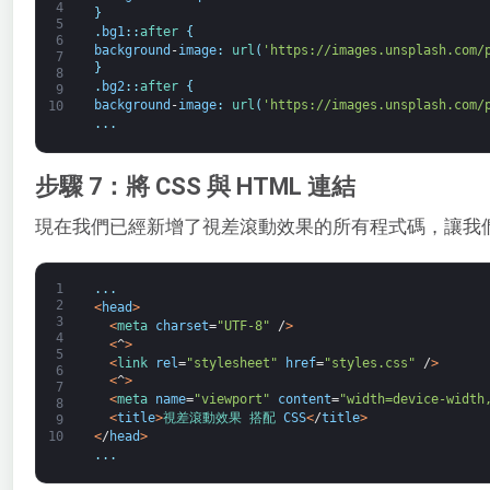
4
}
5
.
bg1
:
:
after
{
6
background
-
image
:
url
(
'https://images.unsplash.com/
7
}
8
.
bg2
:
:
after
{
9
background
-
image
:
url
(
'https://images.unsplash.com/
10
.
.
.
步驟 7：將 CSS 與 HTML 連結
現在我們已經新增了視差滾動效果的所有程式碼，讓我
1
.
.
.
2
<
head
>
3
<
meta 
charset
=
"UTF-8"
/
>
4
<
^
>
5
<
link 
rel
=
"stylesheet"
href
=
"styles.css"
/
>
6
<
^
>
7
<
meta 
name
=
"viewport"
content
=
"width=device-width
8
<
title
>
視差
滾動
效果 
搭配 
CSS
<
/
title
>
9
<
/
head
>
10
.
.
.