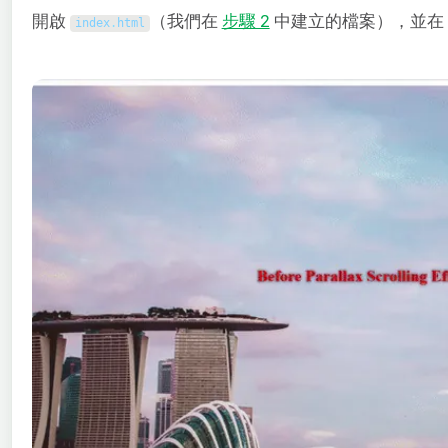
開啟
（我們在
步驟 2
中建立的檔案），並在 C
index
.
html