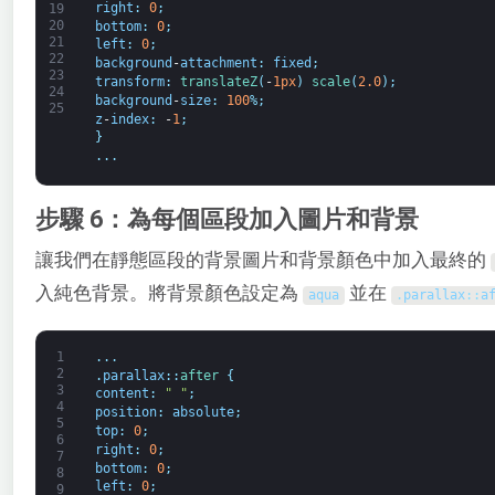
right
:
0
;
19
20
bottom
:
0
;
21
left
:
0
;
22
background
-
attachment
:
fixed
;
23
transform
:
translateZ
(
-
1px
)
scale
(
2.0
)
;
24
background
-
size
:
100
%
;
25
z
-
index
:
-
1
;
}
.
.
.
步驟 6：為每個區段加入圖片和背景
讓我們在靜態區段的背景圖片和背景顏色中加入最終的
入純色背景。將背景顏色設定為
並在
aqua
.
parallax
:
:
a
1
.
.
.
2
.
parallax
:
:
after
{
3
content
:
" "
;
4
position
:
absolute
;
5
top
:
0
;
6
right
:
0
;
7
bottom
:
0
;
8
left
:
0
;
9