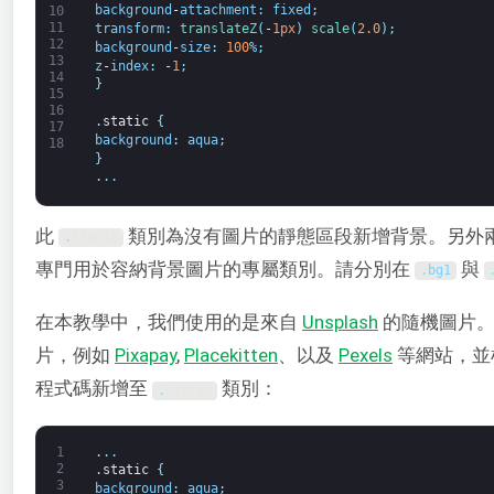
background
-
attachment
:
fixed
;
10
11
transform
:
translateZ
(
-
1px
)
scale
(
2.0
)
;
12
background
-
size
:
100
%
;
13
z
-
index
:
-
1
;
14
}
15
16
.
static
{
17
background
:
aqua
;
18
}
.
.
.
此
類別為沒有圖片的靜態區段新增背景。另外
.
static
專門用於容納背景圖片的專屬類別。請分別在
與
.
bg1
在本教學中，我們使用的是來自
Unsplash
的隨機圖片。
片，例如
Pixapay
,
Placekitten
、以及
Pexels
等網站，並
程式碼新增至
類別：
.
static
1
.
.
.
2
.
static
{
3
background
:
aqua
;