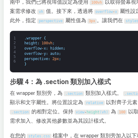
南中，我們已將視埠值設定為使用
以取得螢幕視
100vh
案需求修改
值。接下來，透過將
屬性設定
vh
overflow
-
x
此外，指定
屬性值為
。讓我們在
perspective
3px
style
1
.
wrapper
{
2
height
:
100vh
;
3
overflow
-
x
:
hidden
;
4
overflow
-
y
:
auto
;
5
perspective
:
2px
;
6
}
步驟 4：為 .section 類別加入樣式
在 wrapper 類別旁，為
類別加入樣式。
.
section
.
secti
顯示和文字屬性。將位置設定為
以對齊子元
relative
的相對定位。保持
為
以取
.
section
view
-
height
(
vh
)
100
需求加入、修改其他參數並為其設計樣式。
在您的
檔案中，在 wrapper 類別旁加入以
styles
.
css