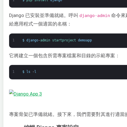
1
$
pip 
install 
django
Django 已安裝並準備就緒。呼叫
命令來建
django-admin
給應用程式一個適當的名稱：
1
$
django
-
admin 
startproject 
demoapp
它將建立一個包含所需專案檔案和目錄的示範專案：
1
$
ls
-
l
專案骨架已準備就緒。接下來，我們需要對其進行適當