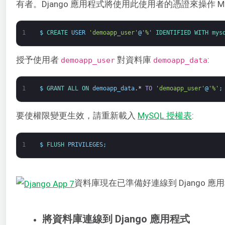
有者。Django 應用程式將使用此使用者的憑證來操作 My
1
$
CREATE 
USER
'demoapp_user'
@
'%'
IDENTIFIED 
WITH 
mys
授予使用者
對資料庫
:
demoapp_user
demoapp_data
1
$
GRANT 
ALL 
ON 
demoapp_data
.
*
TO
'demoapp_user'
@
'%'
;
要使權限變更生效，請重新載入
MySQL 授權表
:
1
$
FLUSH 
PRIVILEGES
;
資料庫現在已準備好連線到 Django 應
將資料庫連線到 Django 應用程式