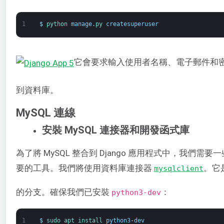
1
$
python 
manage
.
py 
createsuperuser
它會要求輸入使用者名稱、電子郵件和
到資料庫。
MySQL 連線
安裝 MySQL 連接器和開發函式庫
為了將 MySQL 整合到 Django 應用程式中，我們需要一
要的工具。我們將使用資料庫連接器
。它
mysqlclient
的分支。確保我們已安裝
：
python3-dev
1
$
sudo 
apt 
install 
python3
-
dev