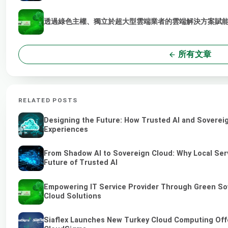
透過綠色主權、獨立於超大型雲端業者的雲端解決方案賦能 
所有文章
RELATED POSTS
Designing the Future: How Trusted AI and Sovereig
Experiences
From Shadow AI to Sovereign Cloud: Why Local Serv
Future of Trusted AI
Empowering IT Service Provider Through Green So
Cloud Solutions
Siaflex Launches New Turkey Cloud Computing Off