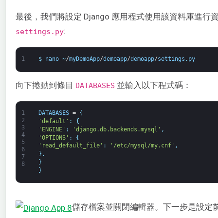
最後，我們將設定 Django 應用程式使用該資料庫進
:
settings.py
1
$
nano
~
/
myDemoApp
/
demoapp
/
demoapp
/
settings
.
py
向下捲動到條目
並輸入以下程式碼：
DATABASES
1
DATABASES
=
{
2
'default'
:
{
3
'ENGINE'
:
'django.db.backends.mysql'
,
4
'OPTIONS'
:
{
5
'read_default_file'
:
'/etc/mysql/my.cnf'
,
6
}
,
7
}
8
}
儲存檔案並關閉編輯器。下一步是設定