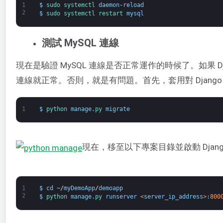
1
$
sudo 
systemctl 
daemon
-
reload
2
$
sudo 
systemctl 
restart 
mysql
測試 MySQL 連線
現在是驗證 MySQL 連線是否正常運作的時候了。如果 D
連線就正常。否則，就是有問題。首先，套用對 Djang
1
$
python 
manage
.
py 
migrate
現在，移至以下專案目錄並啟動 Djang
1
$
cd
~
/
myDemoApp
/
demoapp
2
$
python 
manage
.
py 
runserver
<
server_ip_address
>
:
800