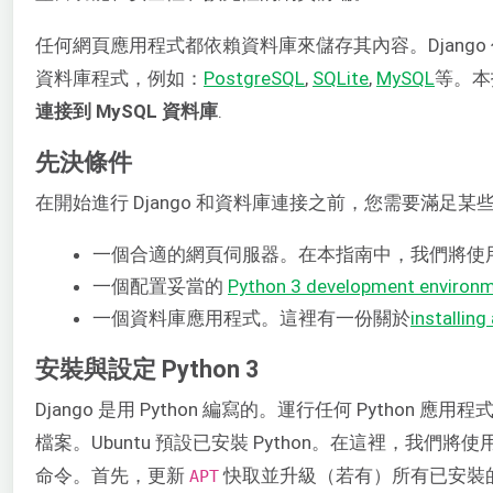
任何網頁應用程式都依賴資料庫來儲存其內容。Djang
資料庫程式，例如：
PostgreSQL
,
SQLite
,
MySQL
等。本
連接到 MySQL 資料庫
.
先決條件
在開始進行 Django 和資料庫連接之前，您需要滿足某
一個合適的網頁伺服器。在本指南中，我們將使
一個配置妥當的
Python 3 development environ
一個資料庫應用程式。這裡有一份關於
installin
安裝與設定 Python 3
Django 是用 Python 編寫的。運行任何 Python 應
檔案。Ubuntu 預設已安裝 Python。在這裡，我們將使
命令。首先，更新
快取並升級（若有）所有已安裝
APT