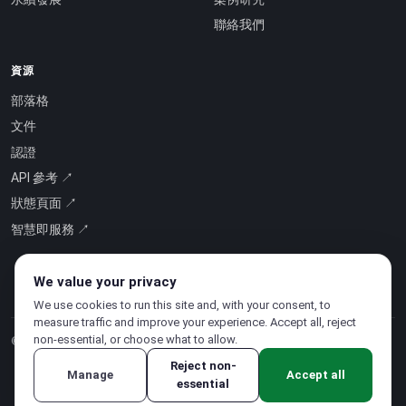
聯絡我們
資源
部落格
文件
認證
API 參考 ↗
狀態頁面 ↗
智慧即服務 ↗
We value your privacy
We use cookies to run this site and, with your consent, to
measure traffic and improve your experience. Accept all, reject
non-essential, or choose what to allow.
© 2026 CloudSigma Holding AG.
版權所有
.
Reject non-
Manage
Accept all
essential
隱私權政策
·
服務條款