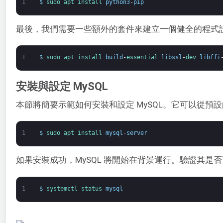
1
$
sudo 
apt 
install 
python3
-
pip
最後，我們需要一些額外的套件來建立一個健全的程式
1
$
sudo 
apt 
install 
build
-
essential 
libssl
-
dev 
libffi
安裝與設定 MySQL
本節將簡要示範如何安裝和設定 MySQL。它可以從預設的 
1
$
sudo 
apt 
install 
mysql
-
server
如果安裝成功，MySQL 將開始在背景運行。驗證其是
1
$
systemctl 
status 
mysql