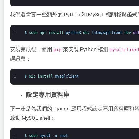
我們還需要一些額外的 Python 和 MySQL 標頭檔與函
1
$
sudo 
apt 
install 
python3
-
dev 
libmysqlclient
-
dev 
de
安裝完成後，使用
來安裝 Python 模組
pip
mysqlclien
誤訊息：
1
$
pip 
install 
mysqlclient
設定專用資料庫
下一步是為我們的 Django 應用程式設定專用資料庫
啟動 MySQL shell：
1
$
sudo 
mysql
-
u
root