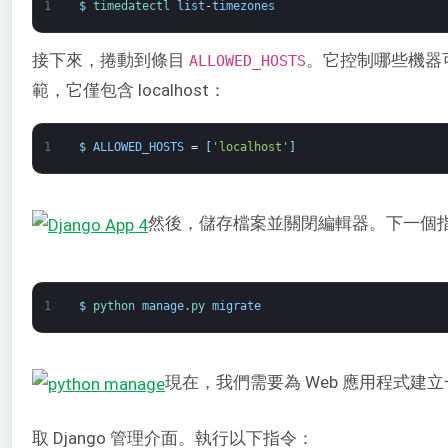
1
$
timedatectl 
list
-
timezones
接下來，捲動到條目
。它控制哪些機器
ALLOWED_HOSTS
範，它僅包含 localhost：
1
$
ALLOWED_HOSTS
=
[
'localhost'
]
然後，儲存檔案並關閉編輯器。下一個
1
$
python 
manage
.
py 
migrate
現在，我們需要為 Web 應用程式建
取 Django 管理介面。執行以下指令：