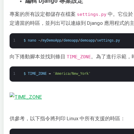
編輯 Django 專案設定
專案的所有設定都儲存在檔案
中。它位於 
settings.py
定適當的時區，並列出可以連線到 Django 應用程式
1
$
nano
~
/
myDemoApp
/
demoapp
/
demoapp
/
settings
.
py
向下捲動腳本並找到條目
。為了進行示範，
TIME_ZONE
1
$
TIME_ZONE
=
'America/New_York'
供參考，以下指令將列印 Linux 中所有支援的時區：