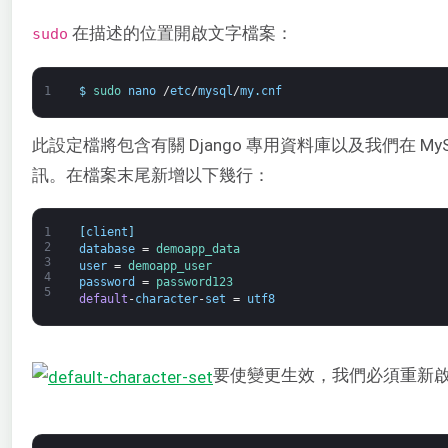
在描述的位置開啟文字檔案：
sudo
1
$
sudo 
nano
/
etc
/
mysql
/
my
.
cnf
此設定檔將包含有關 Django 專用資料庫以及我們在 M
訊。在檔案末尾新增以下幾行：
1
[
client
]
2
database
=
demoapp_data
3
user
=
demoapp_user
4
password
=
password123
5
default
-
character
-
set
=
utf8
要使變更生效，我們必須重新啟動