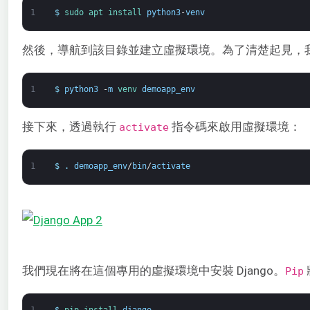
1
$
sudo 
apt 
install 
python3
-
venv
然後，導航到該目錄並建立虛擬環境。為了清楚起見，
1
$
python3
-
m
venv 
demoapp_env
接下來，透過執行
指令碼來啟用虛擬環境：
activate
1
$
.
demoapp_env
/
bin
/
activate
我們現在將在這個專用的虛擬環境中安裝 Django。
Pip