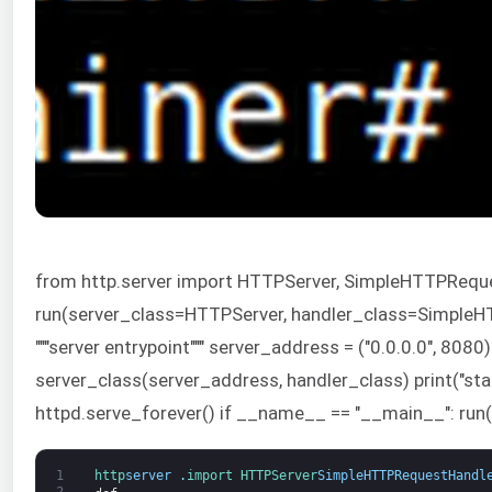
from http.server import HTTPServer, SimpleHTTPRequ
run(server_class=HTTPServer, handler_class=SimpleH
"""server entrypoint""" server_address = ("0.0.0.0", 8080
server_class(server_address, handler_class) print("start
httpd.serve_forever() if __name__ == "__main__": run(
1
http
server 
.
import 
HTTPServer
SimpleHTTPRequestHandl
2