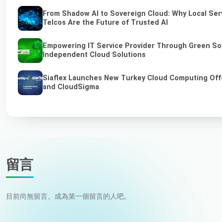
From Shadow AI to Sovereign Cloud: Why Local Ser
Telcos Are the Future of Trusted AI
Empowering IT Service Provider Through Green So
Independent Cloud Solutions
Siaflex Launches New Turkey Cloud Computing Off
and CloudSigma
留言
目前尚無留言。成為第一個留言的人吧。