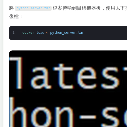
將
檔案傳輸到目標機器後，使用以下指令來
python_server
.
tar
像檔：
1
docker 
load
<
python_server
.
tar