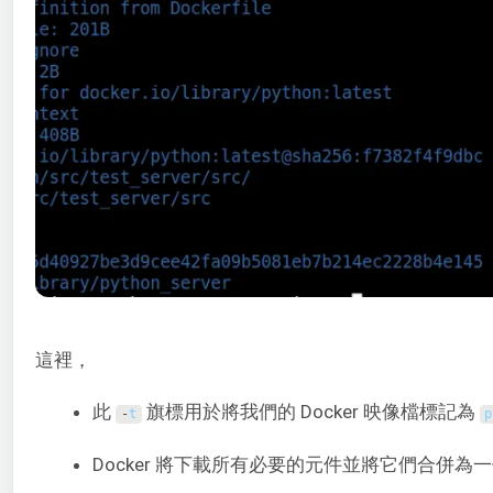
這裡，
此
旗標用於將我們的 Docker 映像檔標記為
-
t
p
Docker 將下載所有必要的元件並將它們合併為