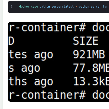
1
docker 
save 
python_server
:
latest
>
python_server
.
tar