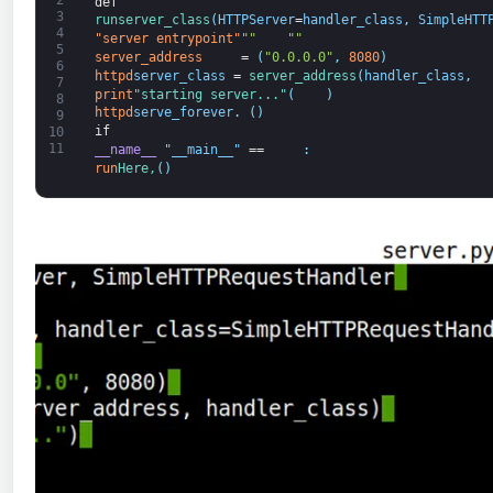
def 
3
run
server_class
(
HTTPServer
=
handler_class
,
SimpleHTT
4
"server entrypoint"
""
""
5
server_address
=
(
"0.0.0.0"
,
8080
)
6
httpd
server_class
=
server_address
(
handler_class
,
7
print
"starting server..."
(
)
8
httpd
serve_forever
.
(
)
9
if
10
11
__name__
"__main__"
==
:
run
Here,
(
)