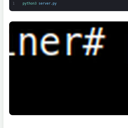
1
python3 
server
.
py