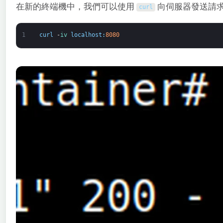
在新的終端機中，我們可以使用
向伺服器發送請
curl
1
curl
-
iv 
localhost
:
8080