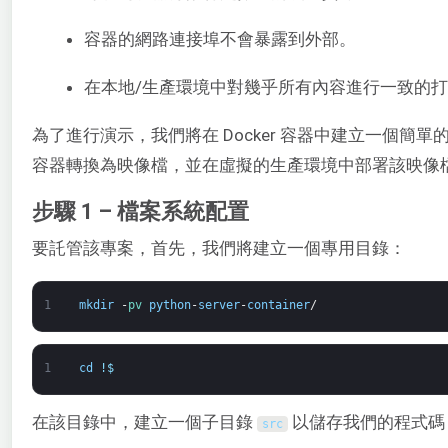
容器的網路連接埠不會暴露到外部。
在本地/生產環境中對幾乎所有內容進行一致的
為了進行演示，我們將在 Docker 容器中建立一個簡單的 
容器轉換為映像檔，並在虛擬的生產環境中部署該映像
步驟 1 – 檔案系統配置
要託管該專案，首先，我們將建立一個專用目錄：
1
mkdir
-
pv 
python
-
server
-
container
/
1
cd
!
$
在該目錄中，建立一個子目錄
以儲存我們的程式碼
src