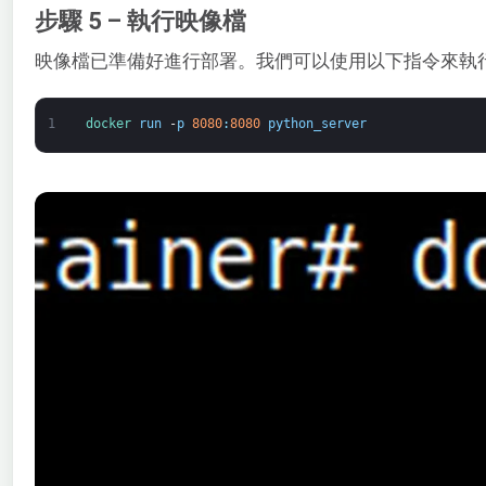
步驟 5 – 執行映像檔
映像檔已準備好進行部署。我們可以使用以下指令來執
1
docker 
run
-
p
8080
:
8080
python_server