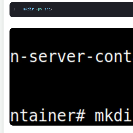
1
mkdir
-
pv 
src
/