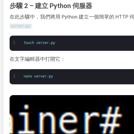
步驟 2 – 建立 Python 伺服器
在此步驟中，我們將用 Python 建立一個簡單的 HTTP
:
server
.
py
1
touch 
server
.
py
在文字編輯器中打開它：
1
nano 
server
.
py