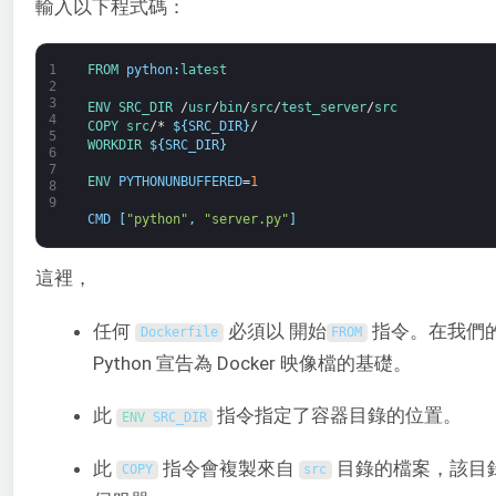
輸入以下程式碼：
1
FROM 
python
:
latest
2
3
ENV
SRC_DIR
/
usr
/
bin
/
src
/
test_server
/
src
4
COPY
src
/*
$
{
SRC_DIR
}
/
5
WORKDIR
$
{
SRC_DIR
}
6
7
ENV 
PYTHONUNBUFFERED
=
1
8
9
CMD
[
"python"
,
"server.py"
]
這裡，
任何
必須以 開始
指令。在我們
Dockerfile
FROM
Python 宣告為 Docker 映像檔的基礎。
此
指令指定了容器目錄的位置。
ENV 
SRC_DIR
此
指令會複製來自
目錄的檔案，該目錄目
COPY
src