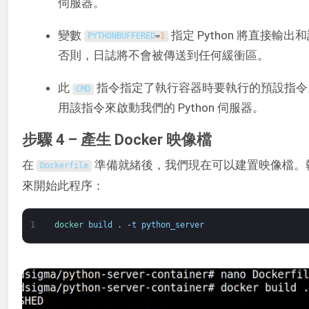
伺服器。
變數
指定 Python 將直接輸
PYTHONBUFFERED
=
1
否則，日誌將不會被傳送到任何緩衝區。
此
指令指定了執行容器時要執行的預設指令
CMD
用該指令來啟動我們的 Python 伺服器。
步驟 4 – 產生 Docker 映像檔
在
準備就緒後，我們現在可以建置映像檔。執行以
Dockerfile
來開始此程序：
1
docker 
build
.
-
t
python_server