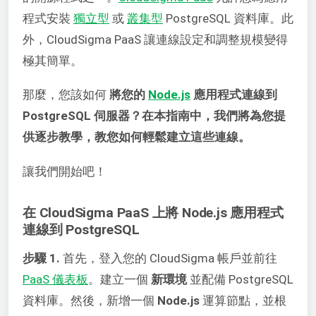
程式安裝
獨立型
或
叢集型
PostgreSQL 資料庫。此
外，CloudSigma PaaS 讓連線設定和調整規模變得
極其簡單。
那麼，您該如何
將您的
Node.js
應用程式連線到
PostgreSQL 伺服器？在本指南中，我們將為您提
供逐步教學，教您如何輕鬆建立這些連線。
讓我們開始吧！
在 CloudSigma PaaS 上將 Node.js 應用程式
連線到 PostgreSQL
步驟 1.
首先，登入您的 CloudSigma 帳戶並前往
PaaS 儀表板
。建立一個
新環境
並配備 PostgreSQL
資料庫。然後，新增一個
Node.js
運算節點，並根