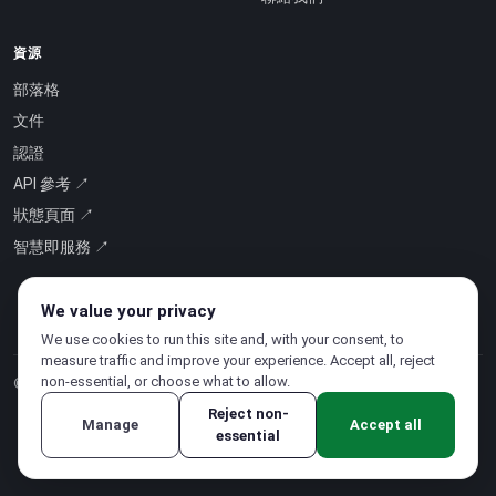
資源
部落格
文件
認證
API 參考 ↗
狀態頁面 ↗
智慧即服務 ↗
We value your privacy
We use cookies to run this site and, with your consent, to
measure traffic and improve your experience. Accept all, reject
non-essential, or choose what to allow.
© 2026 CloudSigma Holding AG.
版權所有
.
Reject non-
Manage
Accept all
essential
隱私權政策
·
服務條款