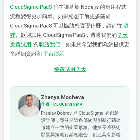
CloudSigma PaaS
旨在讓基於 Node.js 的應用程式
流程變得更加簡單。如果您想了解更多關於
CloudSigma PaaS 可以協助您實現什麼，請前往
這
裡
。歡迎試用 CloudSigma PaaS，透過我們的
7 天
免費試用
或
聯絡我們
，如果您希望我們為您提供更
多詳細資訊和
平台演示
.
免費試用 7 天
Zhenya Mocheva
作者
· CLOUDSIGMA
Preslav Dobrev 是 CloudSigma 的創意
設計師，專注於透過傳統與創新行銷渠
道建立一致的企業形象。他擅長將藝術
願景與策略行銷相融合，創造具有影響