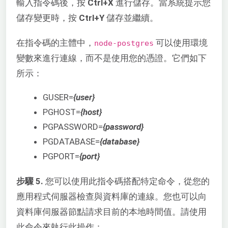
輸入指令碼後，按
Ctrl+X
進行儲存。當系統提示您
儲存變更時，按
Ctrl+Y
儲存並繼續。
在指令碼的主體中，
可以使用環境
node-postgres
變數來進行連線，而不是使用您的憑證。它們如下
所示：
GUSER=
{user}
PGHOST=
{host}
PGPASSWORD=
{password}
PGDATABASE=
{database}
PGPORT=
{port}
步驟 5.
您可以使用此指令碼搭配特定命令，從您的
應用程式伺服器檢查與資料庫的連線。您也可以向
資料庫伺服器節點請求目前的本地時間值。請使用
此命令來執行此操作：