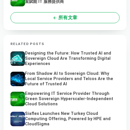
案賦能 IT 服務提供商
所有文章
RELATED POSTS
Designing the Future: How Trusted AI and
Sovereign Cloud Are Transforming Digital
Experiences
From Shadow AI to Sovereign Cloud: Why
Local Service Providers and Telcos Are the
Future of Trusted AI
Empowering IT Service Provider Through
Green Sovereign Hyperscaler-Independent
Cloud Solutions
Siaflex Launches New Turkey Cloud
Computing Offering, Powered by HPE and
CloudSigma