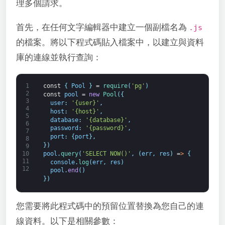
理多個請求。
首先，在任何文字編輯器中建立一個副檔名為
.js
的檔案。將以下程式碼貼入檔案中，以建立與資料
庫的連線並執行查詢：
1
const
{
Pool
}
=
require
(
'pg'
)
2
const
pool
=
new
Pool
(
{
3
user
:
'{user}'
,
4
host
:
'{host}'
,
5
database
:
'{database}'
,
6
password
:
'{password}'
,
7
port
:
{
port
}
,
8
}
)
9
pool
.
query
(
'SELECT NOW()'
,
(
err
,
res
)
=
>
{
10
11
console
.
log
(
err
,
res
)
12
pool
.
end
(
)
}
)
您需要將此程式碼中的預留位置替換為您自己的連
線資料。以下是相關參數：