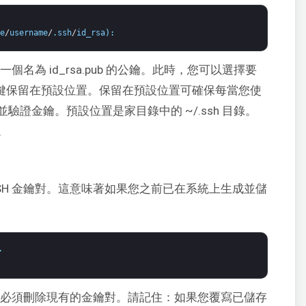
e
/
username
/
.
ssh
/
id_rsa
)
:
一個名為 id_rsa.pub 的公鑰。此時，您可以選擇要
r 鍵保留在預設位置。保留在預設位置可確保每當您使
證金鑰。預設位置是家目錄中的 ~/.ssh 目錄。
。
SH 金鑰對。這意味著如果您之前已在系統上生成並儲
.
，您必須刪除現有的金鑰對。請記住：如果您覆寫已儲存