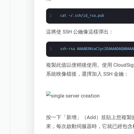
1
cat
~
/
.
ssh
/
id_rsa
.
pub
這將使 SSH 公鑰像這樣彈出：
1
ssh
-
rsa 
AAAAB3NzaC1yc2EAAAADAQABAAA
複製此值以便稍後使用。使用 Cloud
系統映像檔後，選擇加入 SSH 金鑰：
按一下「新增」（Add）並貼上您複製
來，每次啟動伺服器時，它就已經包含植入