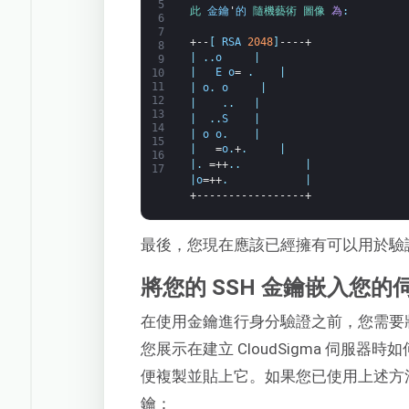
5
此 
金鑰
'
的
隨機藝術 
圖像 
為
:
6
7
+--
[
RSA
2048
]
----+
8
|
.
.
o
|
9
|
E
o
=
.
|
10
11
|
o
.
o
|
12
|
.
.
|
13
|
.
.
S
|
14
|
o
o
.
|
15
|
=
o
.
+
.
|
16
|
.
=++
.
.
|
17
|
o
=++
.
|
+-----------------+
最後，您現在應該已經擁有可以用於驗證
將您的 SSH 金鑰嵌入您的
在使用金鑰進行身分驗證之前，您需要將公
您展示在建立 CloudSigma 伺服器
便複製並貼上它。如果您已使用上述方法
鑰：