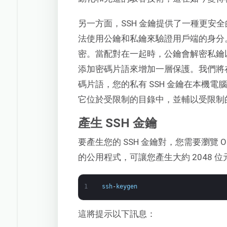
另一方面，SSH 金鑰提供了一種更安
法使用公鑰和私鑰來驗證用戶端的身分
密。當配對在一起時，公鑰會解密私鑰
添加密碼片語來增加一層保護。我們將
碼片語，您的私有 SSH 金鑰在本機
它位於受限制的目錄中，並輔以受限制
產生 SSH 金鑰
要產生您的 SSH 金鑰對，您需要瀏覽 Op
的公用程式，可讓您產生大約 2048 位
1
ssh
-
keygen
這將提示以下訊息：