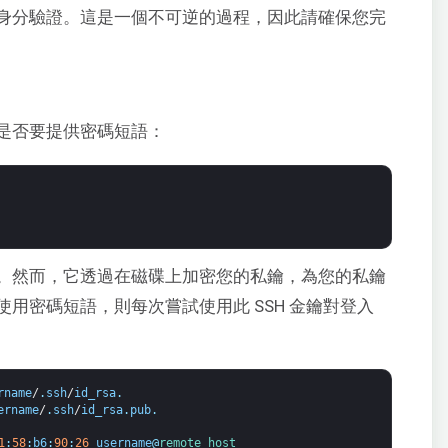
身分驗證。這是一個不可逆的過程，因此請確保您完
是否要提供密碼短語：
。然而，它透過在磁碟上加密您的私鑰，為您的私鑰
用密碼短語，則每次嘗試使用此 SSH 金鑰對登入
rname
/
.
ssh
/
id_rsa
.
ername
/
.
ssh
/
id_rsa
.
pub
.
1
:
58
:
b6
:
90
:
26
username
@
remote_host