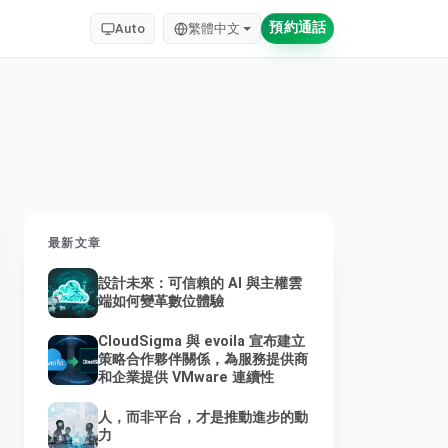
預約通話
Auto
繁體中文
最新文章
設計未來：可信賴的 AI 與主權雲
端如何變革數位體驗
CloudSigma 與 evoila 宣布建立
策略合作夥伴關係，為服務提供商
和企業提供 VMware 連續性
人，而非平台，才是推動進步的動
力