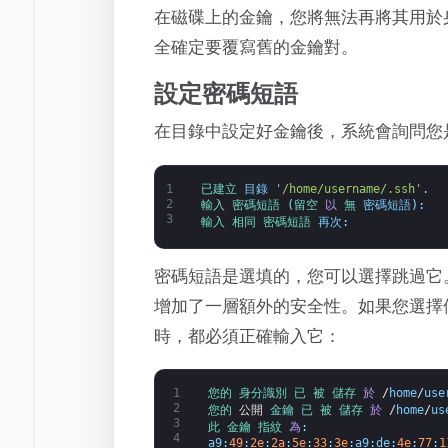
在磁碟上的金鑰，您將無法再將其用於
全確定要覆寫舊的金鑰對。
設定密碼短語
在目錄中設定好金鑰後，系統會詢問您
1
已建立 
目錄
'/home/username/.ssh'
.
2
輸入 
密碼短語
(
留空 
以
無 
密碼短語
)
:
3
輸入 
相同 
密碼短語 
再次
:
密碼短語是選填的，您可以選擇跳過它
增加了一層額外的安全性。如果您選擇使
時，都必須正確輸入它：
1
您的 
身分識別 
已 
被 
儲存 
於
/
home
/
use
2
您的 
公開
金鑰 
已 
被 
儲存 
於
/
home
/
us
3
此 
金鑰 
指紋 
為
:
4
a9
:
49
:
2e
:
2a
:
5e
:
33
:
3e
:
a9
:
de
:
4e
:
77
:
1