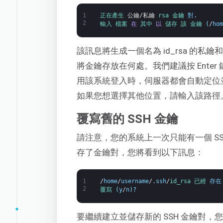
1
正在產生 
公鑰
/
私鑰
rsa 
金鑰 
對
.
2
輸入 
檔案 
在
其中 
以
儲存 
該 
金鑰
(
/
hom
該訊息將生成一個名為 id_rsa 的私鑰和
將金鑰存放在何處。我們建議按 Ente
用該系統登入時，伺服器都會自動定位並驗
如果您想選擇其他位置，請輸入該路徑
覆寫舊的 SSH 金鑰
請注意，您的系統上一次只能有一個 S
存了金鑰對，您將看到以下訊息：
1
/
home
/
username
/
.
ssh
/
id_rsa 
已經 
存在
2
覆寫
(
y
/
n
)
?
要繼續建立並儲存新的 SSH 金鑰對