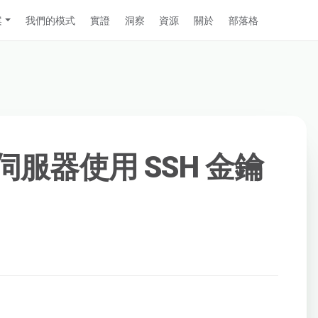
案
我們的模式
實證
洞察
資源
關於
部落格
 伺服器使用 SSH 金鑰