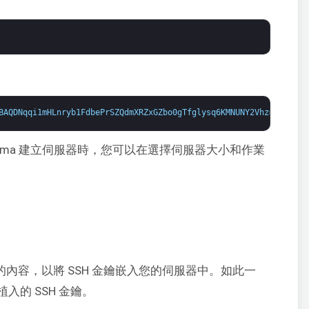
BAQDNqqi1mHLnryb1FdbePrSZQdmXRZxGZbo0gTfglysq6KMNUNY2VhzmYN9JYW3
Sigma 建立伺服器時，您可以在選擇伺服器大小和作業
的內容，以將 SSH 金鑰嵌入您的伺服器中。如此一
的 SSH 金鑰。