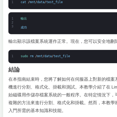
1
cat
/
mnt
/
data
/
test_file
1
輸出
2
3
成功
輸出顯示該檔案系統運作正常。現在，您可以安全地刪
1
sudo 
rm
/
mnt
/
data
/
test_file
結論
在本指南結束時，您將了解如何在伺服器上對新的檔案
機進行分割、格式化、掛載和測試。本教學介紹了在 Linu
始磁碟用作儲存檔案系統的一般程序。在特定情況下，
複雜的方法來進行分割、格式化和掛載。然而，本教學
入門所需的基本知識和技能。