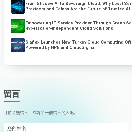
From Shadow AI to Sovereign Cloud: Why Local Ser
Providers and Telcos Are the Future of Trusted AI
Empowering IT Service Provider Through Green So
Hyperscaler-Independent Cloud Solutions
Siaflex Launches New Turkey Cloud Computing Off
Powered by HPE and CloudSigma
留言
目前尚無留言。成為第一個留言的人吧。
您的姓名