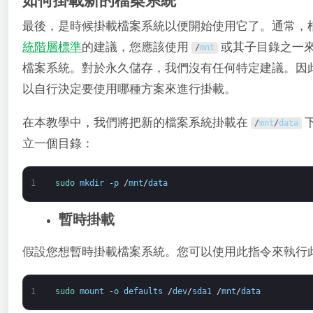
如何掛載新的檔案系統
最後，是時候掛載檔案系統以便開始使用它了。通常，
統階層標準
的建議，您應該使用
或其子目錄之一
/
mnt
檔案系統。對於永久儲存，我們沒有任何特定建議。因
以自行決定要使用哪種方案來進行掛載。
在本教學中，我們將把新的檔案系統掛載在
/
mnt
/
data
立一個目錄：
1
sudo 
mkdir
-
p
/
mnt
/
data
暫時掛載
假設您想暫時掛載檔案系統。您可以使用此指令來執行
1
sudo 
mount
-
o
defaults
/
dev
/
sda1
/
mnt
/
data