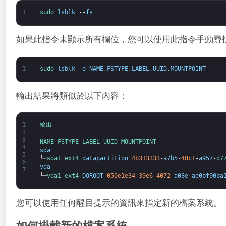
1
sudo 
lsblk
--
fs
如果此指令未顯示所有欄位，您可以使用此指令手動尋
1
sudo 
lsblk
-
o
NAME
,
FSTYPE
,
LABEL
,
UUID
,
MOUNTPOINT
輸出結果將類似於以下內容：
1
輸出
2
3
NAME 
FSTYPE 
LABEL 
UUID 
MOUNTPOINT
4
sda
5
└─
sda1 
ext4 
datapartition
4b313333
-
a7b5
-
48c1
-
a957
-
d7
6
vda
7
└─
vda1 
ext4 
DOROOT
050e1e34
-
39e6
-
4072
-
a03e
-
ae0bf90ba
您可以使用任何醒目提示的資訊來指定新的檔案系統。