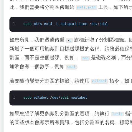
此，我們需要將分割區傳遞給
工具，如下所
mkfs
.
ext4
1
sudo 
mkfs
.
ext4
-
L
datapartition
/
dev
/
sda1
如您所見，我們透過傳遞
旗標新增了分割區標籤。
-
L
新增了一個可用於識別目標磁碟機的名稱。請務必確保
割區，而不是整個磁碟。例如，
是磁碟名稱，而分
sda
通常會有一個數字，例如
.
sda1
若要隨時變更分割區的標籤，請使用
指令，如
e2label
1
sudo 
e2label
/
dev
/
sda1 
newlabel
如果您想了解更多識別分割區的選項，請執行
指
lsblk
的某些版本會顯示所有資訊，包括分割區的名稱、標籤和 