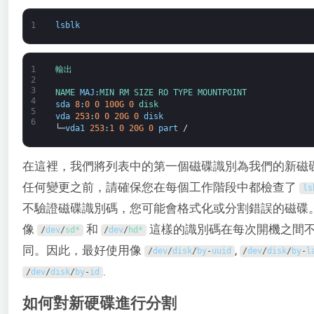
1
lsblk
1
輸出
2
3
NAME 
MAJ
:
MIN 
RM 
SIZE 
RO 
TYPE 
MOUNTPOINT
4
sda
8
:
0
0
100G
0
disk
5
vda
253
:
0
0
20G
0
disk
6
└─
vda1
253
:
1
0
20G
0
part
/
在這裡，我們將列表中的第一個磁碟識別為我們的新磁
任何變更之前，請確保您在每個工作階段中都檢查了
ls
不驗證磁碟識別碼，您可能會格式化或分割錯誤的磁碟
像
和
這樣的識別碼在每次開機之間
/
dev
/
sd*
/
dev
/
hd*
同。因此，最好使用像
,
/
dev
/
disk
/
by
-
uuid
/
dev
/
disk
/
by
-
l
.
/
dev
/
disk
/
by
-
id
如何對新硬碟進行分割