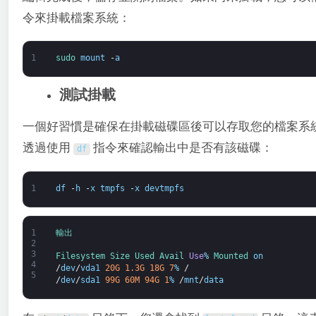
令來掛載檔案系統：
1
sudo 
mount
-
a
測試掛載
一個好習慣是確保在掛載磁碟區後可以存取您的檔案系
透過使用
指令來確認輸出中是否有該磁碟：
df
1
df
-
h
-
x
tmpfs
-
x
devtmpfs
1
輸出
2
3
Filesystem 
Size 
Used 
Avail 
Use
%
Mounted 
on
4
/
dev
/
vda1
20G
1.3G
18G
7
%
/
5
/
dev
/
sda1
99G
60M
94G
1
%
/
mnt
/
data