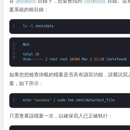
在
目錄下，您還會找到
目錄。這表示
/
mnt
/
data
lost
+
found
案系統的根目錄：
1
ls
-
l
/
mnt
/
data
1
輸出
2
3
total
16
4
drwx
------
2
root 
root
16384
Mar
2
11
:
10
lost
+
found
如果您想檢查掛載的檔案是否具有讀寫功能，請嘗試寫
案，如下所示：
1
echo
"success"
|
sudo 
tee
/
mnt
/
data
/
test_file
只需查看該檔案一次，以確保寫入已正確執行：