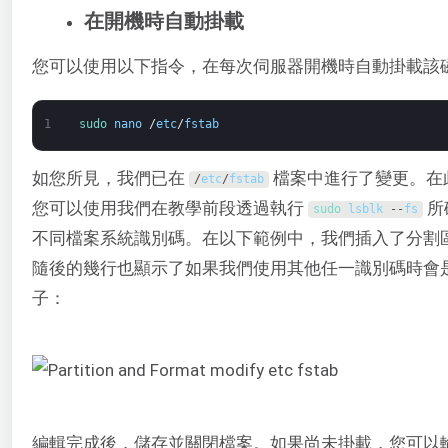
在開機時自動掛載
您可以使用以下指令，在每次伺服器開機時自動掛載該
1
sudo 
nano
/
etc
/
fstab
如您所見，我們已在
檔案中進行了變更。在
/
etc
/
fstab
您可以使用我們在教學前段透過執行
所
sudo 
lsblk
--
fs
不同檔案系統識別碼。在以下範例中，我們插入了分割
隨後的幾行也顯示了如果我們使用其他任一識別碼時會
子：
編輯完成後，儲存並關閉檔案。如果尚未掛載，您可以