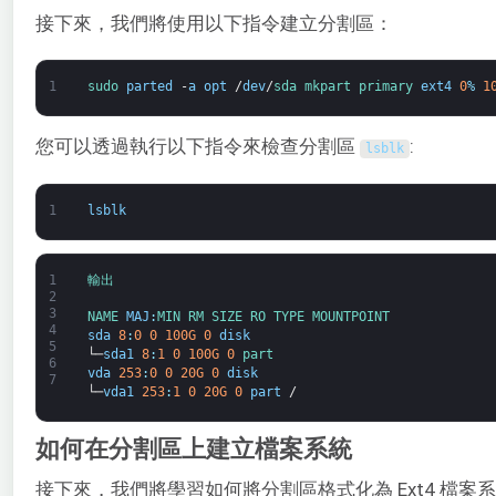
接下來，我們將使用以下指令建立分割區：
1
sudo 
parted
-
a
opt
/
dev
/
sda 
mkpart 
primary 
ext4
0
%
1
您可以透過執行以下指令來檢查分割區
:
lsblk
1
lsblk
1
輸出
2
3
NAME 
MAJ
:
MIN 
RM 
SIZE 
RO 
TYPE 
MOUNTPOINT
4
sda
8
:
0
0
100G
0
disk
5
└─
sda1
8
:
1
0
100G
0
part
6
vda
253
:
0
0
20G
0
disk
7
└─
vda1
253
:
1
0
20G
0
part
/
如何在分割區上建立檔案系統
接下來，我們將學習如何將分割區格式化為 Ext4 檔案