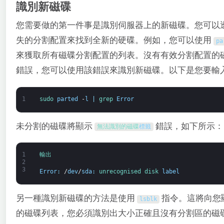
識別新磁碟
您需要做的第一件事是識別伺服器上的新磁碟。您可以
失的分割配置來找到全新的硬碟。例如，您可以使用
pa
來獲取所有磁碟分割配置的列表。沒有有效分割配置的
錯誤，您可以使用該錯誤來識別新磁碟。以下是您要輸
1
sudo 
parted
-
l
|
grep 
Error
未分割的磁碟將顯示
錯誤，如下所示：
無法識別的
磁碟
標籤
1
輸出
2
3
Error
:
/
dev
/
sda
:
unrecognised 
disk 
label
另一種識別新磁碟的方法是使用
指令。這將向您
lsblk
的磁碟列表，您必須識別出大小正確且沒有分割區的磁