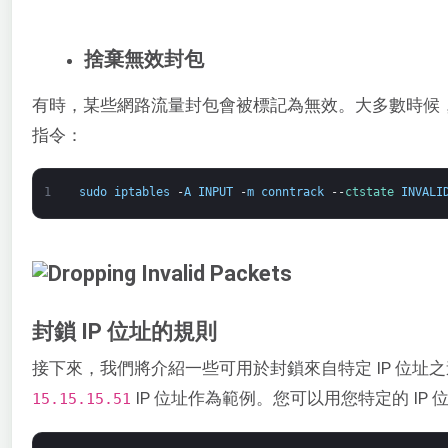
捨棄無效封包
有時，某些網路流量封包會被標記為無效。大多數時候
指令：
1
sudo
iptables
-
A
INPUT
-
m
conntrack
--
ctstate 
INVALI
封鎖 IP 位址的規則
接下來，我們將介紹一些可用於封鎖來自特定 IP 位址
IP 位址作為範例。您可以用您特定的 IP
15.15.15.51