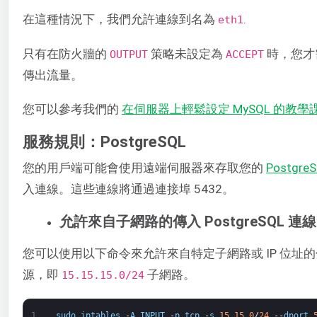
在這種情況下，我們允許連線到名為
​.
eth1
只有在防火牆的 ​
​ 策略未設定為
​ 時，您
OUTPUT
ACCEPT
傳出流量。
您可以參考我們的 ​
在伺服器上輕鬆設定 MySQL 的教學
服務規則：PostgreSQL
您的用戶端可能會使用遠端伺服器來存取您的 ​
Postgre
入連線。這些連線將通過連接埠 5432。
允許來自子網路的傳入 PostgreSQL 連線
您可以使用以下命令來允許來自特定子網路或 IP 位址的傳入
源，即 ​
子網路。
15.15.15.0/24​
1
sudo
iptables
-
A
INPUT
-
p
tcp
-
s
15
.
15.0
/
24
--
dport