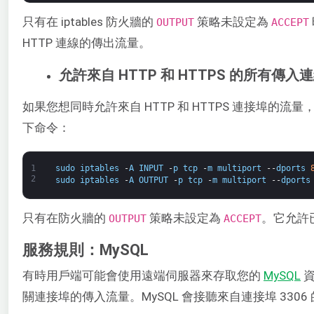
只有在 iptables 防火牆的 ​
​ 策略未設定為
OUTPUT
ACCEPT
HTTP 連線的傳出流量。
允許來自 HTTP 和 HTTPS 的所有傳入
如果您想同時允許來自 HTTP 和 HTTPS 連接埠的流量，
下命令：
1
sudo
iptables
-
A
INPUT
-
p
tcp
-
m
multiport
--
dports
2
sudo
iptables
-
A
OUTPUT
-
p
tcp
-
m
multiport
--
dports
只有在防火牆的 ​
​ 策略未設定為
。它允許已
OUTPUT
ACCEPT​
服務規則：MySQL
有時用戶端可能會使用遠端伺服器來存取您的 ​
MySQL
​
關連接埠的傳入流量。MySQL 會接聽來自連接埠 3306