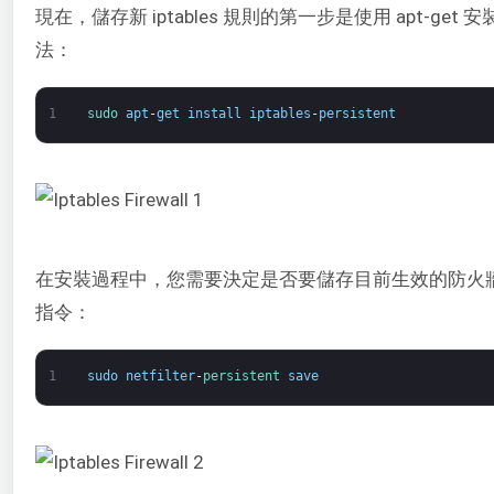
現在，儲存新 iptables 規則的第一步是使用 apt-get 安
法：
1
sudo 
apt
-
get
install
iptables
-
persistent
在安裝過程中，您需要決定是否要儲存目前生效的防火
指令：
1
sudo
netfilter
-
persistent 
save