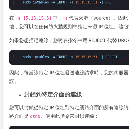
1
sudo
iptables
-
A
INPUT
-
s
15.15
.
15.51
-
j
DROP
在 ​
中，​
代表來源（source）。因此，
-s 15.15.15.51
-s​
地，您可以在任何防火牆規則中指定來源 IP 位址。這
如果您想拒絕連線，您將在指令中用 REJECT 代替 DR
1
sudo
iptables
-
A
INPUT
-
s
15.15
.
15.51
-
j
REJECT
因此，每當該特定 IP 位址發送連線請求時，您的伺服器都會給
誤。
封鎖到特定介面的連線
您可以封鎖從特定 IP 位址到特定網路介面的所有連線請
路介面是 ​
​。使用此指令來封鎖連線：
eth0