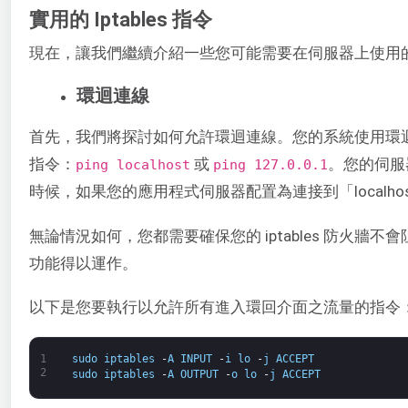
實用的 Iptables 指令
現在，讓我們繼續介紹一些您可能需要在伺服器上使用的非常實
環迴連線
首先，我們將探討如何允許環迴連線。您的系統使用環
指令：​
或
。您的伺服
ping localhost​
​ping 127.0.0.1​
時候，如果您的應用程式伺服器配置為連接到「localh
無論情況如何，您都需要確保您的 iptables 防火
功能得以運作。
以下是您要執行以允許所有進入環回介面之流量的指令
1
sudo
iptables
-
A
INPUT
-
i
lo
-
j
ACCEPT
2
sudo
iptables
-
A
OUTPUT
-
o
lo
-
j
ACCEPT