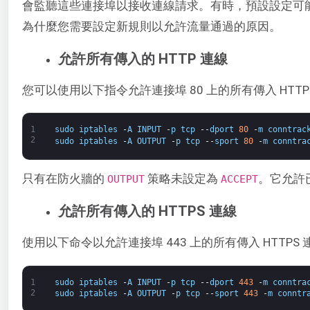
會監聽這些連接埠以接收連線請求。有時，預設設定可
為什麼您需要設定新規則以允許流量通過的原因。
允許所有傳入的 HTTP 連線
您可以使用以下指令允許連接埠 80 上的所有傳入 HTTP
1
sudo
iptables
-
A
INPUT
-
p
tcp
--
dport
80
-
m
conntrac
2
sudo
iptables
-
A
OUTPUT
-
p
tcp
--
sport
80
-
m
conntra
只有在防火牆的 ​
策略未設定為
​。它允許
OUTPUT​
ACCEPT
允許所有傳入的 HTTPS 連線
使用以下命令以允許連接埠 443 上的所有傳入 HTTPS
1
sudo
iptables
-
A
INPUT
-
p
tcp
--
dport
443
-
m
conntra
2
sudo
iptables
-
A
OUTPUT
-
p
tcp
--
sport
443
-
m
conntr