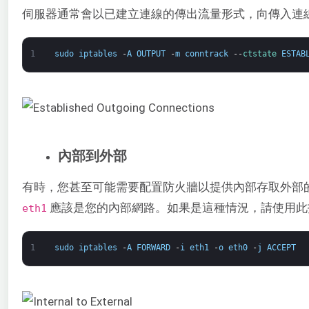
伺服器通常會以已建立連線的傳出流量形式，向傳入連
1
sudo
iptables
-
A
OUTPUT
-
m
conntrack
--
ctstate 
ESTAB
內部到外部
有時，您甚至可能需要配置防火牆以提供內部存取外部
應該是您的內部網路。如果是這種情況，請使用此
eth1
1
sudo
iptables
-
A
FORWARD
-
i
eth1
-
o
eth0
-
j
ACCEPT