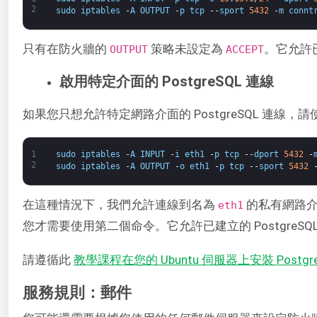
2
sudo
iptables
-
A
OUTPUT
-
p
tcp
--
sport
5432
-
m
connt
只有在防火牆的
​ 策略未設定為
。它允許已
​OUTPUT
ACCEPT​
啟用特定介面的 PostgreSQL 連線
如果您只想允許特定網路介面的 PostgreSQL 連線，
1
sudo
iptables
-
A
INPUT
-
i
eth1
-
p
tcp
--
dport
5432
-
2
sudo
iptables
-
A
OUTPUT
-
o
eth1
-
p
tcp
--
sport
5432
在這種情況下，我們允許連線到名為
的私有網路
eth1​
您才需要使用第二個命令。它允許已建立的 PostgreSQ
請遵循此
教學課程在您的 Ubuntu 伺服器上安裝 Postgre
服務規則：郵件