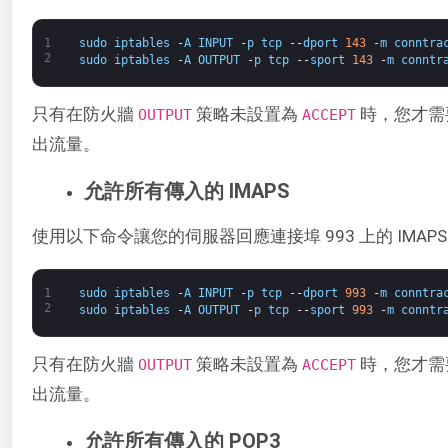
1
sudo
iptables
-
A
INPUT
-
p
tcp
--
dport
143
-
m
conntra
2
sudo
iptables
-
A
OUTPUT
-
p
tcp
--
sport
143
-
m
conntr
只有在防火牆
策略未設置為
時，您才需
​OUTPUT
ACCEPT​
出流量。
允許所有傳入的 IMAPS
使用以下命令讓您的伺服器回應連接埠 993 上的 IMAPS
1
sudo
iptables
-
A
INPUT
-
p
tcp
--
dport
993
-
m
conntra
2
sudo
iptables
-
A
OUTPUT
-
p
tcp
--
sport
993
-
m
conntr
只有在防火牆
策略未設置為
時，您才需要
OUTPUT
ACCEPT
出流量。
允許所有傳入的 POP3