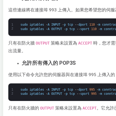
這些連線將在連接埠 993 上傳入。如果您希望您的伺服器
1
sudo
iptables
-
A
INPUT
-
p
tcp
--
dport
110
-
m
conntra
2
sudo
iptables
-
A
OUTPUT
-
p
tcp
--
sport
110
-
m
conntr
只有在防火牆
策略未設置為
時，您才需
OUTPUT
ACCEPT
出流量。
允許所有傳入的 POP3S
使用以下命令允許您的伺服器與在連接埠 995 上傳入的 
1
sudo
iptables
-
A
INPUT
-
p
tcp
--
dport
995
-
m
conntra
2
sudo
iptables
-
A
OUTPUT
-
p
tcp
--
sport
995
-
m
conntr
只有在防火牆的
策略未設置為
。它允許已
​OUTPUT
ACCEPT​