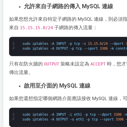
允許來自子網路的傳入 MySQL 連線
如果您想允許來自特定子網路的 MySQL 連線，則必
來自
​ 子網路的傳入流量：
15.15.15.0/24
1
sudo
iptables
-
A
INPUT
-
p
tcp
-
s
15
.
15.0
/
24
--
dport
2
sudo
iptables
-
A
OUTPUT
-
p
tcp
--
sport
3306
-
m
connt
只有在防火牆的 ​
​ 策略未設定為
​ 時，您
OUTPUT
ACCEPT
傳出流量。
啟用至介面的 MySQL 連線
如果您還想指定哪個網路介面應該接收 MySQL 連線，
1
sudo
iptables
-
A
INPUT
-
i
eth1
-
p
tcp
--
dport
3306
-
2
sudo
iptables
-
A
OUTPUT
-
o
eth1
-
p
tcp
--
sport
3306