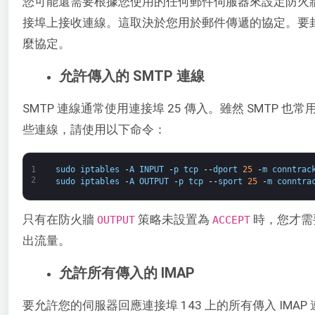
您可能還需要根據您使用的任何郵件伺服器來設定防火
接埠上接收連線。這取決於您用於郵件傳遞的協定。要
麼協定。
允許傳入的 SMTP 連線
SMTP 連線通常使用連接埠 25 傳入。雖然 SMTP 
些連線，請使用以下命令：
1
sudo
iptables
-
A
INPUT
-
p
tcp
--
dport
25
-
m
conntrac
2
sudo
iptables
-
A
OUTPUT
-
p
tcp
--
sport
25
-
m
conntra
只有在防火牆
策略未設置為
時，您才需
OUTPUT​
ACCEPT
出流量。
允許所有傳入的 IMAP
要允許您的伺服器回應連接埠 143 上的所有傳入 IMA