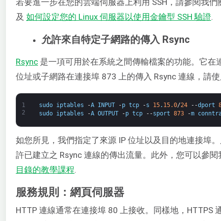
若要進一步在您的雲端伺服器上利用 SSH，請參閱我們關
及
如何設定您的 Linux 伺服器以使用金鑰型 SSH 驗證
​.
允許來自特定子網路的傳入 Rsync
Rsync
​ 是一項可用於在系統之間傳輸檔案的功能。它在連
位址或子網路在連接埠 873 上的傳入 Rsync 連線，
1
sudo
iptables
-
A
INPUT
-
p
tcp
-
s
15
.
15.0
/
24
--
dport
2
sudo
iptables
-
A
OUTPUT
-
p
tcp
--
sport
873
-
m
conntr
如您所見，我們指定了來源 IP 位址以及目的地連接埠。
許已建立之 Rsync 連線的傳出流量。此外，您可以參
目錄的教學課程
​.
服務規則：網頁伺服器
HTTP 連線通常在連接埠 80 上接收。同樣地，HTTPS 