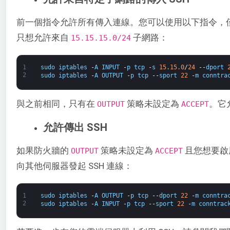
前一個指令允許所有傳入連線。您可以使用以下指令，僅
只想允許來自 ​
子網路：
15.15.15.0/24​
1
sudo
iptables
-
A
INPUT
-
p
tcp
-
s
15
.
15.0
/
24
--
dport
2
sudo
iptables
-
A
OUTPUT
-
p
tcp
--
sport
22
-
m
conntra
與之前相同，只有在 ​
​ 策略未設定為
​。
OUTPUT
​ACCEPT
允許傳出 SSH
如果防火牆的
​ 策略未設定為 ​
​ 且您想要
​OUTPUT
ACCEPT
向其他伺服器發起 SSH 連線：
1
sudo
iptables
-
A
OUTPUT
-
p
tcp
--
dport
22
-
m
conntra
2
sudo
iptables
-
A
INPUT
-
p
tcp
--
sport
22
-
m
conntrac