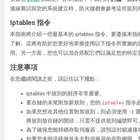
連線嘗試與您的系統建立時，防火牆都會參考這些規則
Iptables 指令
本指南將介紹一些最基本的 iptables 指令。要遵循本指
了解。這將有助於您更好地掌握使用以下指令所實施的
用。另一方面，您也可以混合搭配它們以滿足您的特定
注意事項
在您繼續閱讀之前，請記住以下幾點：
iptables 中規則的順序非常重要。
要在鏈的末尾附加新規則，您的 ​
指令
iptables
如果您想在其他位置附加規則，則必須使用 ​
選
-I
將規則放在鏈的開頭，只需不提供規則編號即可
為了確保您能持續存取伺服器，請預設封鎖連接埠 2
如果您未能這樣做並失去對伺服器的存取權限，您