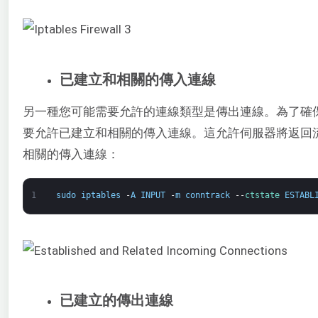
已建立和相關的傳入連線
另一種您可能需要允許的連線類型是傳出連線。為了確
要允許已建立和相關的傳入連線。這允許伺服器將返回
相關的傳入連線：
1
sudo
iptables
-
A
INPUT
-
m
conntrack
--
ctstate 
ESTABL
已建立的傳出連線