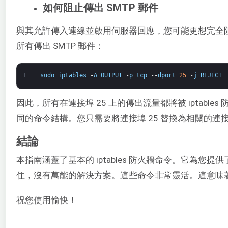
如何阻止傳出 SMTP 郵件
與其允許傳入連線並啟用伺服器回應，您可能更想完全阻
所有傳出 SMTP 郵件：
1
sudo
iptables
-
A
OUTPUT
-
p
tcp
--
dport
25
-
j
REJECT
因此，所有在連接埠 25 上的傳出流量都將被 iptab
同的命令結構。您只需要將連接埠 25 替換為相關的連
結論
本指南涵蓋了基本的 iptables 防火牆命令。它為您提供
住，沒有萬能的解決方案。這些命令非常靈活。這意味
祝您使用愉快！