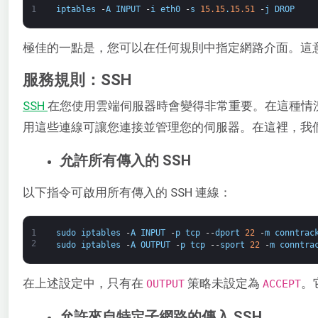
1
iptables
-
A
INPUT
-
i
eth0
-
s
15.15
.
15.51
-
j
DROP
極佳的一點是，您可以在任何規則中指定網路介面。這
服務規則：SSH
SSH
​在您使用雲端伺服器時會變得非常重要。在這種情況下
用這些連線可讓您連接並管理您的伺服器。在這裡，我們將
允許所有傳入的 SSH
以下指令可啟用所有傳入的 SSH 連線：
1
sudo
iptables
-
A
INPUT
-
p
tcp
--
dport
22
-
m
conntrac
2
sudo
iptables
-
A
OUTPUT
-
p
tcp
--
sport
22
-
m
conntra
在上述設定中，只有在 ​
​ 策略未設定為 ​
​
OUTPUT
ACCEPT
允許來自特定子網路的傳入 SSH