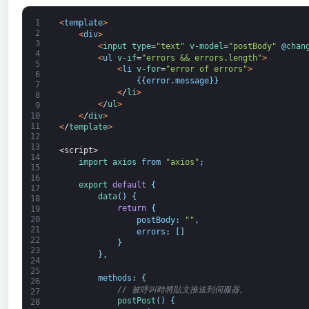
1
<
template
>
2
<
div
>
3
<
input 
type
=
"text"
v-model
=
"postBody"
@
chan
4
<
ul
v-if
=
"errors && errors.length"
>
5
<
li
v-for
=
"error of errors"
>
6
{
{
error
.
message
}
}
7
<
/
li
>
8
<
/
ul
>
9
<
/
div
>
10
11
<
/
template
>
12
13
<script>
14
import 
axios 
from
"axios"
;
15
16
export
default
{
17
data
(
)
{
18
return
{
19
20
postBody
:
""
,
21
errors
:
[
]
22
}
23
}
,
24
25
methods
:
{
26
// 被呼叫時將貼文推送到伺服器。
27
postPost
(
)
{
28