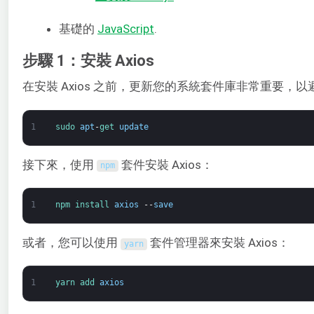
基礎的
JavaScript
.
步驟 1：安裝 Axios
在安裝 Axios 之前，更新您的系統套件庫非常重要，
1
sudo 
apt
-
get 
update
接下來，使用
套件安裝 Axios：
npm
1
npm 
install 
axios
--
save
或者，您可以使用
套件管理器來安裝 Axios：
yarn
1
yarn 
add 
axios