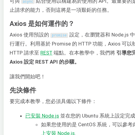
可與
結合使用以構建易於使用的 API。最重要的是，
async
止請求的能力，否則這將是一項艱鉅的任務。
Axios 是如何運作的？
Axios 使用預設的
設定，在瀏覽器和 Node.js
promise
行運行。利用基於 Promise 的 HTTP 功能，Axios 可
HTTP 請求至
REST
端點。在本教學中，我們將
引導您完成
Axios 設定 REST API 的步驟。
讓我們開始吧！
先決條件
要完成本教學，您必須具備以下條件：
已安裝 Node.js
並在您的 Ubuntu 系統上設定完
如果您使用的是 CentOS 系統，可以參
上安裝 Node.js
.