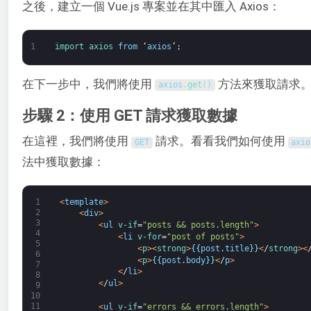
之後，建立一個 Vue.js 專案並在其中匯入 Axios：
1
import 
axios 
from
‘
axios
’
;
在下一步中，我們將使用
方法來獲取請求
axios
.
get
(
)
步驟 2：使用 GET 請求獲取數據
在這裡，我們將使用
請求。看看我們如何使用
GET
axio
法中獲取數據：
1
<
template
>
2
<
div
>
3
<
ul
v-if
=
"posts && posts.length"
>
4
<
li
v-for
=
"post of posts"
>
5
<
p
>
<
strong
>
{
{
post
.
title
}
}
<
/
strong
>
<
6
<
p
>
{
{
post
.
body
}
}
<
/
p
>
7
<
/
li
>
8
<
/
ul
>
9
10
11
<
ul
v-if
=
"errors && errors.length"
>