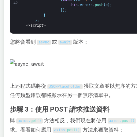
42
this
.
errors
.
push
(
e
)
;
}
)
;
}
}
;
</script>
您將會看到
或
版本：
async
await
上述程式碼將從
獲取文章並以無序的方
JSONPlaceholder
任何類型錯誤都將顯示在另一個無序清單中。
步驟 3：使用 POST 請求推送資料
與
方法相反，我們現在將使用
axios
.
get
(
)
axios
.
post
(
)
求。看看如何應用
方法來獲取資料：
axios
.
post
(
)