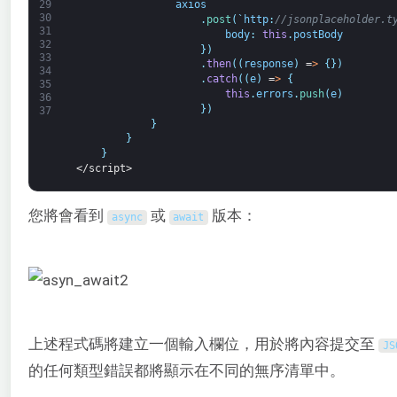
axios
29
30
.
post
(
`
http
:
//jsonplaceholder.t
31
body
:
this
.
postBody
32
}
)
33
.
then
(
(
response
)
=
>
{
}
)
34
.
catch
(
(
e
)
=
>
{
35
this
.
errors
.
push
(
e
)
36
}
)
37
}
}
}
</script>
您將會看到
或
版本：
async
await
上述程式碼將建立一個輸入欄位，用於將內容提交至
JS
的任何類型錯誤都將顯示在不同的無序清單中。