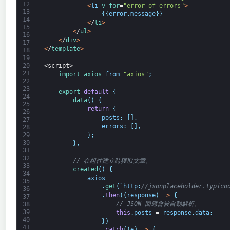
12
<
li
v-for
=
"error of errors"
>
13
{
{
error
.
message
}
}
14
<
/
li
>
15
<
/
ul
>
16
<
/
div
>
17
<
/
template
>
18
19
20
<script>
21
import 
axios 
from
"axios"
;
22
23
export
default
{
24
data
(
)
{
25
return
{
26
posts
:
[
]
,
27
errors
:
[
]
,
28
}
;
29
30
}
,
31
32
// 在組件建立時獲取文章。
33
created
(
)
{
34
axios
35
.
get
(
`
http
:
//jsonplaceholder.typico
36
.
then
(
(
response
)
=
>
{
37
// JSON 回應會被自動解析。
38
39
this
.
posts
=
response
.
data
;
40
}
)
41
.
catch
(
(
e
)
=
>
{