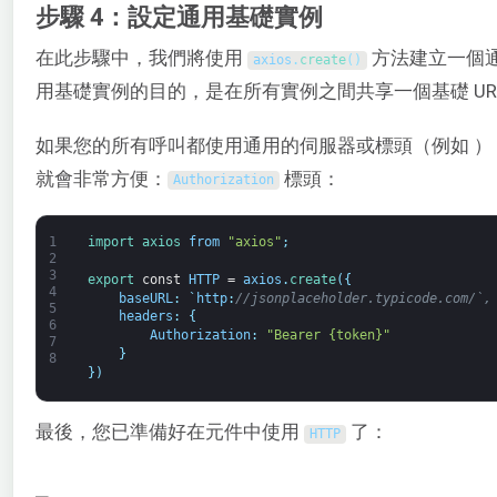
步驟 4：設定通用基礎實例
在此步驟中，我們將使用
方法建立一個
axios
.
create
(
)
用基礎實例的目的，是在所有實例之間共享一個基礎 UR
如果您的所有呼叫都使用通用的伺服器或標頭（例如 ）
就會非常方便：
標頭：
Authorization
1
import 
axios 
from
"axios"
;
2
3
export 
const
HTTP
=
axios
.
create
(
{
4
baseURL
:
`
http
:
//jsonplaceholder.typicode.com/`,
5
headers
:
{
6
Authorization
:
"Bearer {token}"
7
}
8
}
)
最後，您已準備好在元件中使用
了：
HTTP