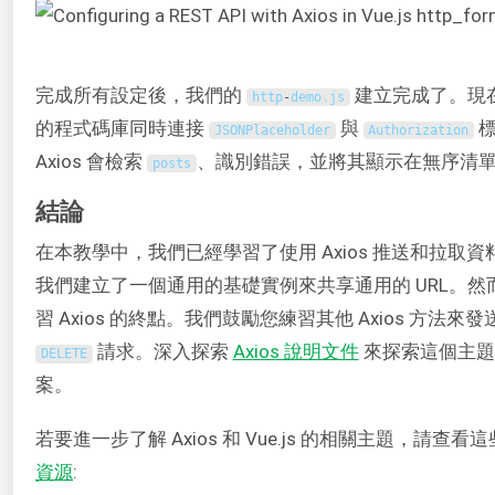
完成所有設定後，我們的
建立完成了。現在，
http
-
demo
.
js
的程式碼庫同時連接
與
標
JSONPlaceholder
Authorization
Axios 會檢索
、識別錯誤，並將其顯示在無序清
posts
結論
在本教學中，我們已經學習了使用 Axios 推送和拉取
我們建立了一個通用的基礎實例來共享通用的 URL。
習 Axios 的終點。我們鼓勵您練習其他 Axios 方法來發
請求。深入探索
Axios 說明文件
來探索這個主題
DELETE
案。
若要進一步了解 Axios 和 Vue.js 的相關主題，請查看
資源
: