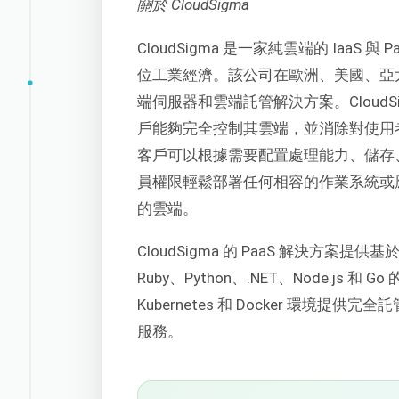
關於 CloudSigma
CloudSigma 是一家純雲端的
IaaS
與
P
位工業經濟。該公司在歐洲、美國、亞
端伺服器和雲端託管解決方案。Cloud
戶能夠完全控制其雲端，並消除對使用者如
客戶可以根據需要配置處理能力、儲存、
員權限輕鬆部署任何相容的作業系統或
的雲端。
CloudSigma 的
PaaS
解決方案提供基於容
Ruby、Python、.NET、Node.js 
Kubernetes 和 Docker 環
服務。