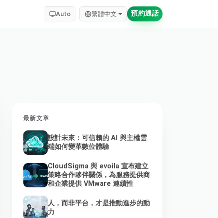
預約通話
Auto
繁體中文
最新文章
設計未來：可信賴的 AI 與主權雲
端如何變革數位體驗
CloudSigma 與 evoila 宣布建立
策略合作夥伴關係，為服務提供商
和企業提供 VMware 連續性
人，而非平台，才是推動進步的動
力