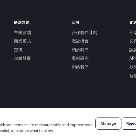
解決方案
公司
資
主權雲端
合作夥伴計劃
部
商業模式
職缺機會
文
定價
關於我們
認
永續發展
案例研究
AP
聯絡我們
狀
智
Manage
Reje
with your consent, to measure traffic and improve your
隱私權政策
·
服務條款
ential, or choose what to allow.