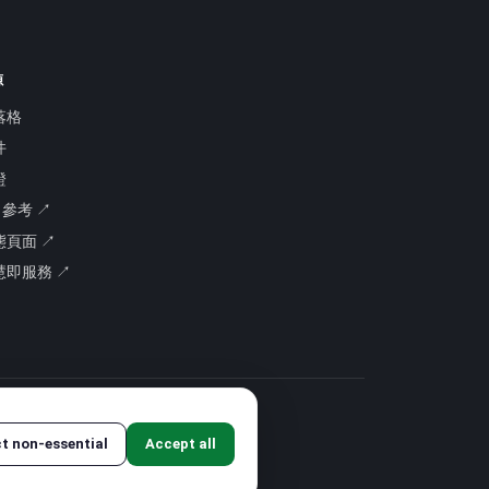
源
落格
件
證
I 參考 ↗
態頁面 ↗
慧即服務 ↗
ct non-essential
Accept all