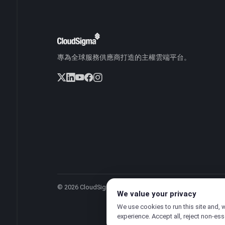
專為全球服務供應商打造的主權雲端平台。
© 2026 CloudSigma Holding AG.
版權所有
.
We value your privacy
We use cookies to run this site and, 
experience. Accept all, reject non-ess