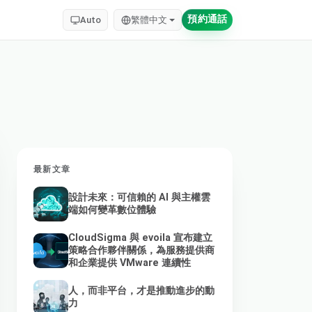
預約通話
Auto
繁體中文
最新文章
設計未來：可信賴的 AI 與主權雲
端如何變革數位體驗
CloudSigma 與 evoila 宣布建立
策略合作夥伴關係，為服務提供商
和企業提供 VMware 連續性
人，而非平台，才是推動進步的動
力