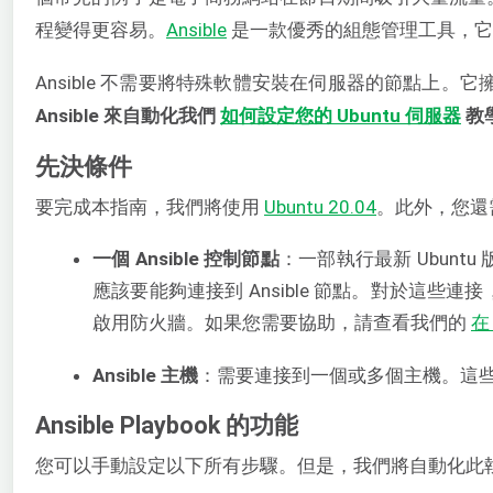
程變得更容易。
Ansible
是一款優秀的組態管理工具，它
Ansible 不需要將特殊軟體安裝在伺服器的節點上
Ansible 來自動化我們
如何設定您的 Ubuntu 伺服器
教
先決條件
要完成本指南，我們將使用
Ubuntu 20.04
。此外，您還
一個 Ansible 控制節點
：一部執行最新 Ubuntu
應該要能夠連接到 Ansible 節點。對於這些連接
啟用防火牆。如果您需要協助，請查看我們的
在 
Ansible 主機
：需要連接到一個或多個主機。這
Ansible Playbook 的功能
您可以手動設定以下所有步驟。但是，我們將自動化此執行