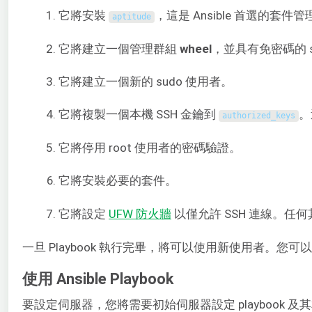
它將安裝
，這是 Ansible 首選的套件
aptitude
它將建立一個管理群組
wheel
，並具有免密碼的 s
它將建立一個新的 sudo 使用者。
它將複製一個本機 SSH 金鑰到
。
authorized_keys
它將停用 root 使用者的密碼驗證。
它將安裝必要的套件。
它將設定
UFW 防火牆
以僅允許 SSH 連線。任
一旦 Playbook 執行完畢，將可以使用新使用者。您
使用 Ansible Playbook
要設定伺服器，您將需要初始伺服器設定 playbook