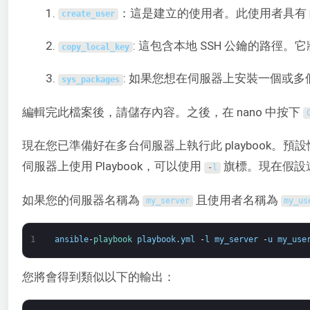
：這是建立的使用者。此使用者具有
create_user
: 這包含本地 SSH 公鑰的路徑
copy_local_key
: 如果您想在伺服器上安裝一個或
sys_packages
編輯完此檔案後，請儲存內容。之後，在 nano 中按下
現在您已準備好在多台伺服器上執行此 playbook。預
伺服器上使用 Playbook，可以使用
旗標。現在假設
-
l
如果您的伺服器名稱為
且使用者名稱為
my_server
my_us
1
ansible
-
playbook 
playbook
.
yml
-
l
my_server
-
u
my_use
您將會得到類似以下的輸出：