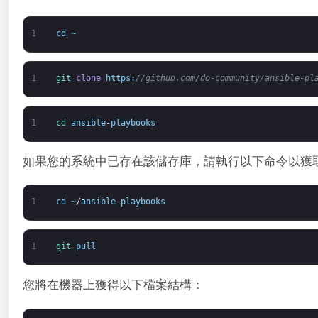
1
cd
~
1
git 
clone
https
:
//github.com/do-community/ansible-pl
1
cd 
ansible
-
playbooks
如果您的系統中已存在該儲存庫，請執行以下命令以獲
1
cd
~
/
ansible
-
playbooks
1
git 
pull
您將在機器上獲得以下檔案結構：