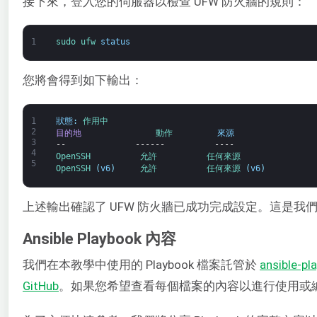
接下來，登入您的伺服器以檢查 UFW 防火牆的規則：
1
sudo 
ufw 
status
您將會得到如下輸出：
1
狀態
:
作用中
2
目的地
動作         
來源
3
--
------
----
4
OpenSSH          
允許          
任何來源
5
OpenSSH
(
v6
)
允許          
任何來源
(
v6
)
上述輸出確認了 UFW 防火牆已成功完成設定。這是我們 
Ansible Playbook 內容
我們在本教學中使用的 Playbook 檔案託管於
ansible-p
GitHub
。如果您希望查看每個檔案的內容以進行使用或