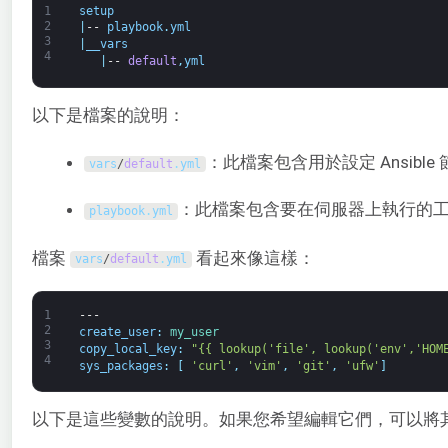
1
setup
2
|
--
playbook
.
yml
3
|
__vars
4
|
--
default
,
yml
以下是檔案的說明：
：此檔案包含用於設定 Ansible
vars
/
default
.
yml
：此檔案包含要在伺服器上執行的
playbook
.
yml
檔案
看起來像這樣：
vars
/
default
.
yml
1
---
2
create_user
:
my_user
3
copy_local_key
:
"{{ lookup('file', lookup('env','HOM
4
sys_packages
:
[
'curl'
,
'vim'
,
'git'
,
'ufw'
]
以下是這些變數的說明。如果您希望編輯它們，可以將