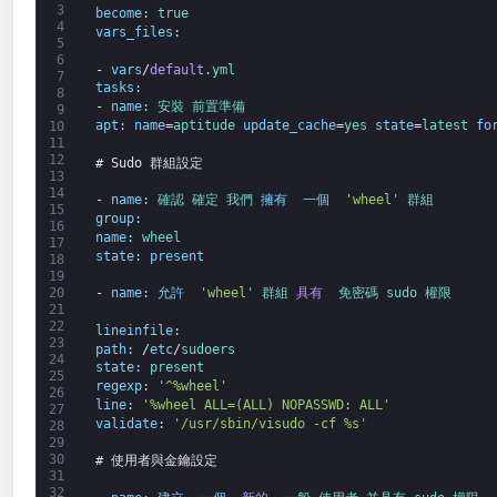
3
become
:
true
4
vars_files
:
5
6
-
vars
/
default
.
yml
7
tasks
:
8
-
name
:
安裝 
前置準備
9
apt
:
name
=
aptitude 
update_cache
=
yes 
state
=
latest 
fo
10
11
12
# Sudo 群組設定
13
14
-
name
:
確認 
確定 
我們 
擁有 
一個 
'wheel'
群組
15
group
:
16
name
:
wheel
17
state
:
present
18
19
20
-
name
:
允許 
'wheel'
群組 
具有 
免密碼 
sudo 
權限
21
22
lineinfile
:
23
path
:
/
etc
/
sudoers
24
state
:
present
25
regexp
:
'^%wheel'
26
line
:
'%wheel ALL=(ALL) NOPASSWD: ALL'
27
validate
:
'/usr/sbin/visudo -cf %s'
28
29
30
# 使用者與金鑰設定
31
32