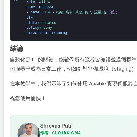
rule
:
allow
name
:
OpenSSH
-
name
:
UFW
-
拒絕 
所有 
其他 
傳入 
流量 
依 
預設
ufw
:
state
:
enabled
policy
:
deny
direction
:
incoming
結論
自動化是 IT 的關鍵，能確保所有流程皆無誤並遵循
伺服器已成為日常工作，例如針對預備環境（staging）
在本教學中，我們示範了如何使用 Ansible 實現
祝您使用愉快！
Shreyas Patil
作者
· CLOUDSIGMA