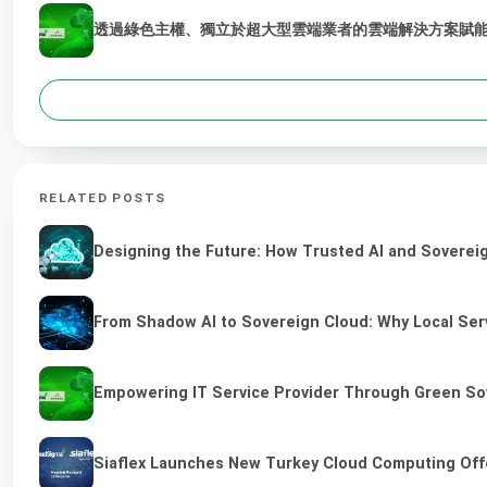
透過綠色主權、獨立於超大型雲端業者的雲端解決方案賦能 
RELATED POSTS
Designing the Future: How Trusted AI and Sovereig
From Shadow AI to Sovereign Cloud: Why Local Serv
Empowering IT Service Provider Through Green So
Siaflex Launches New Turkey Cloud Computing Off