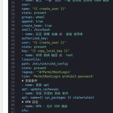
-
name
:
建立 
一個 
新的 
一般 
使用者 
並具有 
sudo 
權限
33
user
:
34
name
:
"{{ create_user }}"
35
state
:
present
36
groups
:
wheel
37
append
:
true
38
39
create_home
:
true
40
shell
:
/
bin
/
bash
41
-
name
:
設定 
授權 
金鑰 
給 
遠端 
使用者
42
authorized_key
:
43
user
:
"{{ create_user }}"
44
state
:
present
45
key
:
"{{ copy_local_key }}"
46
-
name
:
停用 
密碼 
驗證 
給 
root
47
48
lineinfile
:
49
path
:
/
etc
/
ssh
/
sshd_config
50
state
:
present
51
regexp
:
'^#?PermitRootLogin'
52
line
:
'PermitRootLogin prohibit-password'
53
# 安裝套件
54
-
name
:
更新 
apt
55
apt
:
update_cache
=
yes
56
-
name
:
安裝 
所需的 
系統 
套件
57
58
apt
:
name
=
{
{
sys_packages
}
}
state
=
latest
59
# UFW 設定
60
-
name
:
UFW
-
允許 
SSH 
連線
61
ufw
:
62