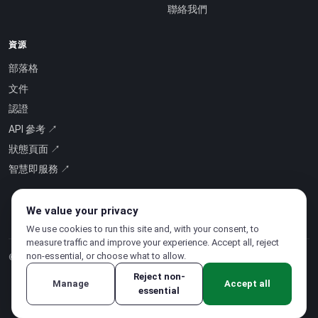
聯絡我們
資源
部落格
文件
認證
API 參考 ↗
狀態頁面 ↗
智慧即服務 ↗
We value your privacy
We use cookies to run this site and, with your consent, to
measure traffic and improve your experience. Accept all, reject
non-essential, or choose what to allow.
© 2026 CloudSigma Holding AG.
版權所有
.
Reject non-
Manage
Accept all
essential
隱私權政策
·
服務條款