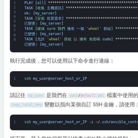
1
PLAY
[
all
]
*****************************************
2
TASK
[
收集 
主機資訊
]
*********************************
3
ok
:
[
my_server
]
4
TASK
[
安裝 
前置需求
]
*********************************
5
已變更
:
[
my_server
]
6
TASK
[
確保 
sure 
我們 
擁有
一個
'wheel'
群組
]
**********
7
已變更
:
[
my_server
]
8
TASK
[
允許
'wheel'
群組 
以
擁有 
免密碼 
sudo
]
**********
9
已變更
:
[
my_server
]
執行完成後，您可以使用以下命令進行連線：
1
ssh 
my_user
@
server_host_or_IP
請記住
是我們在
檔案中使用的
my_user
vars
/
default
.
yml
變數以指向某個自訂 SSH 金鑰，請使用
copy_local_key
1
ssh 
my_user
@
server_host_or_IP
-
i
~
/
.
ssh
/
ansible_cont