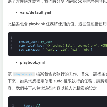
為了方便快速參考，我們將分享 Playbook 的完整內
vars/default.yml
此檔案包含 playbook 任務將使用的值。這些值包
1
---
2
create_user
:
my_user
3
copy_local_key
:
"{{ lookup('file', lookup('env','HOM
4
sys_packages
:
[
'curl'
,
'vim'
,
'git'
,
'ufw'
]
playbook.yml
該
檔案包含要執行的工作。首先，該檔案
playbook
.
yml
下來，如果您想指定使用 sudo 權限執行的任務，請
容。我們接下來包含這些內容以載入此檔案的設定：
1
---
2
-
hosts
:
all