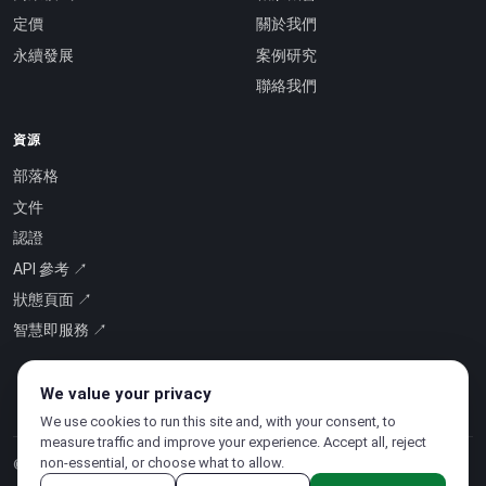
定價
關於我們
永續發展
案例研究
聯絡我們
資源
部落格
文件
認證
API 參考 ↗
狀態頁面 ↗
智慧即服務 ↗
We value your privacy
We use cookies to run this site and, with your consent, to
measure traffic and improve your experience. Accept all, reject
non-essential, or choose what to allow.
© 2026 CloudSigma Holding AG.
版權所有
.