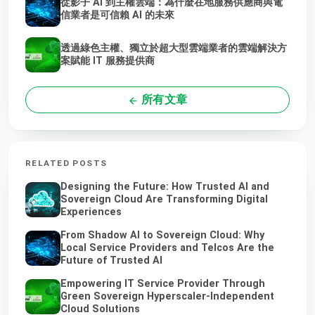
從影子 AI 到主權雲端：為什麼在地服務供應商與電
信業者是可信賴 AI 的未來
透過綠色主權、獨立於超大型雲端業者的雲端解決方
案賦能 IT 服務提供商
所有文章
RELATED POSTS
Designing the Future: How Trusted AI and
Sovereign Cloud Are Transforming Digital
Experiences
From Shadow AI to Sovereign Cloud: Why
Local Service Providers and Telcos Are the
Future of Trusted AI
Empowering IT Service Provider Through
Green Sovereign Hyperscaler-Independent
Cloud Solutions