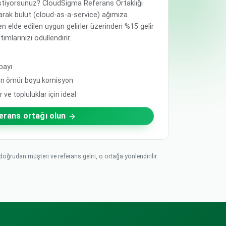
tiyorsunuz? CloudSigma Referans Ortaklığı
arak bulut (cloud-as-a-service) ağımıza
en elde edilen uygun gelirler üzerinden %15 gelir
ımlarınızı ödüllendirir.
payı
den ömür boyu komisyon
ve topluluklar için ideal
erans ortağı olun
ğrudan müşteri ve referans geliri, o ortağa yönlendirilir.