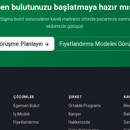
n bulutunuzu başlatmaya hazır mı
Sigma bulut sunucularını kendi markanız altında pazarınıza sunma
ekibimizle görüşün.
Görüşme Planlayın
Fiyatlandırma Modelini Görü
ÇÖZÜMLER
ŞIRKET
KA
Egemen Bulut
Ortaklık Programı
Blo
İş Modeli
Kariyer
Bel
Fiyatlandırma
Hakkımızda
Ser