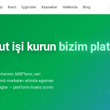
iz
Kanıt
İçgörüler
Kaynaklar
Hakkında
Blog
ut işi kurun
bizim pla
erinin, MSP'lerin, veri
kendi markaları altında egemen
ağlar — platform lisans ücreti