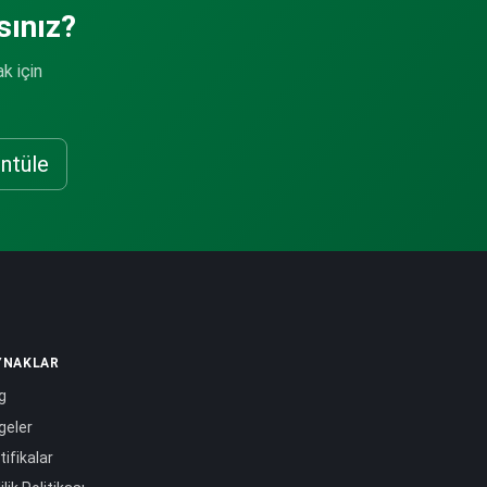
sınız?
k için
ntüle
YNAKLAR
g
geler
tifikalar