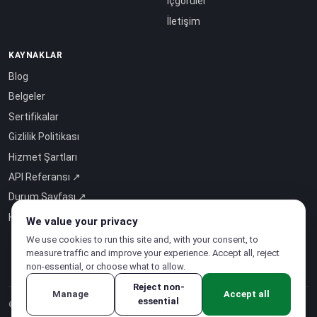
İçgörüler
İletişim
KAYNAKLAR
Blog
Belgeler
Sertifikalar
Gizlilik Politikası
Hizmet Şartları
API Referansı ↗
Durum Sayfası ↗
Hizmet-Olarak-Zeka ↗
We value your privacy
We use cookies to run this site and, with your consent, to
measure traffic and improve your experience. Accept all, reject
non-essential, or choose what to allow.
Reject non-
Manage
Accept all
essential
© 2026 CloudSigma Holding AG.
Tüm hakları saklıdır
.