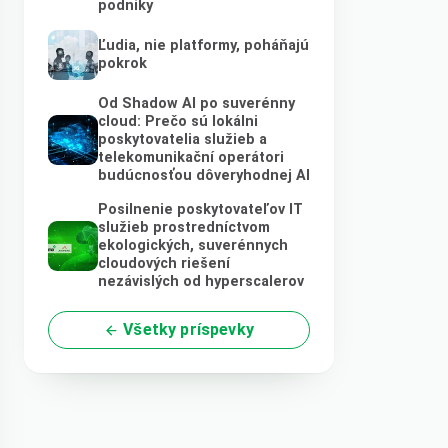
podniky
Ľudia, nie platformy, poháňajú
pokrok
Od Shadow AI po suverénny
cloud: Prečo sú lokálni
poskytovatelia služieb a
telekomunikační operátori
budúcnosťou dôveryhodnej AI
Posilnenie poskytovateľov IT
služieb prostredníctvom
ekologických, suverénnych
cloudových riešení
nezávislých od hyperscalerov
Všetky príspevky