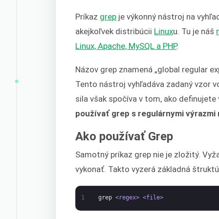
Príkaz
grep
je výkonný nástroj na vyhľa
akejkoľvek distribúcii
Linux
u. Tu je náš
Linux, Apache, MySQL a PHP
.
Názov grep znamená „global regular exp
Tento nástroj vyhľadáva zadaný vzor vo
sila však spočíva v tom, ako definujete
používať grep s regulárnymi výrazmi 
Ako používať Grep
Samotný príkaz grep nie je zložitý. Vy
vykonať. Takto vyzerá základná štruktú
1
grep
<regex>
<file>