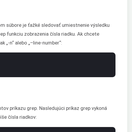
kom súbore je ťažké sledovať umiestnenie výsledku
ep funkciu zobrazenia čísla riadku. Ak chcete
nak „-n“ alebo „–line-number“:
v príkazu grep. Nasledujúci príkaz grep vykoná
še čísla riadkov: