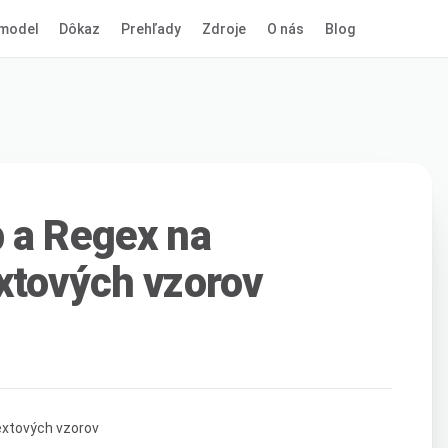
model
Dôkaz
Prehľady
Zdroje
O nás
Blog
 a Regex na
xtových vzorov