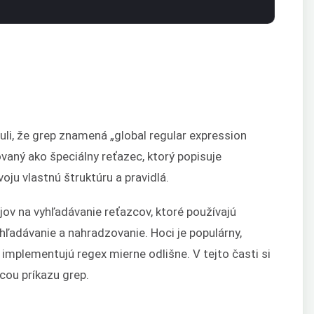
li, že grep znamená „global regular expression
ovaný ako špeciálny reťazec, ktorý popisuje
oju vlastnú štruktúru a pravidlá.
ov na vyhľadávanie reťazcov, ktoré používajú
hľadávanie a nahradzovanie. Hoci je populárny,
 implementujú regex mierne odlišne. V tejto časti si
ou príkazu grep.