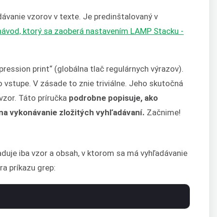
dávanie vzorov v texte. Je predinštalovaný v
návod, ktorý sa zaoberá nastavením LAMP Stacku -
ression print“ (globálna tlač regulárnych výrazov).
 vstupe. V zásade to znie triviálne. Jeho skutočná
 vzor. Táto príručka
podrobne popisuje, ako
na vykonávanie zložitých vyhľadávaní.
Začnime!
žaduje iba vzor a obsah, v ktorom sa má vyhľadávanie
ra príkazu grep: