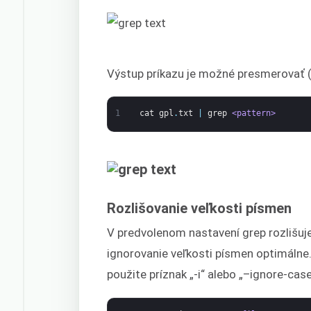
Výstup príkazu je možné presmerovať (
1
cat
gpl
.
txt
|
grep
<pattern>
Rozlišovanie veľkosti písmen
V predvolenom nastavení grep rozlišuj
ignorovanie veľkosti písmen optimálne.
použite príznak „-i“ alebo „–ignore-case