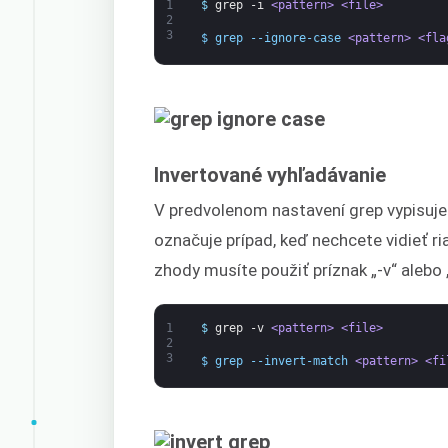
1
$
grep
-i
<pattern>
<file>
2
3
$ grep --ignore-case 
<pattern>
<fla
Invertované vyhľadávanie
V predvolenom nastavení grep vypisuje 
označuje prípad, keď nechcete vidieť ri
zhody musíte použiť príznak „-v“ alebo
1
$
grep
-v
<pattern>
<file>
2
3
$ grep --invert-match 
<pattern>
<fi