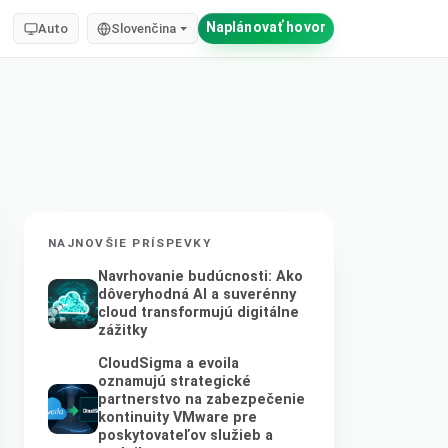
Naplánovať hovor
Auto
Slovenčina
NAJNOVŠIE PRÍSPEVKY
Navrhovanie budúcnosti: Ako
dôveryhodná AI a suverénny
cloud transformujú digitálne
zážitky
CloudSigma a evoila
oznamujú strategické
partnerstvo na zabezpečenie
kontinuity VMware pre
poskytovateľov služieb a