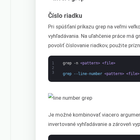
Číslo riadku
Pri spúšťaní príkazu grep na veľmi veľ
vyhľadávania. Na uľahčenie práce má gr
povoliť číslovanie riadkov, použite príz
1
grep
-n
<pattern>
<file>
2
3
grep --line-number 
<pattern>
<file>
Je možné kombinovať viacero argumento
invertované vyhľadávanie a zároveň vypí