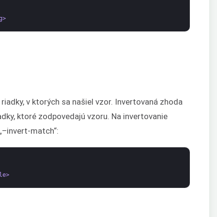
g>
riadky, v ktorých sa našiel vzor. Invertovaná zhoda
adky, ktoré zodpovedajú vzoru. Na invertovanie
 „–invert-match“:
le>