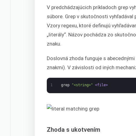
V predchádzajúcich príkladoch grep v
súbore. Grep v skutočnosti vyhľadával
Vzory regexu, ktoré definujú vyhľadáva
„literály“. Názov pochádza zo skutočno
znaku.
Doslovná zhoda funguje s abecednými a
znakmi). V závislosti od iných mechan
1
grep
"<string>"
<file>
Zhoda s ukotvením