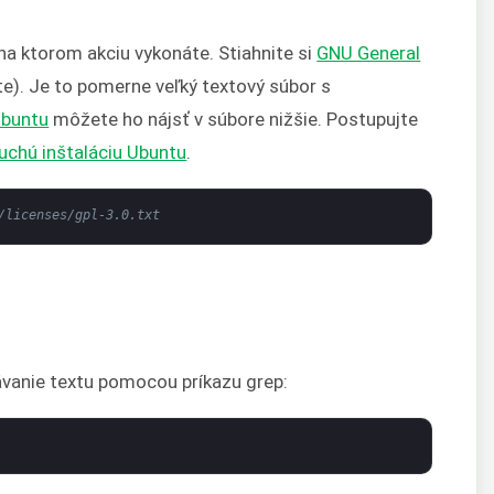
 na ktorom akciu vykonáte. Stiahnite si
GNU General
). Je to pomerne veľký textový súbor s
buntu
môžete ho nájsť v súbore nižšie. Postupujte
uchú inštaláciu Ubuntu
.
/licenses/gpl-3.0.txt
vanie textu pomocou príkazu grep: