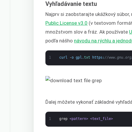
Vyhľadávanie textu
Najprv si zaobstarajte ukážkový súbor,
Public License v3.0
(v textovom formáte
množstvom slov a fráz. Ak používate
U
podľa nášho
návodu na rýchlu a jednod
1
curl
-
o
gpl
.
txt 
https
:
//www.gnu.org
Ďalej môžete vykonať základné vyhľadá
1
grep
<pattern>
<text_file>