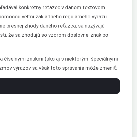
yhľadával konkrétny reťazec v danom textovom
 pomocou veľmi základného regulárneho výrazu.
nie presnej zhody daného reťazca, sa nazývajú
sti, že sa zhodujú so vzorom doslovne, znak po
 číselnymi znakmi (ako aj s niektorými špeciálnymi
izmov výrazov sa však toto správanie môže zmeniť: