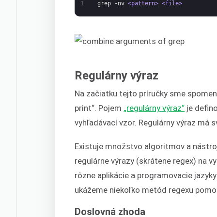
1
grep
-nv
<pattern>
<file>
Regulárny výraz
Na začiatku tejto príručky sme spomenu
print“. Pojem
„regulárny výraz“
je defin
vyhľadávací vzor. Regulárny výraz má sv
Existuje množstvo algoritmov a nástroj
regulárne výrazy (skrátene regex) na vy
rôzne aplikácie a programovacie jazyky
ukážeme niekoľko metód regexu pomoc
Doslovná zhoda