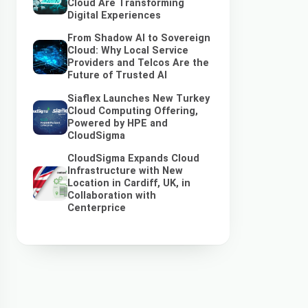
Cloud Are Transforming
Digital Experiences
From Shadow AI to Sovereign
Cloud: Why Local Service
Providers and Telcos Are the
Future of Trusted AI
Siaflex Launches New Turkey
Cloud Computing Offering,
Powered by HPE and
CloudSigma
CloudSigma Expands Cloud
Infrastructure with New
Location in Cardiff, UK, in
Collaboration with
Centerprice