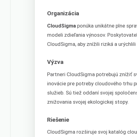
Organizácia
CloudSigma
ponúka unikátne plne spr
modeli zdieľania výnosov. Poskytovatel
CloudSigma, aby znížili riziká a urýchlil
Výzva
Partneri CloudSigma potrebujú znížiť 
inovácie pre potreby cloudového trhu p
služieb. Sú tiež oddaní svojej spoloč
znižovania svojej ekologickej stopy.
Riešenie
CloudSigma rozširuje svoj katalóg clo