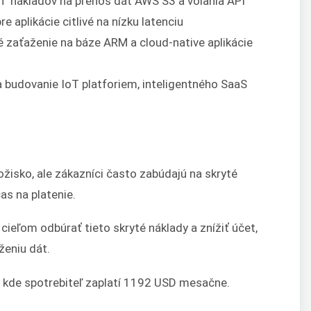
ch“ nákladov na prenos dát AWS S3 a volania API
 aplikácie citlivé na nízku latenciu
 zaťaženie na báze ARM a cloud-native aplikácie
 budovanie IoT platforiem, inteligentného SaaS
ožisko, ale zákazníci často zabúdajú na skryté
as na platenie.
 cieľom odbúrať tieto skryté náklady a znížiť účet,
ženiu dát.
 kde spotrebiteľ zaplatí 1192 USD mesačne.