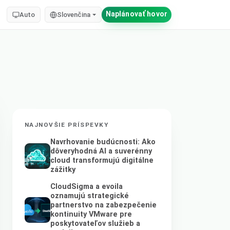
Naplánovať hovor
Auto
Slovenčina
NAJNOVŠIE PRÍSPEVKY
Navrhovanie budúcnosti: Ako
dôveryhodná AI a suverénny
cloud transformujú digitálne
zážitky
CloudSigma a evoila
oznamujú strategické
partnerstvo na zabezpečenie
kontinuity VMware pre
poskytovateľov služieb a