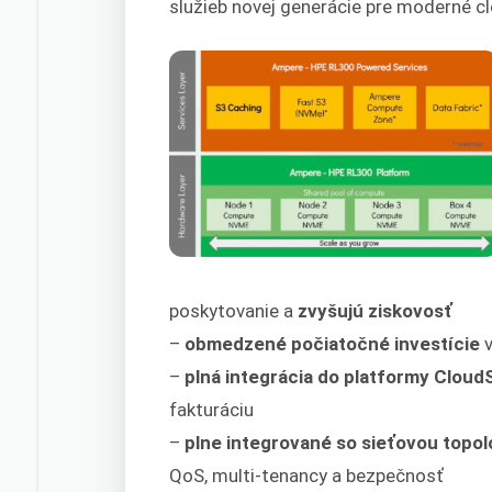
služieb novej generácie pre moderné cl
poskytovanie a
zvyšujú ziskovosť
–
obmedzené počiatočné investície
v
–
plná integrácia do platformy Clou
fakturáciu
–
plne integrované so sieťovou topo
QoS, multi-tenancy a bezpečnosť