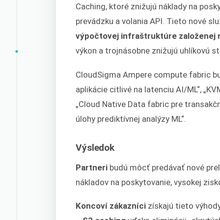
Caching, ktoré znižujú náklady na posk
prevádzku a volania API. Tieto nové s
výpočtovej infraštruktúre založene
výkon a trojnásobne znižujú uhlíkovú s
CloudSigma Ampere compute fabric bud
aplikácie citlivé na latenciu AI/ML“, „K
„Cloud Native Data fabric pre transakč
úlohy prediktívnej analýzy ML“.
Výsledok
Partneri
budú môcť predávať nové prel
nákladov na poskytovanie, vysokej zisko
Koncoví zákazníci
získajú tieto výhody