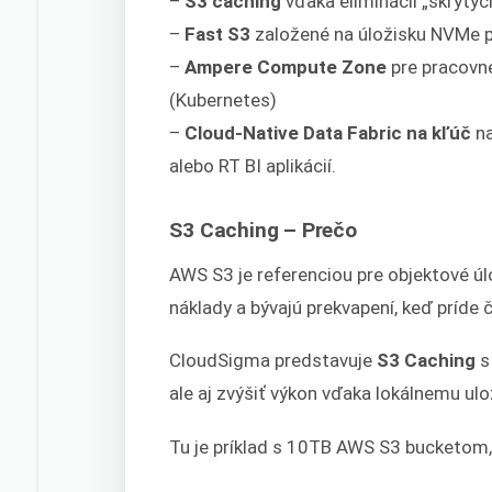
–
S3 caching
vďaka eliminácii „skrytý
–
Fast S3
založené na úložisku NVMe pre
–
Ampere Compute Zone
pre pracovné
(Kubernetes)
–
Cloud-Native Data Fabric na kľúč
na
alebo RT BI aplikácií.
S3 Caching – Prečo
AWS S3 je referenciou pre objektové úl
náklady a bývajú prekvapení, keď príde č
CloudSigma predstavuje
S3 Caching
s
ale aj zvýšiť výkon vďaka lokálnemu ulo
Tu je príklad s 10TB AWS S3 bucketom,