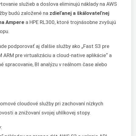
ytovanie služieb a doslova eliminujú náklady na AWS
lužby budú založené na
zdieľanej a škálovateľnej
j na Ampere
a HPE RL300, ktoré trojnásobne zvyšujú
topu.
e podporovať aj ďalšie služby ako „Fast S3 pre
VM ARM pre virtualizáciu a cloud-native aplikácie“ a
né spracovanie, BI analýzu v reálnom čase alebo
omové cloudové služby pri zachovaní nízkych
vosti a znižovaní svojej uhlíkovej stopy.
: