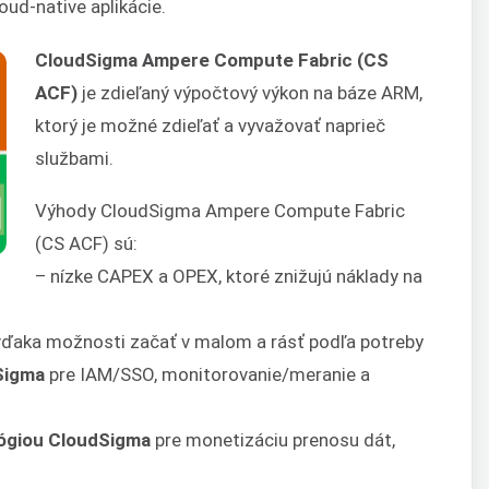
oud-native aplikácie.
CloudSigma Ampere Compute Fabric (CS
ACF)
je zdieľaný výpočtový výkon na báze ARM,
ktorý je možné zdieľať a vyvažovať naprieč
službami.
Výhody CloudSigma Ampere Compute Fabric
(CS ACF) sú:
– nízke CAPEX a OPEX, ktoré znižujú náklady na
ďaka možnosti začať v malom a rásť podľa potreby
dSigma
pre IAM/SSO, monitorovanie/meranie a
lógiou CloudSigma
pre monetizáciu prenosu dát,