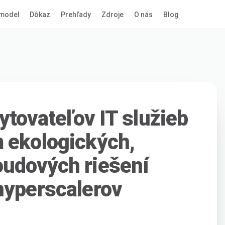
model
Dôkaz
Prehľady
Zdroje
O nás
Blog
ytovateľov IT služieb
 ekologických,
oudových riešení
hyperscalerov