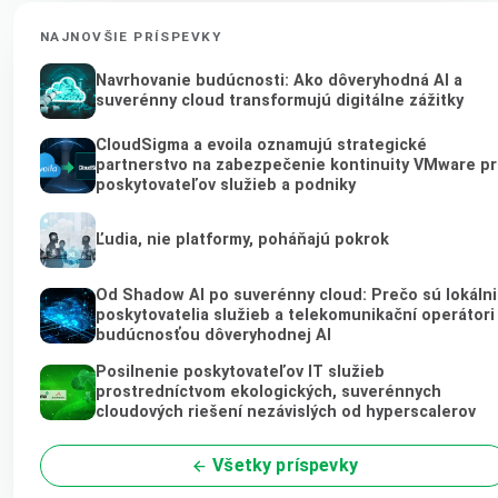
NAJNOVŠIE PRÍSPEVKY
Navrhovanie budúcnosti: Ako dôveryhodná AI a
suverénny cloud transformujú digitálne zážitky
CloudSigma a evoila oznamujú strategické
partnerstvo na zabezpečenie kontinuity VMware p
poskytovateľov služieb a podniky
Ľudia, nie platformy, poháňajú pokrok
Od Shadow AI po suverénny cloud: Prečo sú lokálni
poskytovatelia služieb a telekomunikační operátori
budúcnosťou dôveryhodnej AI
Posilnenie poskytovateľov IT služieb
prostredníctvom ekologických, suverénnych
cloudových riešení nezávislých od hyperscalerov
Všetky príspevky