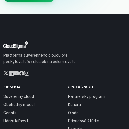
Platforma suverénneho cloudu pre
poskytovateľov služieb na celom svete.
RIEŠENIA
SPOLOČNOSŤ
Suverénny cloud
Partnerský program
Obchodný model
Kariéra
Cenník
O nás
Udržateľnosť
Prípadové štúdie