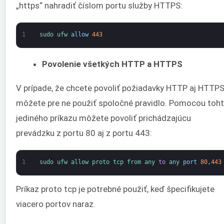
„https“ nahradiť číslom portu služby HTTPS:
1
sudo 
ufw 
allow
443
Povolenie všetkých HTTP a HTTPS
V prípade, že chcete povoliť požiadavky HTTP aj HTTPS
môžete pre ne použiť spoločné pravidlo. Pomocou toh
jediného príkazu môžete povoliť prichádzajúcu
prevádzku z portu 80 aj z portu 443:
1
sudo 
ufw 
allow 
proto 
tcp 
from 
any 
to
any 
port
80
,
443
Príkaz proto tcp je potrebné použiť, keď špecifikujete
viacero portov naraz.