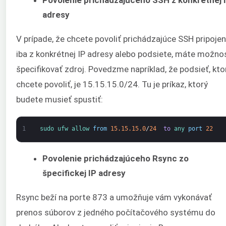
adresy
V prípade, že chcete povoliť prichádzajúce SSH pripojen
iba z konkrétnej IP adresy alebo podsiete, máte možno
špecifikovať zdroj. Povedzme napríklad, že podsieť, kto
chcete povoliť, je 15.15.15.0/24. Tu je príkaz, ktorý
budete musieť spustiť:
1
sudo 
ufw 
allow 
from
15.15.15.0
/
24
to
any 
port
22
Povolenie prichádzajúceho Rsync zo
špecifickej IP adresy
Rsync beží na porte 873 a umožňuje vám vykonávať
prenos súborov z jedného počítačového systému do