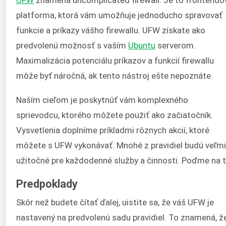
platforma, ktorá vám umožňuje jednoducho spravovať
funkcie a príkazy vášho firewallu. UFW získate ako
predvolenú možnosť s vaším
Ubuntu
serverom.
Maximalizácia potenciálu príkazov a funkcií firewallu
môže byť náročná, ak tento nástroj ešte nepoznáte.
Naším cieľom je poskytnúť vám komplexného
sprievodcu, ktorého môžete použiť ako začiatočník.
Vysvetlenia doplníme príkladmi rôznych akcií, ktoré
môžete s UFW vykonávať. Mnohé z pravidiel budú veľmi
užitočné pre každodenné služby a činnosti. Poďme na t
Predpoklady
Skôr než budete čítať ďalej, uistite sa, že váš UFW je
nastavený na predvolenú sadu pravidiel. To znamená, ž