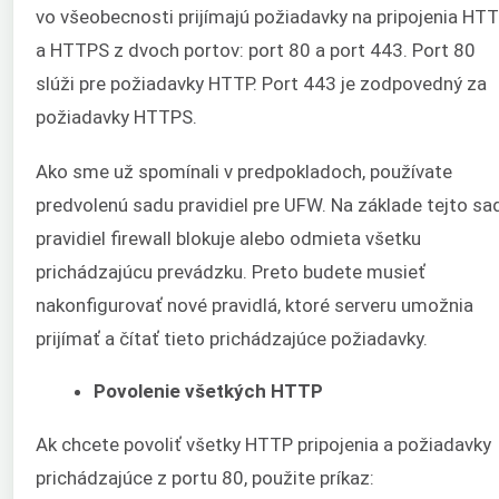
vo všeobecnosti prijímajú požiadavky na pripojenia HT
a HTTPS z dvoch portov: port 80 a port 443. Port 80
slúži pre požiadavky HTTP. Port 443 je zodpovedný za
požiadavky HTTPS.
Ako sme už spomínali v predpokladoch, používate
predvolenú sadu pravidiel pre UFW. Na základe tejto sa
pravidiel firewall blokuje alebo odmieta všetku
prichádzajúcu prevádzku. Preto budete musieť
nakonfigurovať nové pravidlá, ktoré serveru umožnia
prijímať a čítať tieto prichádzajúce požiadavky.
Povolenie všetkých HTTP
Ak chcete povoliť všetky HTTP pripojenia a požiadavky
prichádzajúce z portu 80, použite príkaz: