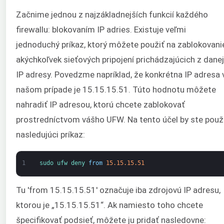
Začnime jednou z najzákladnejších funkcií každého
firewallu: blokovaním IP adries. Existuje veľmi
jednoduchý príkaz, ktorý môžete použiť na zablokovani
akýchkoľvek sieťových pripojení prichádzajúcich z danej
IP adresy. Povedzme napríklad, že konkrétna IP adresa 
našom prípade je 15.15.15.51. Túto hodnotu môžete
nahradiť IP adresou, ktorú chcete zablokovať
prostredníctvom vášho UFW. Na tento účel by ste použi
nasledujúci príkaz:
1
sudo 
ufw 
deny 
from
15.15.15.51
Tu 'from 15.15.15.51' označuje iba zdrojovú IP adresu,
ktorou je „15.15.15.51“. Ak namiesto toho chcete
špecifikovať podsieť, môžete ju pridať nasledovne: