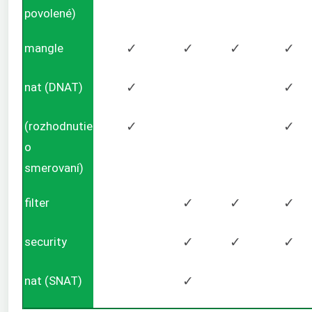
povolené)
mangle
✓
✓
✓
✓
nat (DNAT)
✓
✓
(rozhodnutie
✓
✓
o
smerovaní)
filter
✓
✓
✓
security
✓
✓
✓
nat (SNAT)
✓