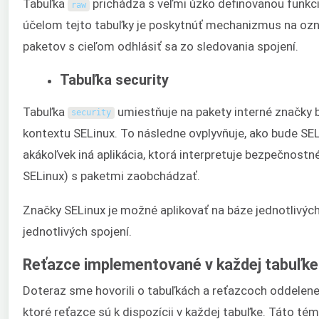
Tabuľka
prichádza s veľmi úzko definovanou funkc
raw
účelom tejto tabuľky je poskytnúť mechanizmus na oz
paketov s cieľom odhlásiť sa zo sledovania spojení.
Tabuľka security
Tabuľka
umiestňuje na pakety interné značky
security
kontextu SELinux. To následne ovplyvňuje, ako bude SEL
akákoľvek iná aplikácia, ktorá interpretuje bezpečnostn
SELinux) s paketmi zaobchádzať.
Značky SELinux je možné aplikovať na báze jednotlivýc
jednotlivých spojení.
Reťazce implementované v každej tabuľke
Doteraz sme hovorili o tabuľkách a reťazcoch oddelene. 
ktoré reťazce sú k dispozícii v každej tabuľke. Táto tém