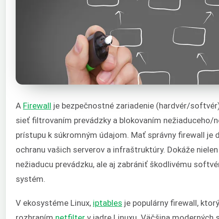
A
Firewall
je bezpečnostné zariadenie (hardvér/softvér)
sieť filtrovaním prevádzky a blokovaním nežiaduceho/
prístupu k súkromným údajom. Mať správny firewall je d
ochranu vašich serverov a infraštruktúry. Dokáže nielen
nežiaducu prevádzku, ale aj zabrániť škodlivému softvér
systém.
V ekosystéme Linux,
iptables
je populárny firewall, kto
rozhraním
netfilter
v jadre Linuxu. Väčšina moderných 