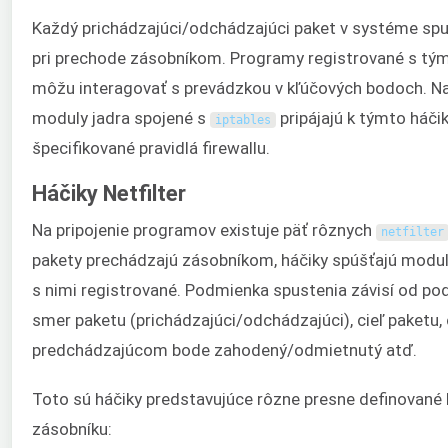
Každý prichádzajúci/odchádzajúci paket v systéme spus
pri prechode zásobníkom. Programy registrované s tým
môžu interagovať s prevádzkou v kľúčových bodoch. N
moduly jadra spojené s
pripájajú k týmto háčik
iptables
špecifikované pravidlá firewallu.
Háčiky Netfilter
Na pripojenie programov existuje päť rôznych
netfilter
pakety prechádzajú zásobníkom, háčiky spúšťajú moduly
s nimi registrované. Podmienka spustenia závisí od po
smer paketu (prichádzajúci/odchádzajúci), cieľ paketu, č
predchádzajúcom bode zahodený/odmietnutý atď.
Toto sú háčiky predstavujúce rôzne presne definované
zásobníku: