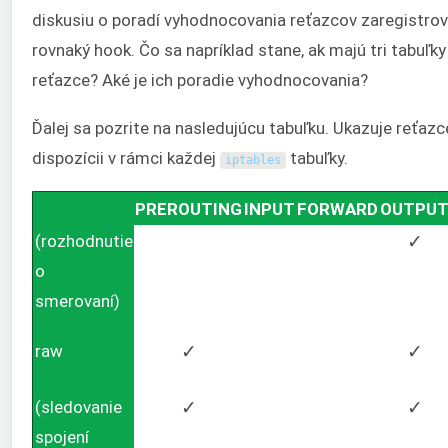
diskusiu o poradí vyhodnocovania reťazcov zaregistro
rovnaký hook. Čo sa napríklad stane, ak majú tri tabuľk
reťazce? Aké je ich poradie vyhodnocovania?
Ďalej sa pozrite na nasledujúcu tabuľku. Ukazuje reťazce
dispozícii v rámci každej
tabuľky.
iptables
PREROUTING
INPUT
FORWARD
OUTPU
(rozhodnutie
✓
o
smerovaní)
raw
✓
✓
(sledovanie
✓
✓
spojení