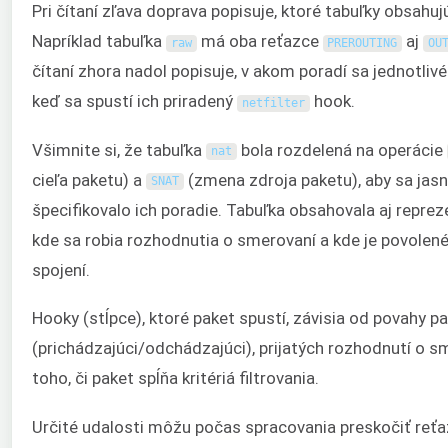
Pri čítaní zľava doprava popisuje, ktoré tabuľky obsahuj
Napríklad tabuľka
má oba reťazce
aj
raw
PREROUTING
OU
čítaní zhora nadol popisuje, v akom poradí sa jednotlivé
keď sa spustí ich priradený
hook.
netfilter
Všimnite si, že tabuľka
bola rozdelená na operácie
nat
cieľa paketu) a
(zmena zdroja paketu), aby sa jasn
SNAT
špecifikovalo ich poradie. Tabuľka obsahovala aj repre
kde sa robia rozhodnutia o smerovaní a kde je povolen
spojení.
Hooky (stĺpce), ktoré paket spustí, závisia od povahy p
(prichádzajúci/odchádzajúci), prijatých rozhodnutí o s
toho, či paket spĺňa kritériá filtrovania.
Určité udalosti môžu počas spracovania preskočiť reťa