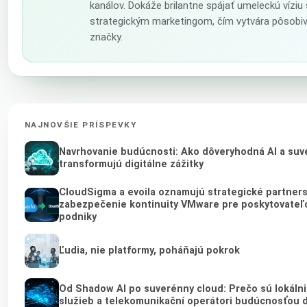
kanálov. Dokáže brilantne spájať umeleckú víziu
strategickým marketingom, čím vytvára pôsobiv
značky.
NAJNOVŠIE PRÍSPEVKY
Navrhovanie budúcnosti: Ako dôveryhodná AI a suv
transformujú digitálne zážitky
CloudSigma a evoila oznamujú strategické partners
zabezpečenie kontinuity VMware pre poskytovateľo
podniky
Ľudia, nie platformy, poháňajú pokrok
Od Shadow AI po suverénny cloud: Prečo sú lokálni
služieb a telekomunikační operátori budúcnosťou 