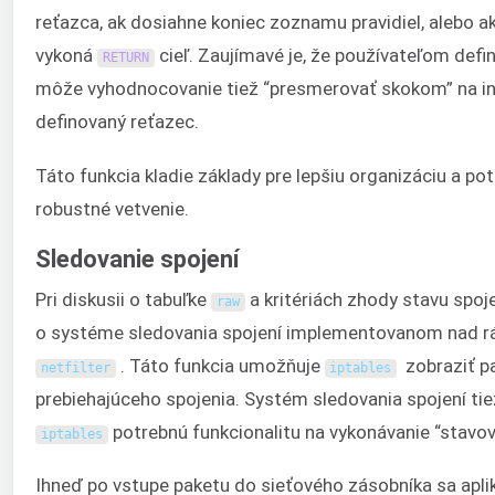
reťazca, ak dosiahne koniec zoznamu pravidiel, alebo a
vykoná
cieľ. Zaujímavé je, že používateľom defi
RETURN
môže vyhodnocovanie tiež “presmerovať skokom” na i
definovaný reťazec.
Táto funkcia kladie základy pre lepšiu organizáciu a po
robustné vetvenie.
Sledovanie spojení
Pri diskusii o tabuľke
a kritériách zhody stavu spoje
raw
o systéme sledovania spojení implementovanom nad
. Táto funkcia umožňuje
zobraziť pa
netfilter
iptables
prebiehajúceho spojenia. Systém sledovania spojení tie
potrebnú funkcionalitu na vykonávanie “stavov
iptables
Ihneď po vstupe paketu do sieťového zásobníka sa apli