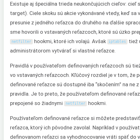
Existuje aj špeciálna trieda neukončujúcich cieľov: cieľ
target). Ciele skoku sú akcie vykonávané vtedy, keď sa
presunie z jedného reťazca do druhého na ďalšie sprac
sme hovorili o vstavaných reťazcoch, ktoré sú úzko pre
hookmi, ktoré ich volajú. Avšak
tiež
netfilter
iptables
administrátorom vytvárať si vlastné reťazce.
Pravidlá v používateľom definovaných reťazcoch sú ti
vo vstavaných reťazcoch. Kľúčový rozdiel je v tom, že
definované reťazce sú dostupné iba “skočením” na ne z
pravidla. Je to preto, že používateľom definované reťaz
prepojené so žiadnymi
hookmi.
netfilter
Používateľom definované reťazce si môžete predstaviť
reťazca, ktorý ich pôvodne zavolal. Napríklad v použív
definovanom reťazci sa vyhodnocovanie vráti späť do 