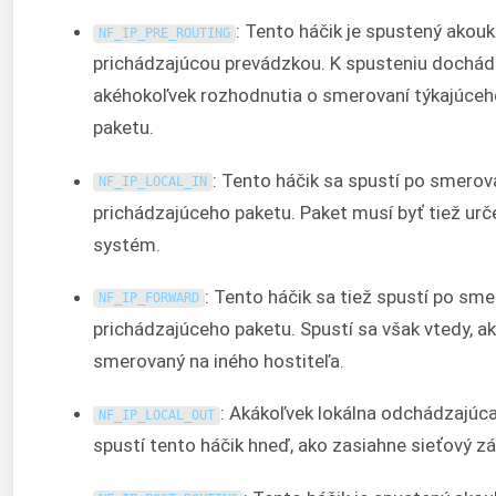
: Tento háčik je spustený akou
NF_IP_PRE_ROUTING
prichádzajúcou prevádzkou. K spusteniu dochádz
akéhokoľvek rozhodnutia o smerovaní týkajúceho
paketu.
: Tento háčik sa spustí po smerov
NF_IP_LOCAL_IN
prichádzajúceho paketu. Paket musí byť tiež urče
systém.
: Tento háčik sa tiež spustí po sme
NF_IP_FORWARD
prichádzajúceho paketu. Spustí sa však vtedy, a
smerovaný na iného hostiteľa.
: Akákoľvek lokálna odchádzajúc
NF_IP_LOCAL_OUT
spustí tento háčik hneď, ako zasiahne sieťový zá