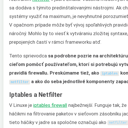
sa dodáva s týmito predinštalovanými nástrojmi. Ak ch
systémy využiť na maximum, je nevyhnutné porozumieť 
V opačnom prípade môže byť vývoj spoľahlivých pravidie
náročný. Mohlo by to viesť k vytváraniu zložitej syntax
prepojených častí v rámci frameworku atď.
Tento sprievodca
sa podrobne pozrie na architektúr
cieľom pomôcť používateľom, ktorí si potrebujú vytv
pravidlá firewallu. Preskúmame tiež, ako
kom
iptables
a ako do seba jednotlivé komponenty zapad
netfilter
Iptables a Netfilter
V Linuxe je
iptables
firewall
najbežnejší. Funguje tak, že
háčikmi na filtrovanie paketov v sieťovom zásobníku jad
tieto háčiky v jadre sa spoločne označujú ako
netfilter