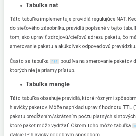
Tabuľka nat
Táto tabuľka implementuje pravidlá regulujúce NAT. Ke
do sieťového zásobníka, pravidlá popísané v tejto tabu
tom, ako upraviť zdrojovú/cieľovú adresu paketu, čo má
smerovanie paketu a akúkoľvek odpoveďovú prevádzku
Často sa tabuľka
používa na smerovanie paketov do
nat
ktorých nie je priamy prístup.
Tabuľka mangle
Táto tabuľka obsahuje pravidlá, ktoré rôznymi spôsobmi
hlavičky paketov. Môže napríklad upraviť hodnotu TTL (
paketu predĺžením/skrátením počtu platných sieťových
ktoré paket môže vydržať. Okrem toho môže tabuľka
m
ďalšie IP hlavičky podobným spôsobom.