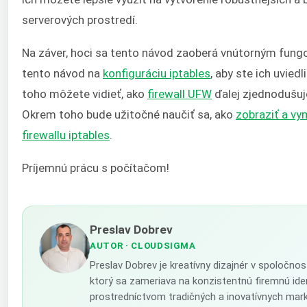
serverových prostredí.
Na záver, hoci sa tento návod zaoberá vnútorným fungo
tento návod na
konfiguráciu iptables
, aby ste ich uvied
toho môžete vidieť, ako
firewall UFW
ďalej zjednodušu
Okrem toho bude užitočné naučiť sa, ako
zobraziť a vy
firewallu iptables
.
Príjemnú prácu s počítačom!
Preslav Dobrev
AUTOR
· CLOUDSIGMA
Preslav Dobrev je kreatívny dizajnér v spoločno
ktorý sa zameriava na konzistentnú firemnú ide
prostredníctvom tradičných a inovatívnych mar