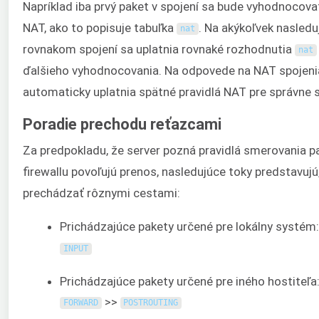
Napríklad iba prvý paket v spojení sa bude vyhodnocovať
NAT, ako to popisuje tabuľka
. Na akýkoľvek nasledu
nat
rovnakom spojení sa uplatnia rovnaké rozhodnutia
nat
ďalšieho vyhodnocovania. Na odpovede na NAT spojeni
automaticky uplatnia spätné pravidlá NAT pre správne 
Poradie prechodu reťazcami
Za predpokladu, že server pozná pravidlá smerovania pa
firewallu povoľujú prenos, nasledujúce toky predstavujú
prechádzať rôznymi cestami:
Prichádzajúce pakety určené pre lokálny systém
INPUT
Prichádzajúce pakety určené pre iného hostiteľa
>>
FORWARD
POSTROUTING