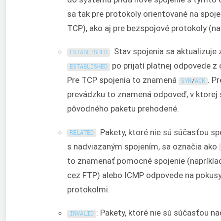
sa tak pre protokoly orientované na spoje
TCP), ako aj pre bezspojové protokoly (na
: Stav spojenia sa aktualizuje
ESTABLISHED
po prijatí platnej odpovede 
ESTABLISHED
Pre TCP spojenia to znamená
. P
SYN
/
ACK
prevádzku to znamená odpoveď, v ktorej s
pôvodného paketu prehodené.
: Pakety, ktoré nie sú súčasťou spo
RELATED
s nadviazaným spojením, sa označia ako
to znamenať pomocné spojenie (napríklad
cez FTP) alebo ICMP odpovede na pokusy 
protokolmi.
: Pakety, ktoré nie sú súčasťou n
INVALID