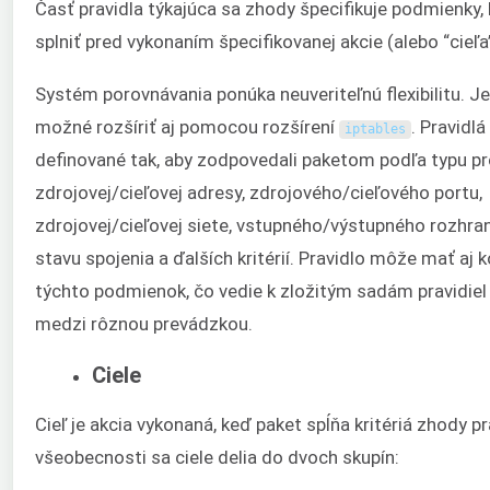
Časť pravidla týkajúca sa zhody špecifikuje podmienky,
splniť pred vykonaním špecifikovanej akcie (alebo “cieľa”
Systém porovnávania ponúka neuveriteľnú flexibilitu. J
možné rozšíriť aj pomocou rozšírení
. Pravidl
iptables
definované tak, aby zodpovedali paketom podľa typu pr
zdrojovej/cieľovej adresy, zdrojového/cieľového portu,
zdrojovej/cieľovej siete, vstupného/výstupného rozhrani
stavu spojenia a ďalších kritérií. Pravidlo môže mať aj
týchto podmienok, čo vedie k zložitým sadám pravidiel 
medzi rôznou prevádzkou.
Ciele
Cieľ je akcia vykonaná, keď paket spĺňa kritériá zhody pr
všeobecnosti sa ciele delia do dvoch skupín: