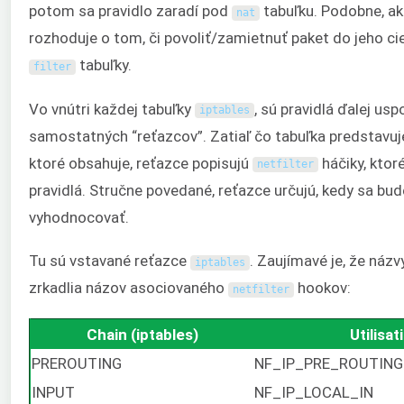
potom sa pravidlo zaradí pod
tabuľku. Podobne, ak
nat
rozhoduje o tom, či povoliť/zamietnuť paket do jeho cie
tabuľky.
filter
Vo vnútri každej tabuľky
, sú pravidlá ďalej us
iptables
samostatných “reťazcov”. Zatiaľ čo tabuľka predstavuje 
ktoré obsahuje, reťazce popisujú
háčiky, ktor
netfilter
pravidlá. Stručne povedané, reťazce určujú, kedy sa bud
vyhodnocovať.
Tu sú vstavané reťazce
. Zaujímavé je, že názv
iptables
zrkadlia názov asociovaného
hookov:
netfilter
Chain (iptables)
Utilisat
PREROUTING
NF_IP_PRE_ROUTING
INPUT
NF_IP_LOCAL_IN