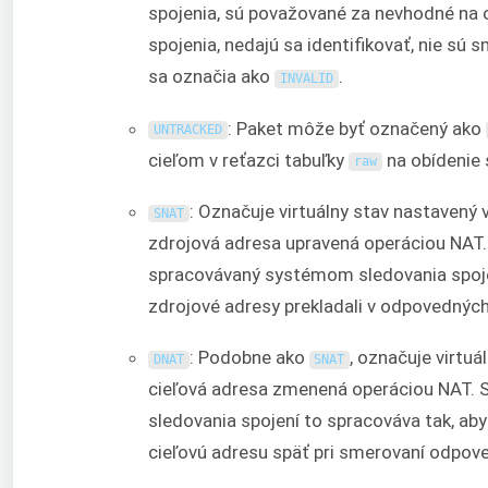
spojenia, sú považované za nevhodné na 
spojenia, nedajú sa identifikovať, nie sú 
sa označia ako
.
INVALID
: Paket môže byť označený ako
UNTRACKED
cieľom v reťazci tabuľky
na obídenie 
raw
: Označuje virtuálny stav nastavený v
SNAT
zdrojová adresa upravená operáciou NAT.
spracovávaný systémom sledovania spoje
zdrojové adresy prekladali v odpovednýc
: Podobne ako
, označuje virtuál
DNAT
SNAT
cieľová adresa zmenená operáciou NAT.
sledovania spojení to spracováva tak, aby
cieľovú adresu späť pri smerovaní odpov