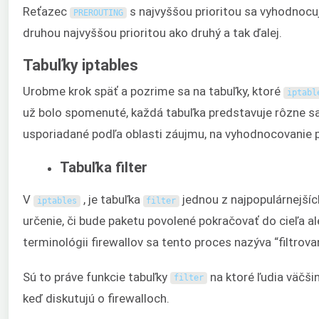
Reťazec
s najvyššou prioritou sa vyhodnocuj
PREROUTING
druhou najvyššou prioritou ako druhý a tak ďalej.
Tabuľky iptables
Urobme krok späť a pozrime sa na tabuľky, ktoré
iptabl
už bolo spomenuté, každá tabuľka predstavuje rôzne sad
usporiadané podľa oblasti záujmu, na vyhodnocovanie 
Tabuľka filter
V
, je tabuľka
jednou z najpopulárnejšíc
iptables
filter
určenie, či bude paketu povolené pokračovať do cieľa al
terminológii firewallov sa tento proces nazýva “filtrova
Sú to práve funkcie tabuľky
na ktoré ľudia väčši
filter
keď diskutujú o firewalloch.