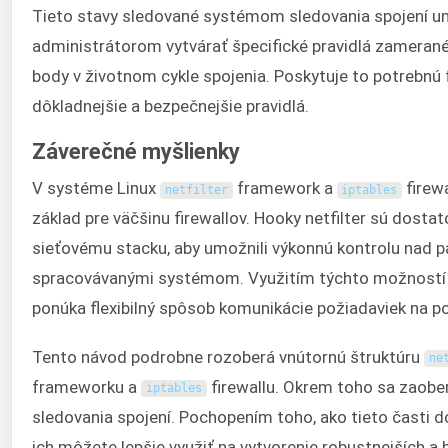
Tieto stavy sledované systémom sledovania spojení 
administrátorom vytvárať špecifické pravidlá zameran
body v životnom cykle spojenia. Poskytuje to potrebnú
dôkladnejšie a bezpečnejšie pravidlá.
Záverečné myšlienky
V systéme Linux
framework a
firewa
netfilter
iptables
základ pre väčšinu firewallov. Hooky netfilter sú dostat
sieťovému stacku, aby umožnili výkonnú kontrolu nad 
spracovávanými systémom. Využitím týchto možnost
ponúka flexibilný spôsob komunikácie požiadaviek na po
Tento návod podrobne rozoberá vnútornú štruktúru
ne
frameworku a
firewallu. Okrem toho sa zaob
iptables
sledovania spojení. Pochopením toho, ako tieto časti d
ich môžete lepšie využiť na vytvorenie robustnejších a