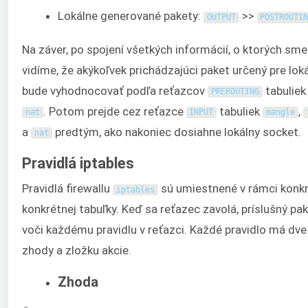
Lokálne generované pakety:
>>
OUTPUT
POSTROUTI
Na záver, po spojení všetkých informácií, o ktorých sme 
vidíme, že akýkoľvek prichádzajúci paket určený pre lo
bude vyhodnocovať podľa reťazcov
tabulie
PREROUTING
. Potom prejde cez reťazce
tabuliek
,
nat
INPUT
mangle
a
predtým, ako nakoniec dosiahne lokálny socket.
nat
Pravidlá iptables
Pravidlá firewallu
sú umiestnené v rámci konk
iptables
konkrétnej tabuľky. Keď sa reťazec zavolá, príslušný pa
voči každému pravidlu v reťazci. Každé pravidlo má dve
zhody a zložku akcie.
Zhoda