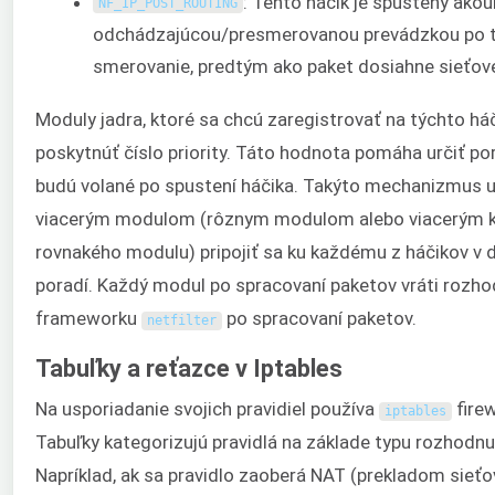
: Tento háčik je spustený akou
NF_IP_POST_ROUTING
odchádzajúcou/presmerovanou prevádzkou po t
smerovanie, predtým ako paket dosiahne sieťo
Moduly jadra, ktoré sa chcú zaregistrovať na týchto há
poskytnúť číslo priority. Táto hodnota pomáha určiť po
budú volané po spustení háčika. Takýto mechanizmus
viacerým modulom (rôznym modulom alebo viacerým 
rovnakého modulu) pripojiť sa ku každému z háčikov v
poradí. Každý modul po spracovaní paketov vráti rozho
frameworku
po spracovaní paketov.
netfilter
Tabuľky a reťazce v Iptables
Na usporiadanie svojich pravidiel používa
firew
iptables
Tabuľky kategorizujú pravidlá na základe typu rozhodnutí
Napríklad, ak sa pravidlo zaoberá NAT (prekladom sieťo