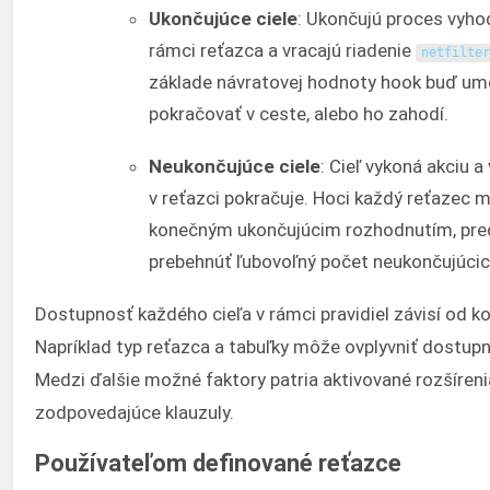
Ukončujúce ciele
: Ukončujú proces vyho
rámci reťazca a vracajú riadenie
netfilter
základe návratovej hodnoty hook buď um
pokračovať v ceste, alebo ho zahodí.
Neukončujúce ciele
: Cieľ vykoná akciu 
v reťazci pokračuje. Hoci každý reťazec m
konečným ukončujúcim rozhodnutím, pr
prebehnúť ľubovoľný počet neukončujúcich
Dostupnosť každého cieľa v rámci pravidiel závisí od k
Napríklad typ reťazca a tabuľky môže ovplyvniť dostupn
Medzi ďalšie možné faktory patria aktivované rozšírenia
zodpovedajúce klauzuly.
Používateľom definované reťazce