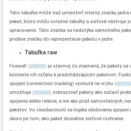
Táto tabuľka môže tiež umiestniť internú značku jadra 
paket, ktorú môžu ostatné tabuľky a sieťové nástroje za
spracovanie. Táto značka sa nedotýka samotného paket
pridáva značku do reprezentácie paketu v jadre.
Tabuľka raw
Firewall
je stavový, čo znamená, že pakety sa
iptables
kontexte ich vzťahu k predchádzajúcim paketom. Funkc
spojení (connection tracking) vyvinutá na vrchu
netfilt
umožňuje
zobrazovať pakety ako súčasť preb
iptables
spojenia alebo relácie, a nie ako prúd samostatných, ne
paketov. Vo všeobecnosti sa logika sledovania spojení a
skoro po tom, ako paket dosiahne sieťové rozhranie.