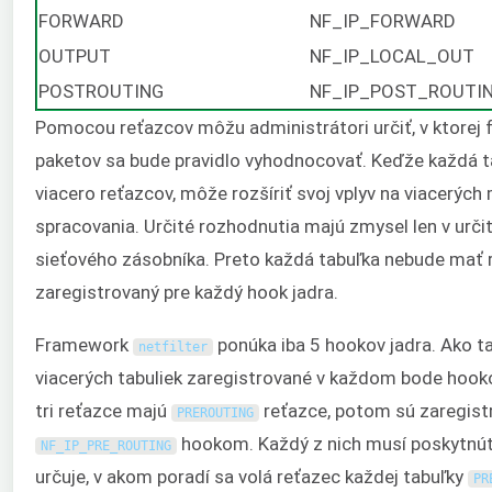
FORWARD
NF_IP_FORWARD
OUTPUT
NF_IP_LOCAL_OUT
POSTROUTING
NF_IP_POST_ROUTI
Pomocou reťazcov môžu administrátori určiť, v ktorej 
paketov sa bude pravidlo vyhodnocovať. Keďže každá t
viacero reťazcov, môže rozšíriť svoj vplyv na viacerých
spracovania. Určité rozhodnutia majú zmysel len v urč
sieťového zásobníka. Preto každá tabuľka nebude mať 
zaregistrovaný pre každý hook jadra.
Framework
ponúka iba 5 hookov jadra. Ako ta
netfilter
viacerých tabuliek zaregistrované v každom bode hookov
tri reťazce majú
reťazce, potom sú zaregist
PREROUTING
hookom. Každý z nich musí poskytnúť p
NF_IP_PRE_ROUTING
určuje, v akom poradí sa volá reťazec každej tabuľky
PR