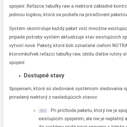
spojení. Reťazce tabuľky raw a niektoré základné kontro
jedinou logikou, ktorá sa podieľa na priraďovaní paketov
Systém skontroluje každý paket voči množine existujúci
prípade potreby systém aktualizuje stav existujúcich sp
vytvorí nové. Pakety, ktoré boli označené cieľom NOTR
ktoromkoľvek reťazci tabuľky raw, obídu ďalšie rutiny s
spojení.
Dostupné stavy
Spojeniam, ktoré sú sledované systémom sledovania sp
priradený niektorý z nasledujúcich stavov:
: Pri príchode paketu, ktorý nie je spo
NEW
existujúcim spojením, ale nie je neplatný 
do systému pridá nové spojenie s týmto 